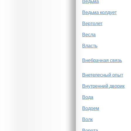
Ведьма
Ведьма колдует
Вертолет
Весла
Власть
Внебрачная связь
Внетелесный опыт
Внутренний дворик
Вода
Водоем
Волк
Ворота