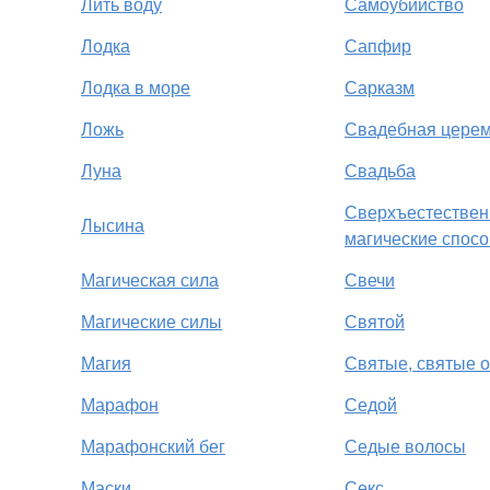
Лить воду
Самоубийство
Лодка
Сапфир
Лодка в море
Сарказм
Ложь
Свадебная цере
Луна
Свадьба
Сверхъестествен
Лысина
магические спос
Магическая сила
Свечи
Магические силы
Святой
Магия
Святые, святые 
Марафон
Седой
Марафонский бег
Седые волосы
Маски
Секс