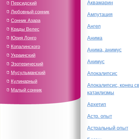
Аквамарин
Персидский
Любовный сонник
Ампутация
Сонник Азара
Ангел
Крады Велес
Юрия Лонго
Анима
Копалинского
Анима, анимус
Украинский
Анимус
Эзотерический
Мусульманский
Апокалипсис
Кулинарный
Апокалипсис, конец св
Малый сонник
катаклизмы
Архетип
Астр. опыт
Астральный опыт