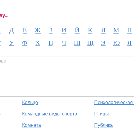
у...
Г
Д
Е
Ж
З
И
Й
К
Л
М
Н
Т
У
Ф
Х
Ц
Ч
Ш
Щ
Э
Ю
Я
ово
Кольцо
Психологическая
)
Командные виды спорта
Птицы
Комната
Публика