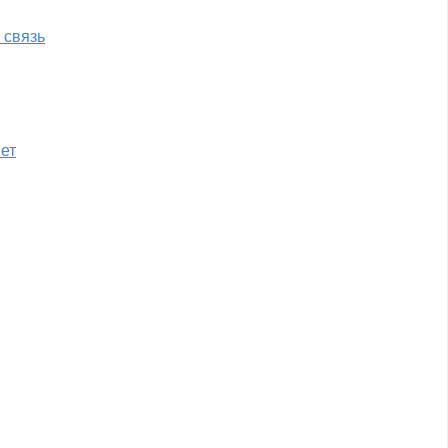
 связь
нет