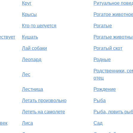
Круг
Ритуальное пове
Крысы
Рогатое животно
Кто-то целуется
Рогатые
ествует
Кушать
Рогатые животны
Лай собаки
Рогатый скот
Леопард
Родные
Родственники, се
Лес
отец
Лестница
Рождение
Летать произвольно
Рыба
Лететь на самолете
Рыба, ловить ры
век
Лиса
Сад