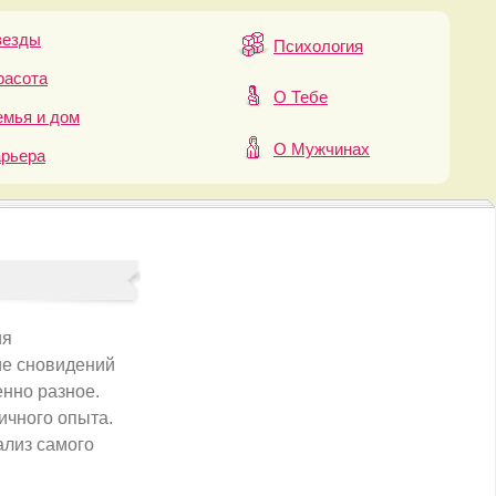
везды
Психология
расота
О Тебе
мья и дом
О Мужчинах
арьера
ия
ние сновидений
енно разное.
ичного опыта.
ализ самого