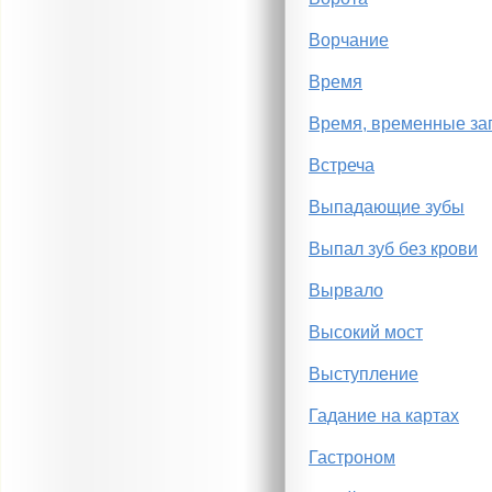
Ворчание
Время
Время, временные за
Встреча
Выпадающие зубы
Выпал зуб без крови
Вырвало
Высокий мост
Выступление
Гадание на картах
Гастроном