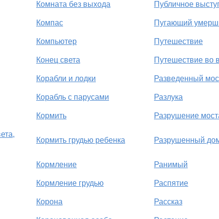
Комната без выхода
Публичное высту
Компас
Пугающий умерш
Компьютер
Путешествие
Конец света
Путешествие во 
Корабли и лодки
Разведенный мос
Корабль с парусами
Разлука
Кормить
Разрушение мост
ета,
Кормить грудью ребенка
Разрушенный до
Кормление
Ранимый
Кормление грудью
Распятие
Корона
Рассказ