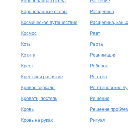
Коронованная особа
Растение
Коронованные особы
Расщелина
Космическое путешествие
Расщелина, кань
Космос
Рвет
Коты
Рвота
Котята
Реанимация
Крест
Ребенок
Крест или распятие
Рентген
Кривое зеркало
Рентгеновские лу
Кровать, постель
Решение
Кровь
Решение пробле
Кровь на руках
Ритуал