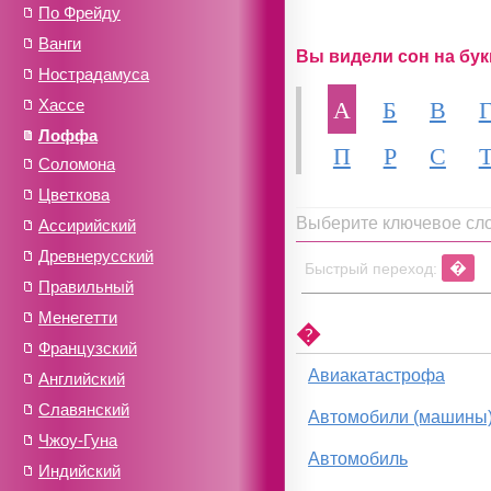
По Фрейду
Ванги
Вы видели сон на букв
Нострадамуса
А
Б
В
Хассе
Лоффа
П
Р
С
Соломона
Цветкова
Выберите ключевое сл
Ассирийский
Древнерусский
�
Быстрый переход:
Правильный
Менегетти
�
Французский
Авиакатастрофа
Английский
Славянский
Автомобили (машины
Чжоу-Гуна
Автомобиль
Индийский