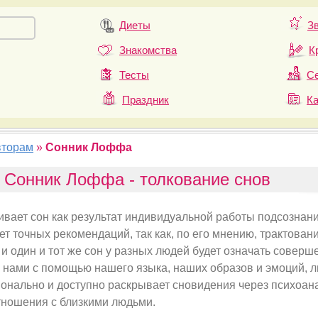
Диеты
З
Знакомства
К
Тесты
Се
Праздник
К
вторам
»
Сонник Лоффа
Сонник Лоффа - толкование снов
вает сон как результат индивидуальной работы подсознан
ет точных рекомендаций, так как, по его мнению, трактова
 и один и тот же сон у разных людей будет означать соверш
 нами с помощью нашего языка, наших образов и эмоций, л
нально и доступно раскрывает сновидения через психоан
тношения с близкими людьми.