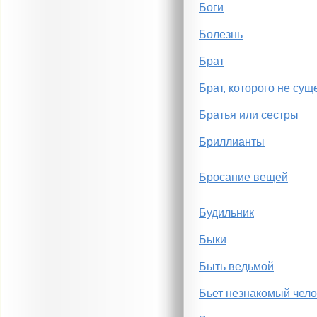
Боги
Болезнь
Брат
Брат, которого не сущ
Братья или сестры
Бриллианты
Бросание вещей
Будильник
Быки
Быть ведьмой
Бьет незнакомый чело