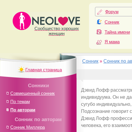
Форум
Сонник
Сообщество хороших
Тайна имени
женщин
Я мама
Сонник
»
Сонник по а
Главная страница
Сонники
Дэвид Лофф рассматри
Совмещенный сонник
индивидуума. Он не да
По темам
сугубо индивидуально,
По авторам
Подсознание говорит с
Дэвид Лофф профессио
Сонник по авторам
человека, его взаимоо
Сонник Миллера