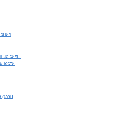
мония
ные силы,
обности
образы