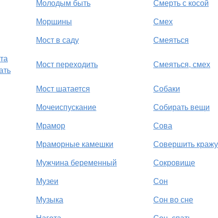
Молодым быть
Смерть с косой
Морщины
Смех
Мост в саду
Смеяться
ата
Мост переходить
Смеяться, смех
ать
Мост шатается
Собаки
Мочеиспускание
Собирать вещи
Мрамор
Сова
Мраморные камешки
Совершить кражу
Мужчина беременный
Сокровище
Музеи
Сон
Музыка
Сон во сне