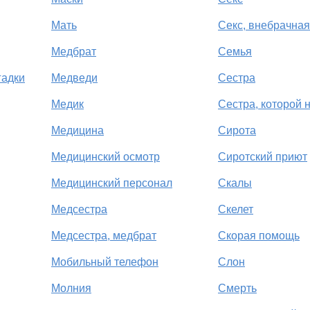
Мать
Секс, внебрачная
Медбрат
Семья
гадки
Медведи
Сестра
Медик
Сестра, которой 
Медицина
Сирота
Медицинский осмотр
Сиротский приют
Медицинский персонал
Скалы
Медсестра
Скелет
Медсестра, медбрат
Скорая помощь
Мобильный телефон
Слон
Молния
Смерть