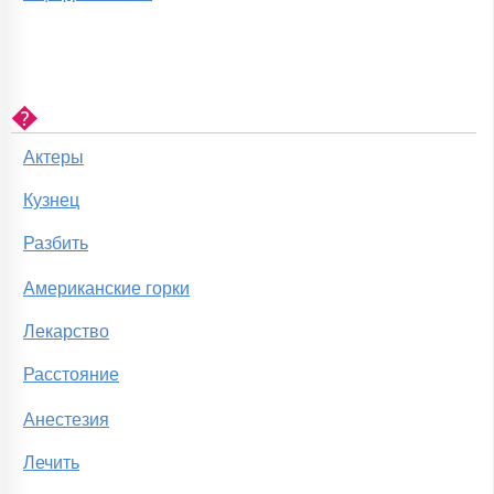
�
Актеры
Кузнец
Разбить
Американские горки
Лекарство
Расстояние
Анестезия
Лечить