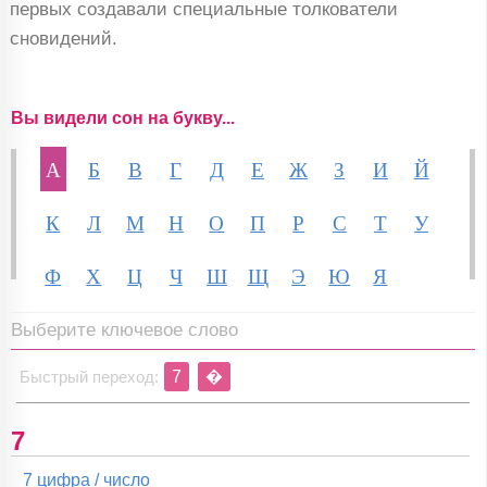
первых создавали специальные толкователи
сновидений.
Вы видели сон на букву...
А
Б
В
Г
Д
Е
Ж
З
И
Й
К
Л
М
Н
О
П
Р
С
Т
У
Ф
Х
Ц
Ч
Ш
Щ
Э
Ю
Я
Выберите ключевое слово
Быстрый переход:
7
�
7
7 цифра / число