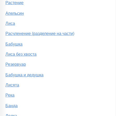
Растение
Апельсин
Лиса
Расчленение (разделение на части)
Бабушка
Лиса без хвоста
Резервуар
Бабушка и дедушка
Лисята
Река
Банда
Лодка