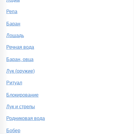
Репа
Баран
Лошадь
Речная вода
Баран, овца
Лук (оружие)
Ритуал
Блокирование
Лук и стрелы
Родниковая вода
Бобер