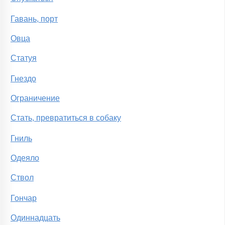
Гавань, порт
Овца
Статуя
Гнездо
Ограничение
Стать, превратиться в собаку
Гниль
Одеяло
Ствол
Гончар
Одиннадцать