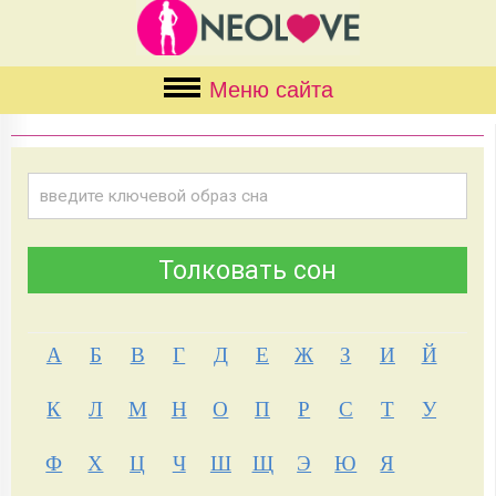
Меню сайта
А
Б
В
Г
Д
Е
Ж
З
И
Й
К
Л
М
Н
О
П
Р
С
Т
У
Ф
Х
Ц
Ч
Ш
Щ
Э
Ю
Я