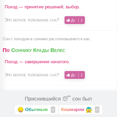
Поход — принятие решений; выбор.
Это верное толкование сна?
Да
1
Сон c походом в соннике растолковывается как:
По
Соннику Крады Велес
Поход — завершение начатого.
Это верное толкование сна?
Да
1
Приснившийся 😴 сон был
Обычным
Кошмаром
0
0