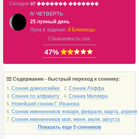
Сегодня
07 �������
�������
IV ЧЕТВЕРТЬ
25 лунный день
d
Луна в
зодиаке
:
Близнецы
Сбываемость сна:
47%
Содержание - быстрый переход к соннику:
Сонник домохозяйки
Сонник Лоффа
1.
2.
Сонник по алфавиту
Сонник Миллера
3.
4.
Новейший сонник Г. Иванова
5.
Сонник именинников января, февраля, марта, апреля
6.
Сонник именинников мая, июня, июля, августа
7.
Показать еще 5 сонников