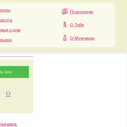
везды
Психология
расота
О Тебе
мья и дом
О Мужчинах
арьера
О
онника