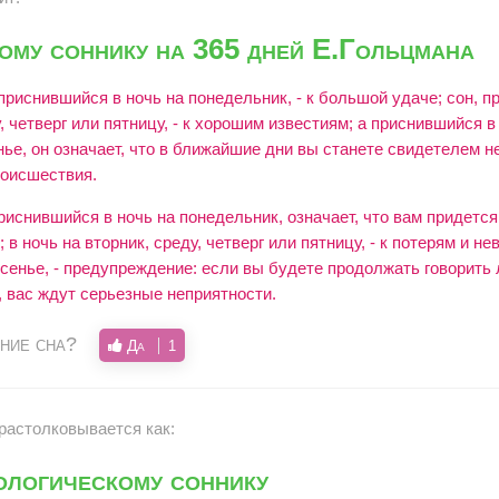
му соннику на 365 дней Е.Гольцмана
приснившийся в ночь на понедельник, - к большой удаче; сон, 
, четверг или пятницу, - к хорошим известиям; а приснившийся в
ье, он означает, что в ближайшие дни вы станете свидетелем н
оисшествия.
риснившийся в ночь на понедельник, означает, что вам придетс
 в ночь на вторник, среду, четверг или пятницу, - к потерям и не
есенье, - предупреждение: если вы будете продолжать говорить
вас ждут серьезные неприятности.
ние сна?
Да
1
 растолковывается как:
ологическому соннику