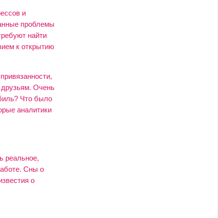
ессов и
нанные проблемы
требуют найти
вием к открытию
 привязанности,
 друзьям. Очень
обиль? Что было
орые аналитики
ь реальное,
аботе. Сны о
известия о