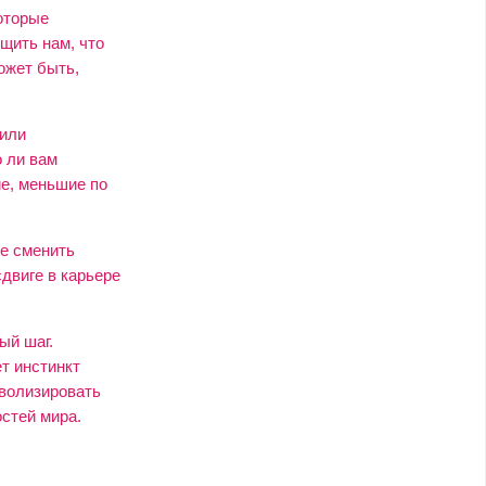
оторые
щить нам, что
ожет быть,
или
 ли вам
ие, меньшие по
е сменить
двиге в карьере
ый шаг.
т инстинкт
мволизировать
стей мира.