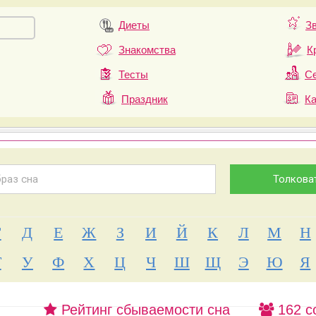
Диеты
З
Знакомства
К
Тесты
Се
Праздник
К
Г
Д
Е
Ж
З
И
Й
К
Л
М
Н
Т
У
Ф
Х
Ц
Ч
Ш
Щ
Э
Ю
Я
Рейтинг сбываемости сна
162 с