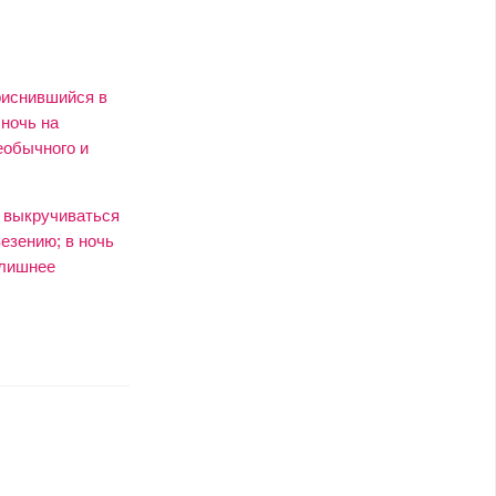
приснившийся в
 ночь на
еобычного и
я выкручиваться
везению; в ночь
 лишнее