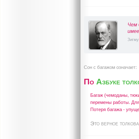
Чем 
имее
Зигму
Сон с багажом означает:
По
Азбуке тол
Багаж (чемоданы, тюк
перемены работы. Для
Потеря багажа - упущ
Это верное толкова