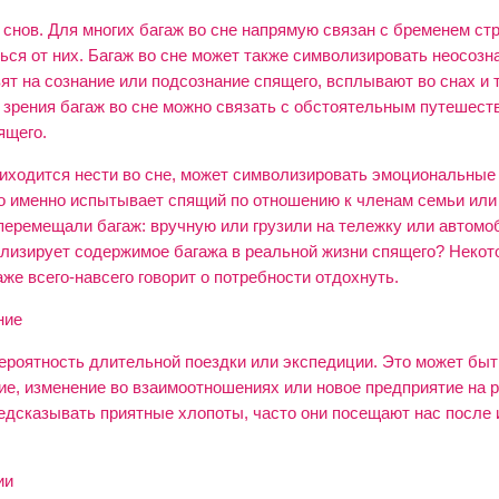
снов. Для многих багаж во сне напрямую связан с бременем стр
ься от них. Багаж во сне может также символизировать неосоз
ят на сознание или подсознание спящего, всплывают во снах и 
и зрения багаж во сне можно связать с обстоятельным путешест
ящего.
риходится нести во сне, может символизировать эмоциональные
что именно испытывает спящий по отношению к членам семьи или
 перемещали багаж: вручную или грузили на тележку или автом
олизирует содержимое багажа в реальной жизни спящего? Некот
аже всего-навсего говорит о потребности отдохнуть.
ние
вероятность длительной поездки или экспедиции. Это может быт
ие, изменение во взаимоотношениях или новое предприятие на р
редсказывать приятные хлопоты, часто они посещают нас после 
ии