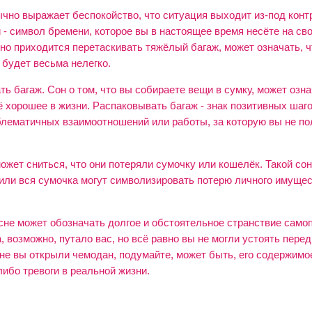
чно выражает беспокойство, что ситуация выходит из-под конт
- символ бремени, которое вы в настоящее время несёте на сво
но приходится перетаскивать тяжёлый багаж, может означать, ч
 будет весьма нелегко.
ь багаж. Сон о том, что вы собираете вещи в сумку, может озна
 хорошее в жизни. Распаковывать багаж - знак позитивных шаго
лематичных взаимоотношений или работы, за которую вы не по
ет сниться, что они потеряли сумочку или кошелёк. Такой сон
или вся сумочка могут символизировать потерю личного имущес
сне может обозначать долгое и обстоятельное странствие самоп
 возможно, путало вас, но всё равно вы не могли устоять пере
сне вы открыли чемодан, подумайте, может быть, его содержимо
ибо тревоги в реальной жизни.