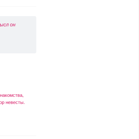
ысл он
накомства,
ор невесты.