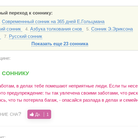
ый переход к соннику:
Современнный сонник на 365 дней Е.Гольцмана
.
кий сонник
Азбука толкования снов
Сонник Э.Эриксона
4.
5.
ь
Русский сонник
7.
Показать еще 23 сонника
щине:
 соннику
ботам, в делах тебе помешают неприятные люди. Если ты нес
это предупреждение: ты так увлечена своими заботами, что рис
сь, что ты потеряла багаж, - опасайся разлада в делах и семей
ние сна?
Да
1
ит: