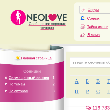
Форум
Сонник
Сообщество хороших
Тайна имени
женщин
Я мама
Главная страница
Сонники
Совмещенный сонник
1
А
Б
В
По темам
2
П
Р
С
По авторам
3
116 783