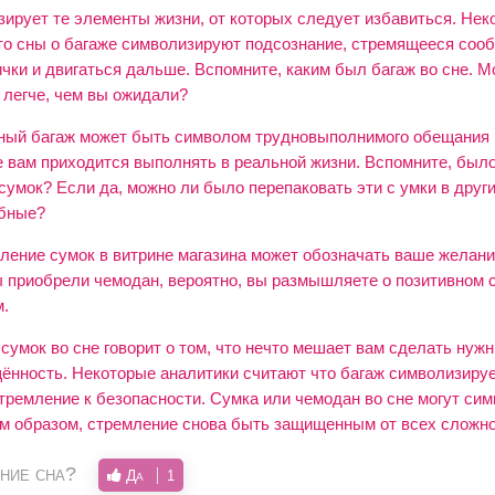
зирует те элементы жизни, от которых следует избавиться. Нек
что сны о багаже символизируют подсознание, стремящееся сооб
чки и двигаться дальше. Вспомните, каким был багаж во сне. М
 легче, чем вы ожидали?
ный багаж может быть символом трудновыполнимого обещания 
е вам приходится выполнять в реальной жизни. Вспомните, было
умок? Если да, можно ли было перепаковать эти с умки в друг
обные?
ление сумок в витрине магазина может обозначать ваше желани
ы приобрели чемодан, вероятно, вы размышляете о позитивном с
.
умок во сне говорит о том, что нечто мешает вам сделать нужн
ённость. Некоторые аналитики считают что багаж символизируе
тремление к безопасности. Сумка или чемодан во сне могут си
ким образом, стремление снова быть защищенным от всех сложно
ние сна?
Да
1