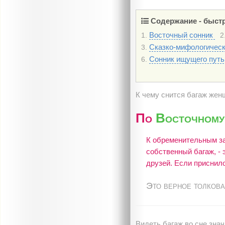
Содержание - быстр
Восточный сонник
1.
2
Сказко-мифологичес
3.
Сонник ищущего пут
6.
К чему снится багаж жен
По
Восточному
К обременительным за
собственный багаж, - 
друзей. Если приснило
Это верное толкова
Видеть багаж во сне знач