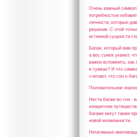
Очень важный символ 
потребностью избавит
личности, которые дав
решение. С этой точк
истинной сущности сп
Багаж, который вам п
а вес сумок укажет, 
важно вспомнить, как
в сумках? И что симв
считают, что сон о баг
Положительное значе
Нести багаж во сне - 
конкретное путешеств
багаже могут также п
новой возможности.
Негативные импликац