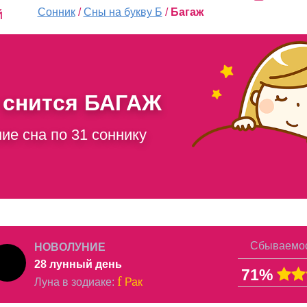
Сонник
/
Сны на букву Б
/
Багаж
й
 снится
БАГАЖ
ие сна по 31 соннику
Сбываемос
НОВОЛУНИЕ
28 лунный день
71%
f
Луна в
зодиаке
:
Рак