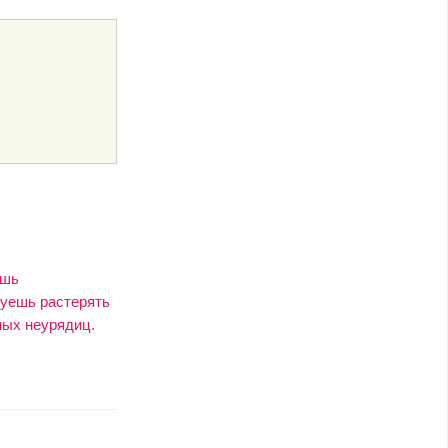
ешь
куешь растерять
ных неурядиц.