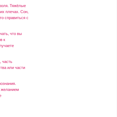
роля. Тяжёлые
их плечах. Сон,
то справиться с
чать, что вы
в к
лучаете
, часть
тва или части
ознания.
д желанием
е