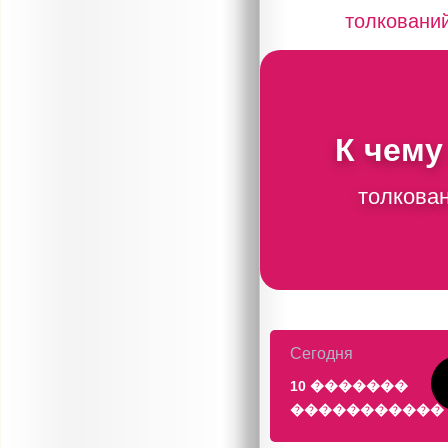
толковани
К чему
толкован
Сегодня
10 �������
�����������