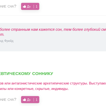
ние сна?
Да
1
более странным нам кажется сон, тем более глубокий см
т.
нд Фрейд
втическому соннику
ов или антагонистические архетипические структуры. Выступаю
силы или конкретные, скрытые, индивиды.
ние сна?
Да
1