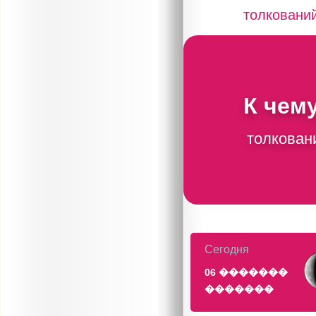
толковани
К чем
толкован
Сегодня
06 �������
�������