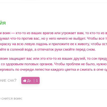
йя
воин — кто-то из ваших врагов или угрожает вам, то кто-то из 
мал что-то против вас, но у него ничего не выйдет. Чтобы все т
раску на всю левую ладонь и приложите ее к животу, чтобы ост
йте в соленой воде, а отпечаток руки смойте перед сном.
оин защищает вас или это кто-то из ваших друзей, то сон пред
 со здоровьем половых органов. Чтобы проблем не было, нужно 
ергивать по очереди лепестки каждого цветка и сжигать в огне о
ние сна?
Да
1
 снится воин: