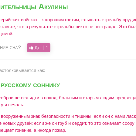
лительницы Акулины
ерийских войсках - к хорошим гостям, слышать стрельбу оруди
тавьте, что в результате стрельбы никто не пострадал. Это бы
домой.
ние сна?
Да
1
растолковывается как:
русскому соннику
 собравшегося идти в поход, больным и старым людям предвеща
у и печаль.
 вооруженным знак безопасности и тишины; если он с нами ласко
 новых друзей; если же он груб и сердит, то это означает ссору
ещает гонение, а иногда пожар.