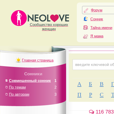
Форум
Сонник
Сообщество хороших
Тайна имени
женщин
Я мама
Главная страница
Сонники
Совмещенный сонник
1
А
Б
В
По темам
2
П
Р
С
По авторам
3
116 783