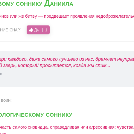
вому соннику Даниила
инов или же битву — предвещает проявления недоброжелатель
ние сна?
Да
1
ри каждого, даже самого лучшего из нас, дремлет неупр
й зверь, который просыпается, когда мы спим...
н
 воин:
ологическому соннику
часть самого сновидца, справедливая или агрессивная; чувства
еда.