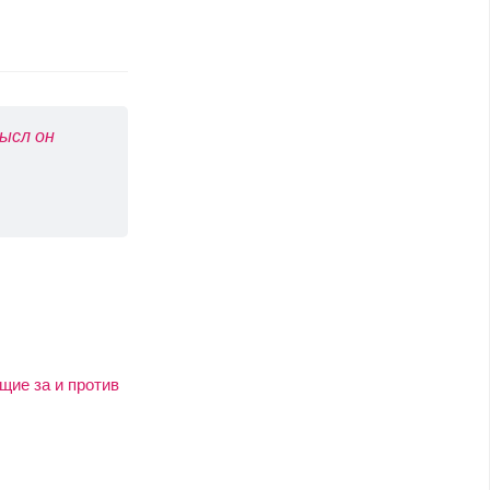
ысл он
щие за и против