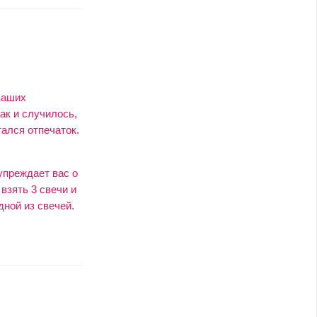
ваших
ак и случилось,
ался отпечаток.
упреждает вас о
взять 3 свечи и
дной из свечей.