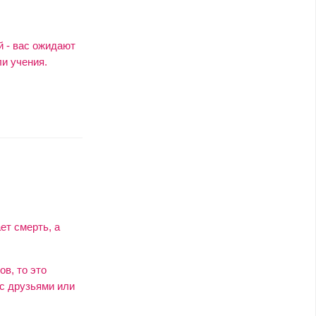
й - вас ожидают
ли учения.
ет смерть, а
в, то это
 с друзьями или