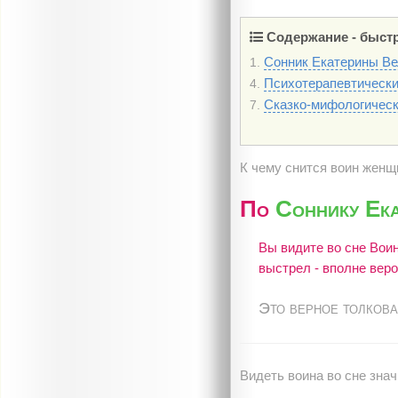
Содержание - быстр
Сонник Екатерины В
1.
Психотерапевтическ
4.
Сказко-мифологическ
7.
К чему снится воин женщ
По
Соннику Ек
Вы видите во сне Вои
выстрел - вполне веро
Это верное толкова
Видеть воина во сне знач