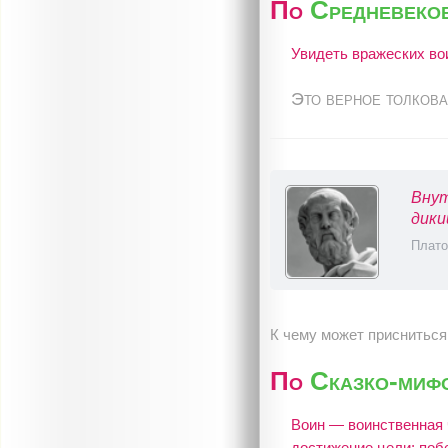
По
Средневеко
Увидеть вражеских во
Это верное толкова
Внут
дики
Плато
К чему может присниться
По
Сказко-миф
Воин — воинственная 
достижение цели; поб