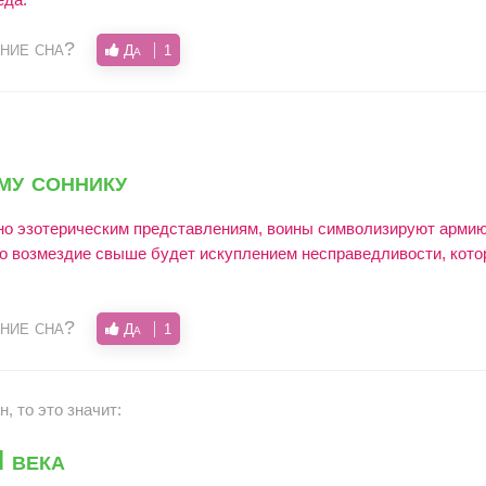
ние сна?
Да
1
му соннику
сно эзотерическим представлениям, воины символизируют арми
что возмездие свыше будет искуплением несправедливости, кот
ние сна?
Да
1
, то это значит:
 века