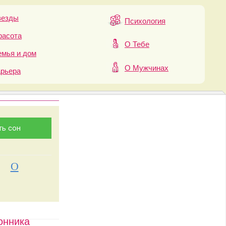
везды
Психология
расота
О Тебе
мья и дом
О Мужчинах
арьера
О
онника