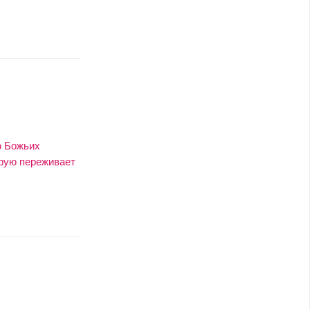
ю Божьих
орую переживает