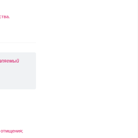
ства.
авляемый
 отмщения;