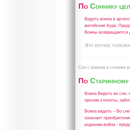
По
Соннику це
Видеть воина в артилл
житейские бури. Предс
Воины возвращаются 
Это верное толкова
Сон c воином в соннике 
По
Старинному 
Воина Видеть во сне,
прочим хлопоты, забот
Воина видеть – Во сне
означает приобретение
родными.война - предв