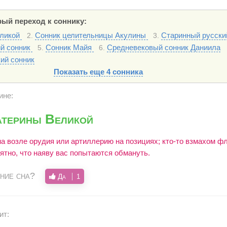
ый переход к соннику:
еликой
Сонник целительницы Акулины
Старинный русски
2.
3.
ий сонник
Сонник Майя
Средневековый сонник Даниила
5.
6.
ий сонник
Показать еще 4 сонника
ине:
атерины Великой
на возле орудия или артиллерию на позициях; кто-то взмахом ф
ятно, что наяву вас попытаются обмануть.
ние сна?
Да
1
ит: