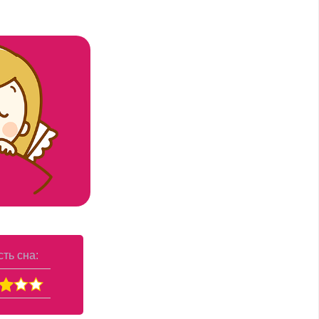
ть сна: