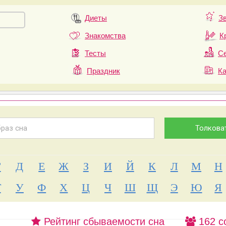
Диеты
З
Знакомства
К
Тесты
Се
Праздник
К
Г
Д
Е
Ж
З
И
Й
К
Л
М
Н
Т
У
Ф
Х
Ц
Ч
Ш
Щ
Э
Ю
Я
Рейтинг сбываемости сна
162 с