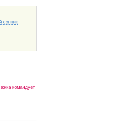
й сонник
лажка командует