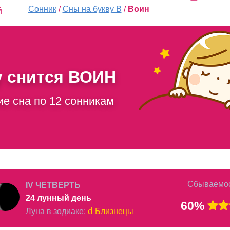
Сонник
/
Сны на букву В
/
Воин
й
у снится
ВОИН
ие сна по 12 сонникам
Сбываемос
IV ЧЕТВЕРТЬ
24 лунный день
60%
d
Луна в
зодиаке
:
Близнецы