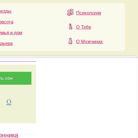
везды
Психология
расота
О Тебе
мья и дом
О Мужчинах
арьера
О
онника