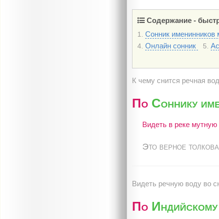
Содержание - быстр
Сонник именинников м
1.
Онлайн сонник
Ас
4.
5.
К чему снится речная во
По
Соннику име
Видеть в реке мутную
Это верное толкова
Видеть речную воду во сн
По
Индийскому