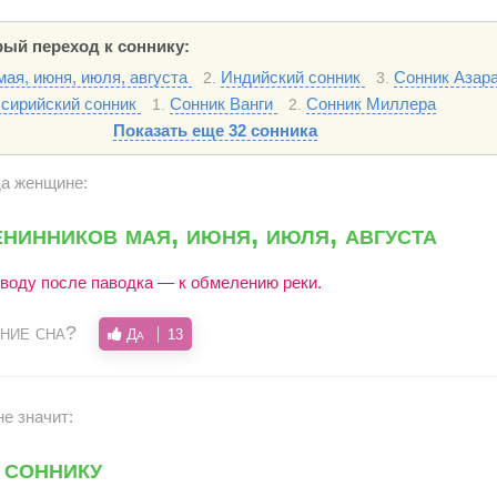
ый переход к соннику:
ая, июня, июля, августа
Индийский сонник
Сонник Азар
2.
3.
сирийский сонник
Сонник Ванги
Сонник Миллера
1.
2.
Показать еще 32 сонника
да женщине:
нинников мая, июня, июля, августа
 воду после паводка — к обмелению реки.
ние сна?
Да
13
е значит:
 соннику