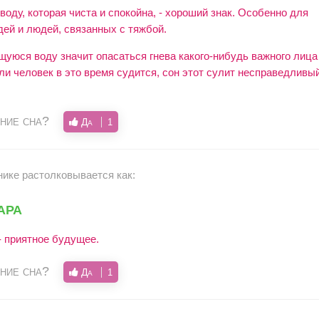
воду, которая чиста и спокойна, - хороший знак. Особенно для
дей и людей, связанных с тяжбой.
щуюся воду значит опасаться гнева какого-нибудь важного лица
ли человек в это время судится, сон этот сулит несправедливый
ние сна?
Да
1
нике растолковывается как:
ара
 - приятное будущее.
ние сна?
Да
1