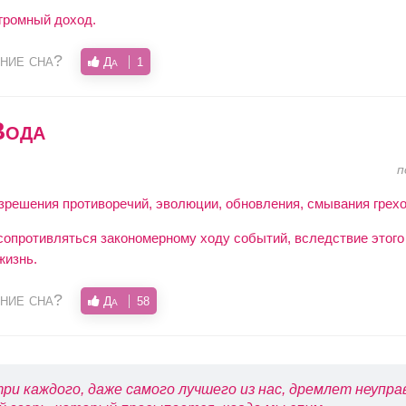
громный доход.
ние сна?
Да
1
Вода
п
зрешения противоречий, эволюции, обновления, смывания грехо
 сопротивляться закономерному ходу событий, вследствие этого
жизнь.
ние сна?
Да
58
ри каждого, даже самого лучшего из нас, дремлет неупр