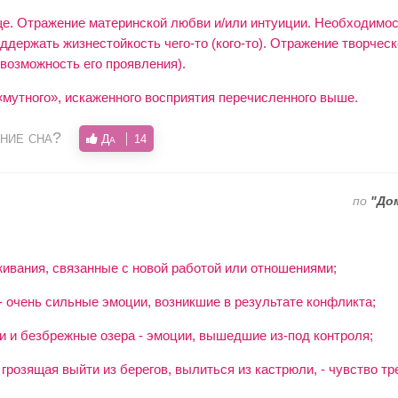
. Отражение материнской любви и/или интуиции. Необходимос
ддержать жизнестойкость чего-то (кого-то). Отражение творчес
возможность его проявления).
мутного», искаженного восприятия перечисленного выше.
ние сна?
Да
14
по
"До
живания, связанные с новой работой или отношениями;
- очень сильные эмоции, возникшие в результате конфликта;
и и безбрежные озера - эмоции, вышедшие из-под контроля;
розящая выйти из берегов, вылиться из кастрюли, - чувство тре