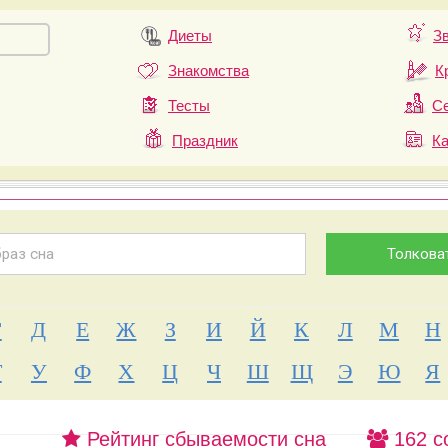
Диеты
З
Знакомства
К
Тесты
Се
Праздник
К
Г
Д
Е
Ж
З
И
Й
К
Л
М
Н
Т
У
Ф
Х
Ц
Ч
Ш
Щ
Э
Ю
Я
Рейтинг сбываемости сна
162 с