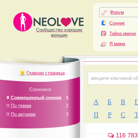
Форум
Сонник
Сообщество хороших
Тайна имени
женщин
Я мама
Главная страница
Сонники
Совмещенный сонник
1
А
Б
В
По темам
2
П
Р
С
По авторам
3
116 783