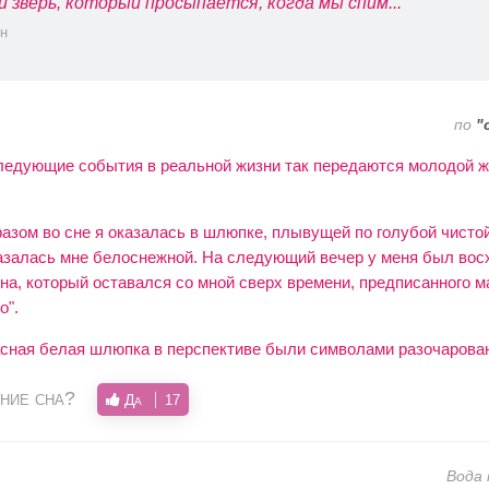
й зверь, который просыпается, когда мы спим...
н
по
"
едующие события в реальной жизни так передаются молодой 
азом во сне я оказалась в шлюпке, плывущей по голубой чистой
казалась мне белоснежной. На следующий вечер у меня был во
на, который оставался со мной сверх времени, предписанного м
о".
асная белая шлюпка в перспективе были символами разочарова
ние сна?
Да
17
Вода