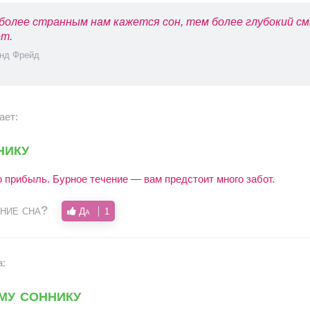
более странным нам кажется сон, тем более глубокий см
т.
нд Фрейд
ает:
нику
прибыль. Бурное течение — вам предстоит много забот.
ние сна?
Да
1
а:
му соннику