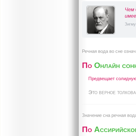
Чем 
имее
Зигму
Речная вода во сне означ
По
Онлайн сон
Предвещает солидную 
Это верное толкова
Значение сна речная вод
По
Ассирийско