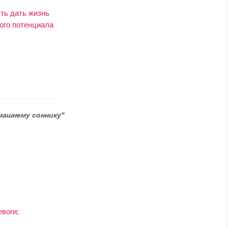
ть дать жизнь
кого потенциала
машнему соннику"
воги;