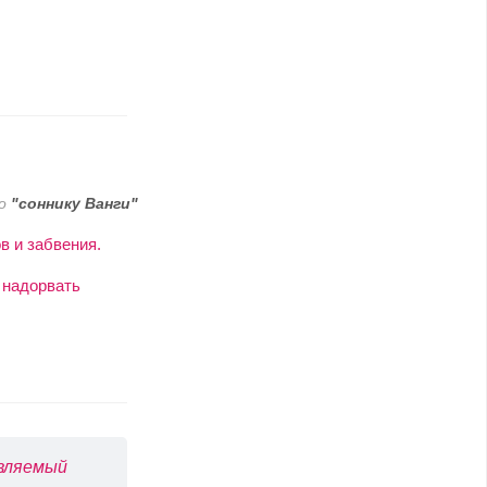
о
"соннику Ванги"
в и забвения.
 надорвать
авляемый