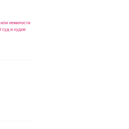
 или немилости
 суд и худое