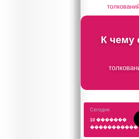
толковани
К чему
толкован
Сегодня
10 �������
�����������