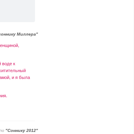
соннику Миллера"
женщиной,
 воде к
схитительный
амой, и я была
ния.
 по
"Соннику 2012"