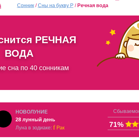
Сонник
/
Сны на букву Р
/
Речная вода
й
 снится
РЕЧНАЯ
ВОДА
ие сна по 40 сонникам
Сбываемос
НОВОЛУНИЕ
28 лунный день
71%
f
Луна в
зодиаке
:
Рак