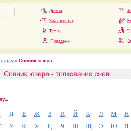
Диеты
З
Знакомства
К
Тесты
Се
Праздник
К
вторам
»
Сонник юзера
Сонник юзера - толкование снов
у...
Г
Д
Е
Ж
З
И
Й
К
Л
М
Н
Т
У
Ф
Х
Ц
Ч
Ш
Щ
Э
Ю
Я