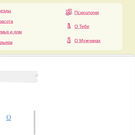
везды
Психология
расота
О Тебе
мья и дом
О Мужчинах
арьера
О