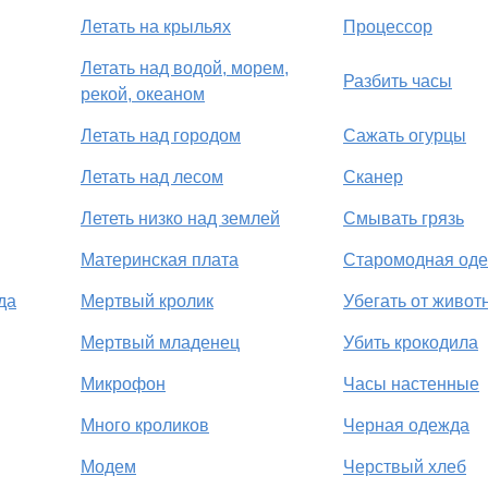
Летать на крыльях
Процессор
Летать над водой, морем,
Разбить часы
рекой, океаном
Летать над городом
Сажать огурцы
Летать над лесом
Сканер
Лететь низко над землей
Смывать грязь
Материнская плата
Старомодная од
да
Мертвый кролик
Убегать от живот
Мертвый младенец
Убить крокодила
Микрофон
Часы настенные
Много кроликов
Черная одежда
Модем
Черствый хлеб