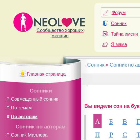
Форум
Сонник
Сообщество хороших
Тайна имени
женщин
Я мама
Сонник
»
Сонник по а
Главная страница
Сонники
Совмещенный сонник
Вы видели сон на букв
По темам
По авторам
А
Б
В
Сонник по авторам
П
Р
С
Сонник Миллера