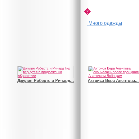
�
Джулия Робертс и Ричард...
Актриса Вера Алентова...
Много одежды
В деле о гибели Роба...
Рэдклифф и Фелтон снов