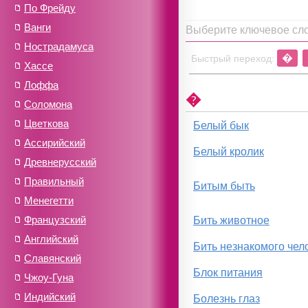
По Фрейду
Ванги
Выберите ключевое сл
Нострадамуса
�
Быстрый переход:
Хассе
Лоффа
�
Соломона
Цветкова
Белый бык
Ассирийский
Белый кролик
Древнерусский
Правильный
Битым быть
Менегетти
Французский
Бить животное
Английский
Бить незнакомого чел
Славянский
Блок питания
Чжоу-Гуна
Индийский
Болезнь глаз