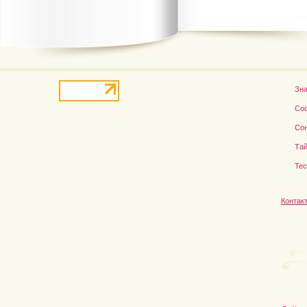
Зн
Со
Со
Тай
Те
Контак