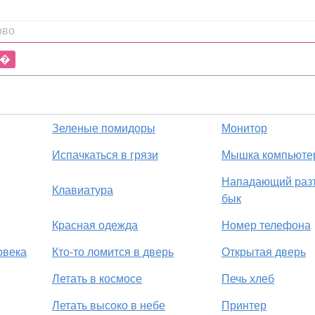
ово
�
Зеленые помидоры
Монитор
Испачкаться в грязи
Мышка компьюте
Нападающий раз
Клавиатура
бык
Красная одежда
Номер телефона
овека
Кто-то ломится в дверь
Открытая дверь
Летать в космосе
Печь хлеб
Летать высоко в небе
Принтер