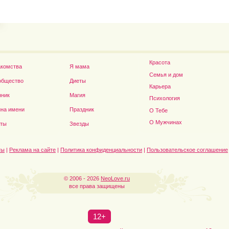
Дэниел Рэдклифф...
Красота
акомства
Я мама
Семья и дом
общество
Диеты
Карьера
нник
Магия
Психология
на имени
Праздник
О Тебе
О Мужчинах
сты
Звезды
ты
|
Реклама на сайте
|
Политика конфиденциальности
|
Пользовательское соглашение
© 2006 - 2026
NeoLove.ru
все права защищены
12+