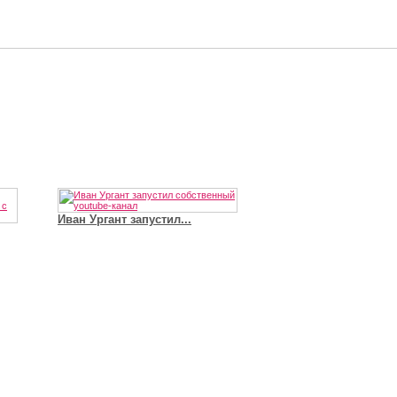
Иван Ургант запустил...
Владимир Путин сдел
Футболист Игорь Акинфеев...
а...