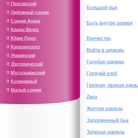
Персидский
Большой бык
Любовный сонник
Сонник Азара
Быть внутри церкви
Крады Велес
Юрия Лонго
Винчестер
Копалинского
Войти в церковь
Украинский
Голубая одежда
Эзотерический
Мусульманский
Горячий хлеб
Кулинарный
Грязная, рваная одеж
Малый сонник
Диск
Желтая одежда
Запряженный бык
Зеленая одежда