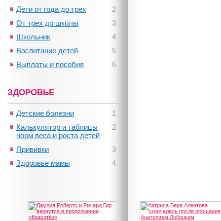
Дети от года до трех
2
От трех до школы
3
Школьник
4
Воспитание детей
5
Выплаты и пособия
6
ЗДОРОВЬЕ
Детские болезни
1
Джулия Робертс и Ричард...
Актриса Вера Алентова...
Калькулятор и таблицы
2
норм веса и роста детей
Прививки
3
Здоровье мамы
4