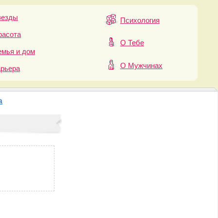
везды
Психология
расота
О Тебе
мья и дом
О Мужчинах
арьера
а