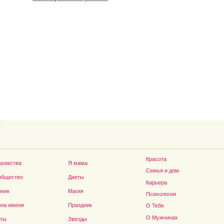
Футболист Игорь Акинфеев...
а...
Дэниел Рэдклифф...
Красота
акомства
Я мама
Семья и дом
общество
Диеты
Карьера
нник
Магия
Психология
на имени
Праздник
О Тебе
О Мужчинах
сты
Звезды