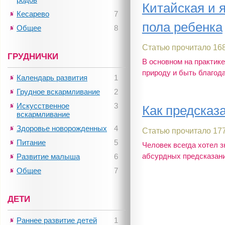
Китайская и 
Кесарево
7
пола ребенка
Общее
8
Статью прочитало 168
ГРУДНИЧКИ
В основном на практик
природу и быть благода
Календарь развития
1
Грудное вскармливание
2
Искусственное
3
Как предсказ
вскармливание
Здоровье новорожденных
4
Статью прочитало 177
Питание
5
Человек всегда хотел з
абсурдных предсказаний
Развитие малыша
6
Общее
7
ДЕТИ
Раннее развитие детей
1