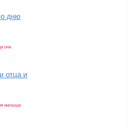
по дню
да она
и отца и
тия малыша