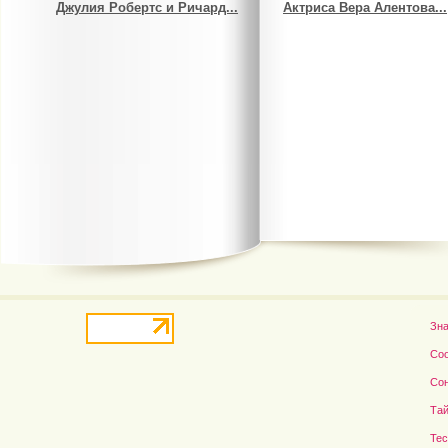
В деле о гибели Роба...
Рэдклифф и Фелтон снов
Зн
Со
Со
Тай
Те