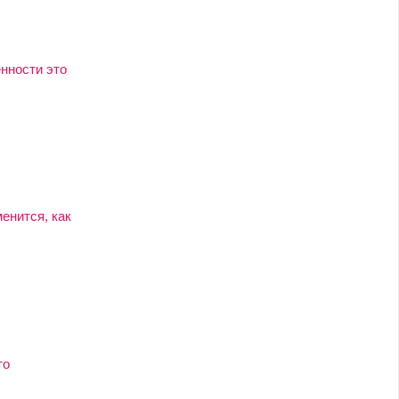
нности это
енится, как
то