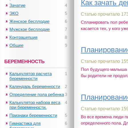
Как зачать де
Зачатие
4
ЭКО
5
Статью прочитало 173
Женское бесплодие
6
Спланировать пол ребе
касается тех, у кого уже
Мужское бесплодие
7
Контрацепция
8
Общее
9
Планирование
БЕРЕМЕННОСТЬ
Статью прочитало 155
Пол будущего малыша п
Калькулятор расчета
1
бы родители не продолж
беременности
Календарь беременности
2
Определение пола ребенка
3
Планирование
Калькулятор набора веса
4
при беременности.
Статью прочитало 159
Признаки беременности
5
Во все времена люди п
определенного пола. Дл
Гимнастика для
6