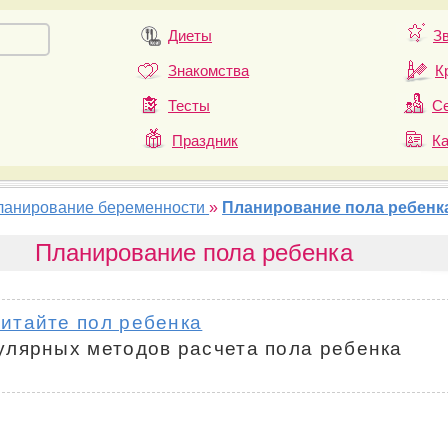
Диеты
З
Знакомства
К
Тесты
Се
Праздник
К
ланирование беременности
»
Планирование пола ребенк
Планирование пола ребенка
итайте пол ребенка
улярных методов расчета пола ребенка