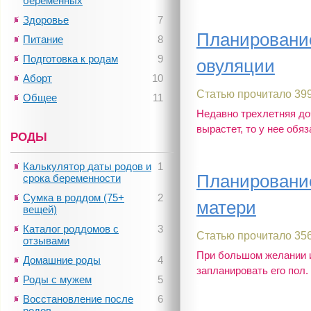
беременных
Здоровье
7
Планирование
Питание
8
Подготовка к родам
9
овуляции
Аборт
10
Статью прочитало 399
Общее
11
Недавно трехлетняя доч
вырастет, то у нее обяз
РОДЫ
Калькулятор даты родов и
1
Планирование
срока беременности
Сумка в роддом (75+
2
матери
вещей)
Каталог роддомов с
3
Статью прочитало 356
отзывами
При большом желании и
Домашние роды
4
запланировать его пол.
Роды с мужем
5
Восстановление после
6
родов