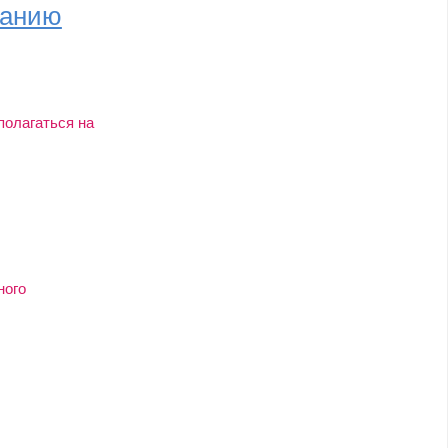
ванию
полагаться на
ного