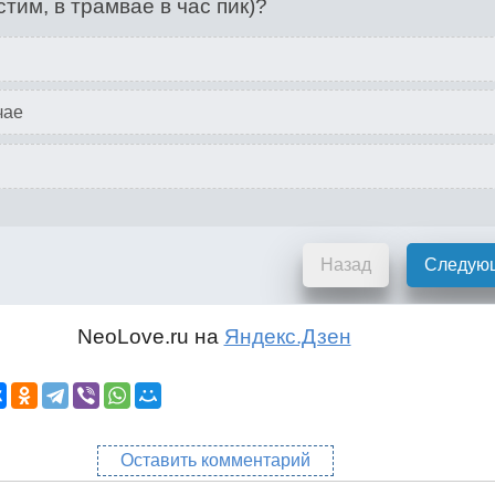
стим, в трамвае в час пик)?
чае
Назад
Следую
NeoLove.ru на
Яндекс.Дзен
Оставить комментарий