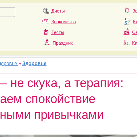
Диеты
З
Знакомства
К
Тесты
Се
Праздник
К
доровье
»
Здоровье
 не скука, а терапия:
аем спокойствие
ными привычками