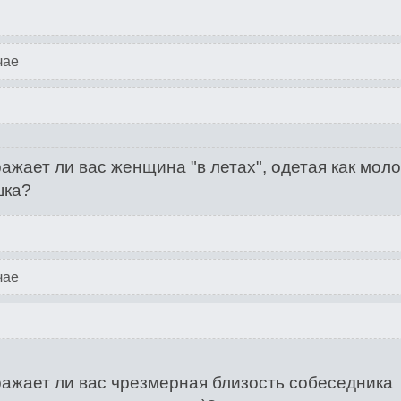
чае
ажает ли вас женщина "в летах", одетая как мол
шка?
чае
ажает ли вас чрезмерная близость собеседника