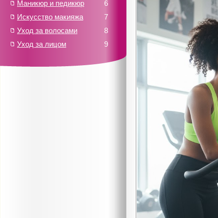
Маникюр и педикюр
6
Искусство макияжа
7
Уход за волосами
8
Уход за лицом
9