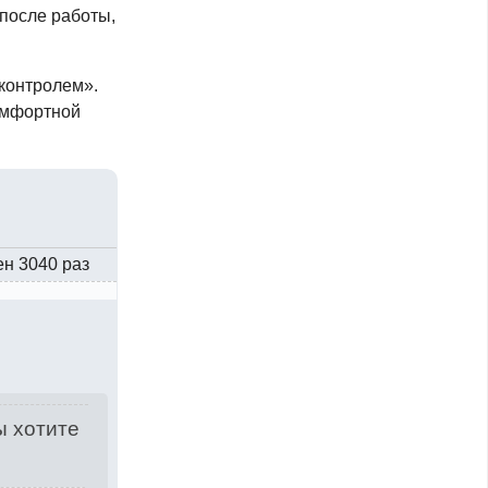
 после работы,
 контролем».
комфортной
ен 3040 раз
ы хотите