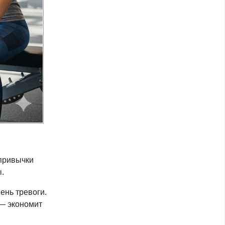
 привычки
.
ень тревоги.
 — экономит