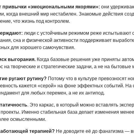
т привычки «эмоциональными якорями»:
они удержива
ии, когда внешний мир нестабилен. Знакомые действия соз
ние, что жизнь под контролем.
верждают:
люди с устойчивым режимом реже испытывают с
тания, сна и физической активности поддерживает выработ
ных для хорошего самочувствия.
иск выгорания.
Когда базовые решения уже приняты автом
рс на творческие и стратегические задачи, а не на бытовые 
гие ругают рутину?
Потому что в культуре превозносят но
невность кажется «серой» на фоне эффектных событий. На
ундамент для любых перемен, а не их антипод.
статичность
. Это каркас, в который можно вставлять экспе
, проекты. Именно стабильная база делает изменения мене
олее осмысленными.
 работающей терапией?
Не доводите её до фанатизма — 