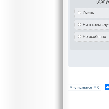
(допу
Очень
Ни в коем слу
Не особенно
Мне нравится
0