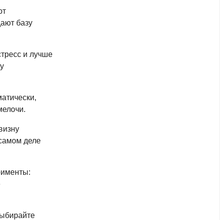
ют
дают базу
тресс и лучше
ку
атически,
мелочи.
визну
 самом деле
рименты:
е
выбирайте