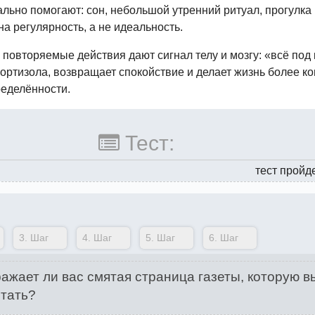
льно помогают: сон, небольшой утренний ритуал, прогулка
на регулярность, а не идеальность.
повторяемые действия дают сигнал телу и мозгу: «всё под
кортизола, возвращает спокойствие и делает жизнь более 
еделённости.
Тест:
тест пройд
3.
Шаг
4.
Шаг
5.
Шаг
6.
Шаг
ажает ли вас смятая страница газеты, которую в
тать?