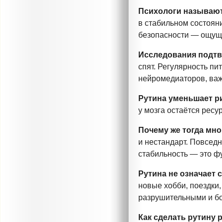
Психологи называю
в стабильном состоян
безопасности — ощуще
Исследования подт
спят. Регулярность пи
нейромедиаторов, важ
Рутина уменьшает р
у мозга остаётся ресу
Почему же тогда мно
и нестандарт. Повсед
стабильность — это ф
Рутина не означает 
новые хобби, поездки
разрушительными и б
Как сделать рутину