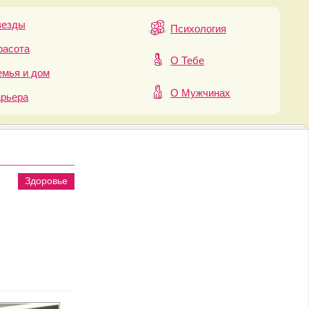
везды
Психология
расота
О Тебе
мья и дом
О Мужчинах
арьера
Здоровье