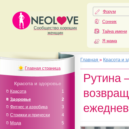
Форум
Сонник
Сообщество хороших
Тайна имени
женщин
Я мама
Главная
»
Красота и з
Главная страница
Рутина —
Красота и здоровье
возвращ
Красота
1
Здоровье
2
ежеднев
Фитнес и аэробика
3
Стрижки и прически
4
Мода
5