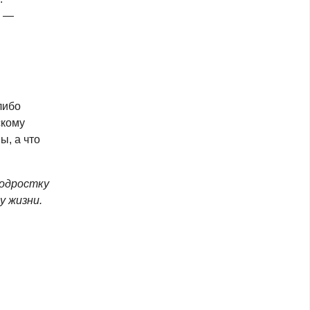
а —
либо
скому
ы, а что
подростку
у жизни.