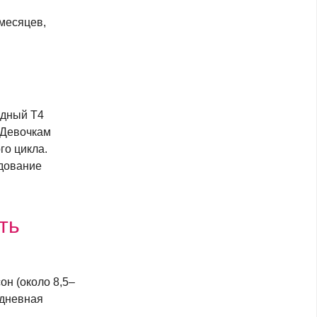
 месяцев,
одный Т4
 Девочкам
го цикла.
едование
ть
он (около 8,5–
едневная
.