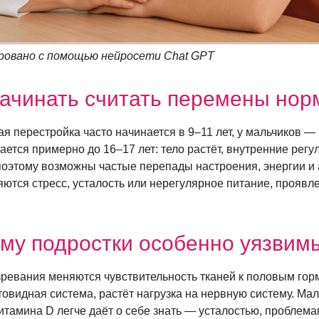
ровано с помощью нейросети Chat GPT
начинать считать перемены нор
я перестройка часто начинается в 9–11 лет, у мальчиков — 
ется примерно до 16–17 лет: тело растёт, внутренние регу
поэтому возможны частые перепады настроения, энергии и 
яются стресс, усталость или нерегулярное питание, проявл
му подростки особенно уязвим
зревания меняются чувствительность тканей к половым гор
товидная система, растёт нагрузка на нервную систему. М
итамина D легче даёт о себе знать — усталостью, проблем