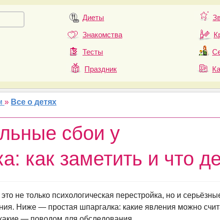
Диеты
З
Знакомства
К
Тесты
Се
Праздник
К
м
»
Все о детях
льные сбои у
а: как заметить и что д
это не только психологическая перестройка, но и серьёзны
ия. Ниже — простая шпаргалка: какие явления можно счит
 какие — поводом для обследования.