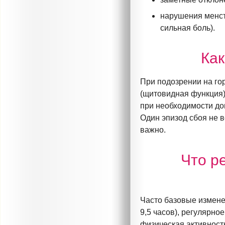
нарушения менст
сильная боль).
Ка
При подозрении на го
(щитовидная функция),
при необходимости до
Один эпизод сбоя не 
важно.
Что р
Часто базовые измене
9,5 часов), регулярно
физическая активност