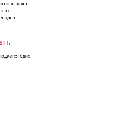
зки повышают
асто
репадов
ать
людается одно