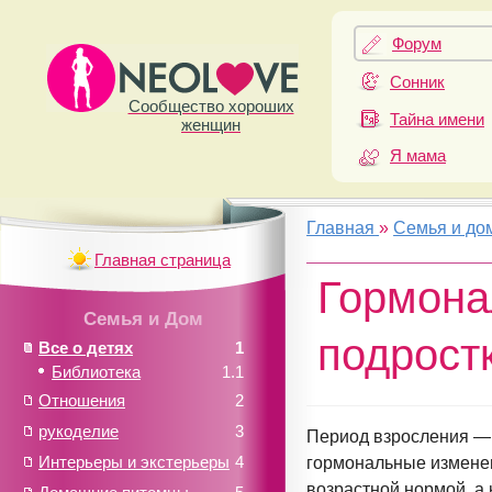
Форум
Сонник
Сообщество хороших
Тайна имени
женщин
Я мама
Главная
»
Семья и до
Главная страница
Гормона
Семья и Дом
подростк
Все о детях
1
Библиотека
1.1
Отношения
2
рукоделие
3
Период взросления — 
Интерьеры и экстерьеры
4
гормональные изменен
возрастной нормой, а