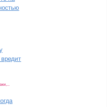
нностью
у
 вредит
ки,...
когда