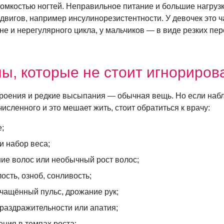
ломкостью ногтей. Неправильное питание и большие нагру
двигов, например инсулинорезистентности. У девочек это ч
не и нерегулярного цикла, у мальчиков — в виде резких пе
ы, которые не стоит игнориров
роения и редкие высыпания — обычная вещь. Но если наб
численного и это мешает жить, стоит обратиться к врачу:
;
и набор веса;
ие волос или необычный рост волос;
ость, озноб, сонливость;
учащённый пульс, дрожание рук;
раздражительности или апатия;
ния в темпах роста;