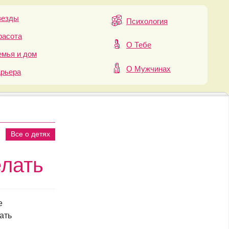
везды
Психология
расота
О Тебе
мья и дом
О Мужчинах
арьера
Все о детях
елать
е
ать