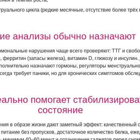
руального цикла (редкие месячные, отсутствие более трёх
кие анализы обычно назначают
рмональные нарушения чаще всего проверяют: ТТГ и своб
 ферритин (запасы железа), витамин D, глюкозу и инсулин.
полнительно назначают гормоны, регуляторы менструально
всегда требует паники, но для хронических симптомов обсл
еально помогает стабилизирова
состояние
ния в образе жизни дают заметный эффект: качественный с
е питание без пропусков, достаточное количество белка, еж
ь минимум 40–60 минут и ограничение гаджетов перед сном