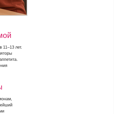
мой
в 11–13 лет.
ляторы
аппетита.
ения
ы
монам,
алейший
ами