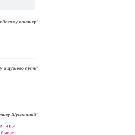
ейскому соннику"
ку ищущего путь"
ннику Шуваловой"
ит и вы
о бывает