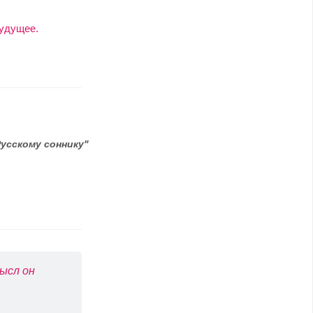
будущее.
Русскому соннику"
ысл он