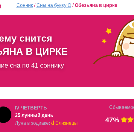
Сонник
/
Сны на букву О
/
Обезьяна в цирке
й
чему снится
ЯНА В ЦИРКЕ
ие сна по 41 соннику
Сбываемос
IV ЧЕТВЕРТЬ
25 лунный день
47%
d
Луна в
зодиаке
:
Близнецы