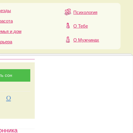
везды
Психология
расота
О Тебе
мья и дом
О Мужчинах
арьера
О
онника