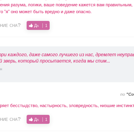
ения разума, логики, ваше поведение кажется вам правильным,
о "я" оно может быть вредно и даже опасно.
ние сна?
Да
1
ри каждого, даже самого лучшего из нас, дремлет неупр
й зверь, который просыпается, когда мы спим...
н
по
"Со
яет бесстыдство, настырность, зловредность, низшие инстинк
ние сна?
Да
1