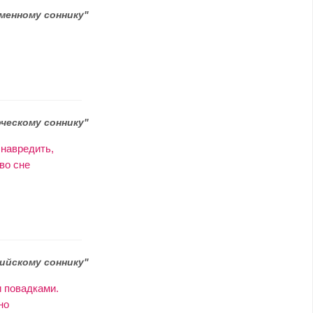
менному соннику"
рческому соннику"
навредить,
во сне
ийскому соннику"
 повадками.
но