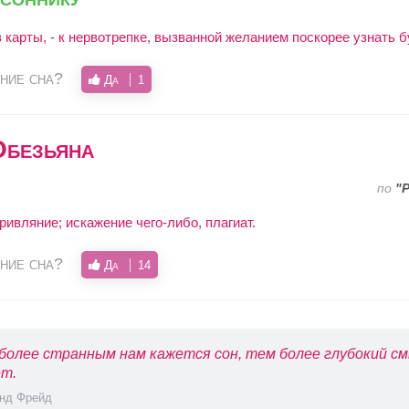
 карты, - к нервотрепке, вызванной желанием поскорее узнать 
ние сна?
Да
1
Обезьяна
по
"
ривляние; искажение чего-либо, плагиат.
ние сна?
Да
14
более странным нам кажется сон, тем более глубокий см
т.
нд Фрейд