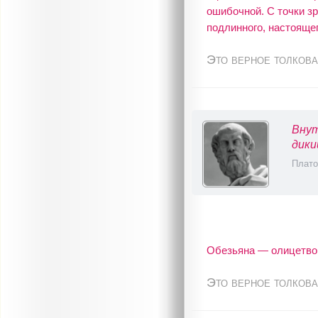
ошибочной. С точки зр
подлинного, настоящег
Это верное толкова
Внут
дики
Плато
Обезьяна — олицетвор
Это верное толкова