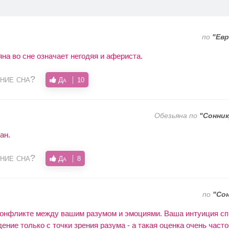
по
"Евр
на во сне означает негодяя и афериста.
ние сна?
Да
10
Обезьяна по
"Сонни
ан.
ние сна?
Да
8
по
"Со
 конфликте между вашим разумом и эмоциями. Ваша интуиция сп
ение только с точки зрения разума - а такая оценка очень част