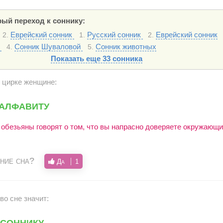
ый переход к соннику:
Еврейский сонник
Русский сонник
Еврейский сонник
2.
1.
2.
ь
Сонник Шуваловой
Сонник животных
4.
5.
Показать еще 33 сонника
в цирке женщине:
алфавиту
обезьяны говорят о том, что вы напрасно доверяете окружающи
ние сна?
Да
1
во сне значит:
 соннику