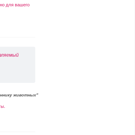
 но для вашего
авляемый
ннику животных"
ты.