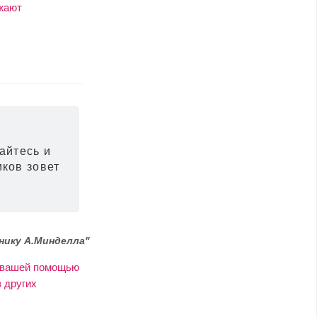
ужают
вайтесь и
иков зовет
нику А.Минделла"
с вашей помощью
в других