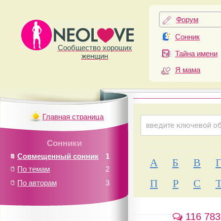
Форум
Сонник
Сообщество хороших
Тайна имени
женщин
Я мама
Главная страница
Сонники
Совмещенный сонник
1
А
Б
В
По темам
2
П
Р
С
По авторам
3
116 783