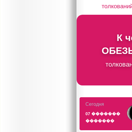
толковани
К 
ОБЕЗЬ
толкован
Сегодня
07 �������
�������