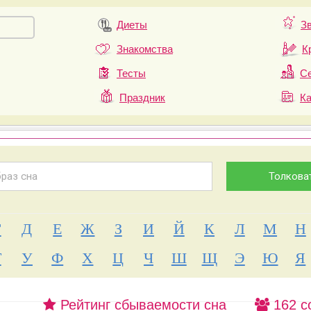
Диеты
З
Знакомства
К
Тесты
Се
Праздник
К
Г
Д
Е
Ж
З
И
Й
К
Л
М
Н
Т
У
Ф
Х
Ц
Ч
Ш
Щ
Э
Ю
Я
Рейтинг сбываемости сна
162 с