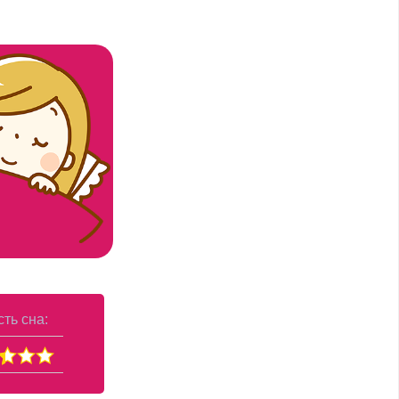
ть сна: