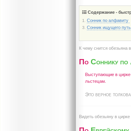
Содержание - быстр
Сонник по алфавиту
1.
Сонник ищущего пут
3.
К чему снится обезьяна 
По
Соннику по 
Выступающие в цирке 
льстецам.
Это верное толкова
Видеть обезьяну в цирке 
По
Еврейскому