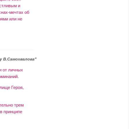
астливым и
снах-мечтах об
рями или не
у В.Самохвалова"
и от личных
оминаний.
лище Героя,
тельно трем
 в принципе