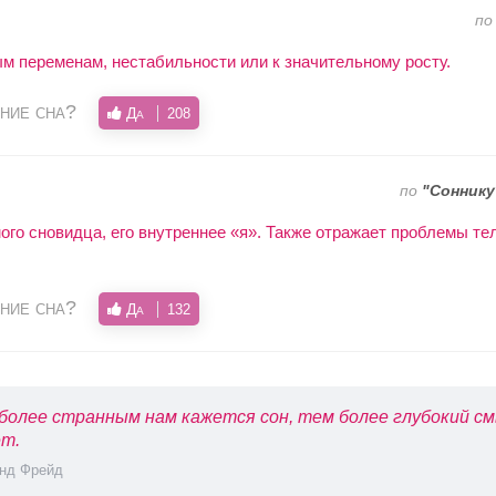
п
ым переменам, нестабильности или к значительному росту.
ние сна?
Да
208
по
"Соннику
го сновидца, его внутреннее «я». Также отражает проблемы те
ние сна?
Да
132
более странным нам кажется сон, тем более глубокий см
т.
нд Фрейд