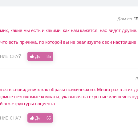
Дом по
"
их, какие мы есть и какими, как нам кажется, нас видят другие.
 что есть причина, по которой вы не реализуете свои настоящие
ние сна?
Да
85
ся в сновидениях как образы психического. Много раз в этих д
домые незнакомые комнаты, указывая на скрытые или неиссле
й эго-структуры пациента.
ние сна?
Да
65