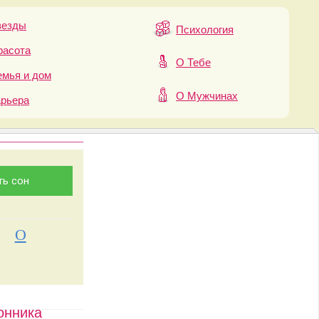
везды
Психология
расота
О Тебе
мья и дом
О Мужчинах
арьера
О
онника