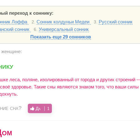
ый переход к соннику:
онник Лоффа
Сонник колдуньи Медеи
Русский сонник
2.
3.
анский сонник
Универсальный сонник
6.
Показать еще 29 сонников
у женщине:
нику
ушке леса, поляне, изолированный от города и других строений
своё здоровье. Такие сны являются знаком того, что ваши силы 
дохнуть.
ние сна?
Да
1
Дом