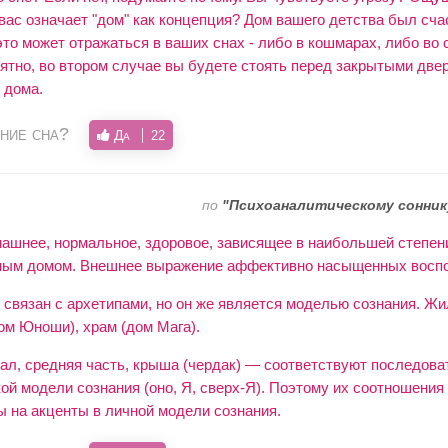
вас означает "дом" как концепция? Дом вашего детства был сч
то может отражаться в ваших снах - либо в кошмарах, либо во 
ятно, во втором случае вы будете стоять перед закрытыми две
 дома.
ние сна?
Да
22
по
"Психоаналитическому сонник
ашнее, нормальное, здоровое, зависящее в наибольшей степен
тным домом. Внешнее выражение аффективно насыщенных восп
 связан с архетипами, но он же является моделью сознания. Жи
ом Юноши), храм (дом Мага).
вал, средняя часть, крыша (чердак) — соответствуют последова
й модели сознания (оно, Я, сверх-Я). Поэтому их соотношения
ы на акценты в личной модели сознания.