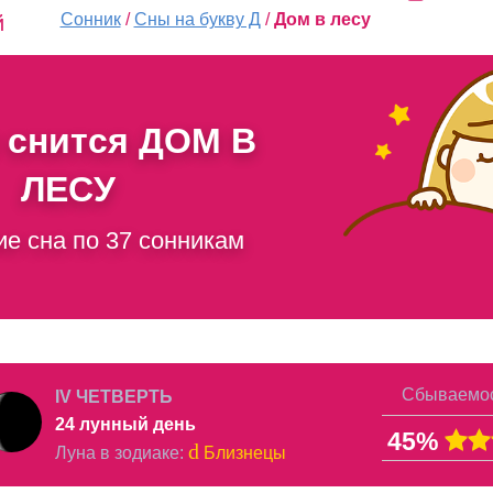
Сонник
/
Сны на букву Д
/
Дом в лесу
й
 снится
ДОМ В
ЛЕСУ
ие сна по 37 сонникам
Сбываемос
IV ЧЕТВЕРТЬ
24 лунный день
45%
d
Луна в
зодиаке
:
Близнецы