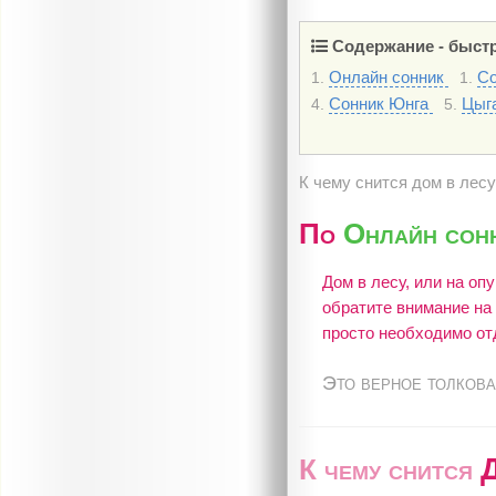
Содержание - быстр
Онлайн сонник
С
1.
1.
Сонник Юнга
Цыг
4.
5.
К чему снится дом в лес
По
Онлайн сон
Дом в лесу, или на оп
обратите внимание на 
просто необходимо от
Это верное толкова
К чему снится