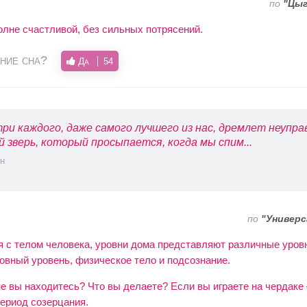
по
"Цыг
олне счастливой, без сильных потрясений.
ние сна?
Да
54
ри каждого, даже самого лучшего из нас, дремлет неупр
й зверь, который просыпается, когда мы спим...
н
по
"Универс
 с телом человека, уровни дома представляют различные уров
овный уровень, физическое тело и подсознание.
не вы находитесь? Что вы делаете? Если вы играете на чердаке
ериод созерцания.