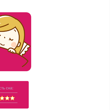
ть сна: