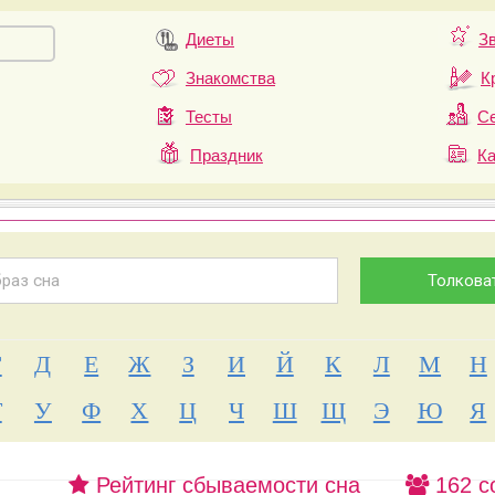
Диеты
З
Знакомства
К
Тесты
Се
Праздник
К
Г
Д
Е
Ж
З
И
Й
К
Л
М
Н
Т
У
Ф
Х
Ц
Ч
Ш
Щ
Э
Ю
Я
Рейтинг сбываемости сна
162 с