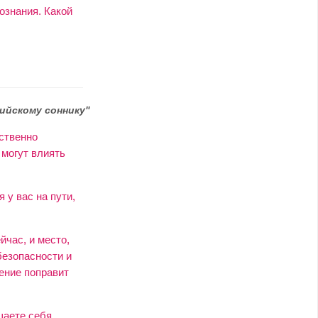
ознания. Какой
ийскому соннику"
ственно
 могут влиять
у вас на пути,
йчас, и место,
безопасности и
ение поправит
щаете себя