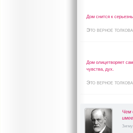
Дом снится к серьезн
Это верное толкова
Дом олицетворяет само
чувства, дух.
Это верное толкова
Чем 
имее
Зигму