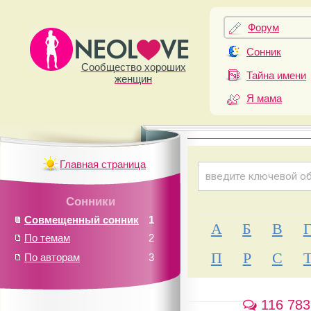
Форум
Сонник
Сообщество хороших
Тайна имени
женщин
Я мама
Главная страница
Сонники
Совмещенный сонник
1
А
Б
В
По темам
2
П
Р
С
По авторам
3
116 783