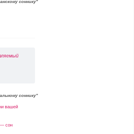
анскому соннику"
авляемый
альному соннику"
ни вашей
 — сон