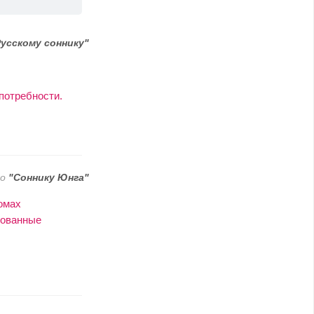
Русскому соннику"
 потребности.
по
"Соннику Юнга"
омах
дованные