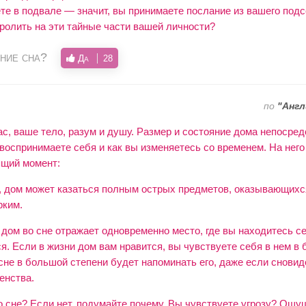
те в подвале — значит, вы принимаете послание из вашего подс
пролить на эти тайные части вашей личности?
ние сна?
Да
28
по
"Англ
с, ваше тело, разум и душу. Размер и состояние дома непосред
 воспринимаете себя и как вы изменяетесь со временем. На него
ящий момент:
 дом может казаться полным острых предметов, оказывающихся 
рким.
дом во сне отражает одновременно место, где вы находитесь се
ся. Если в жизни дом вам нравится, вы чувствуете себя в нем в 
сне в большой степени будет напоминать его, даже если сновид
енства.
 сне? Если нет, подумайте почему. Вы чувствуете угрозу? Ощу