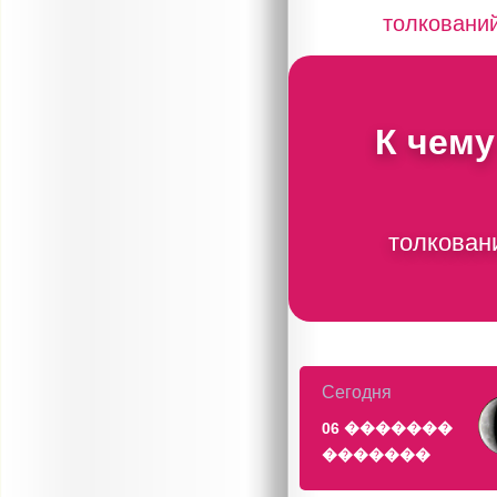
толковани
К чему
толкован
Сегодня
06 �������
�������