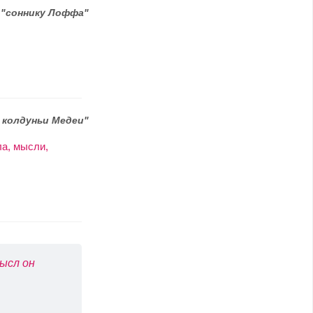
о
"соннику Лоффа"
 колдуньи Медеи"
ла, мысли,
ысл он