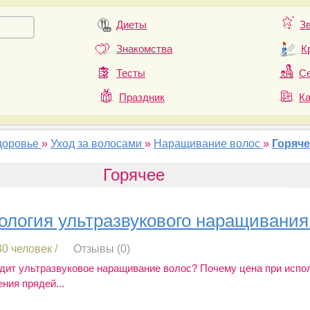
Диеты
З
Знакомства
К
Тесты
Се
Праздник
К
доровье
»
Уход за волосами
»
Наращивание волос
»
Горяче
Горячее
ология ультразвукового наращивания
0 человек /
Отзывы (0)
дит ультразвуковое наращивание волос? Почему цена при испо
ния прядей...