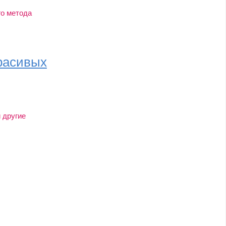
го метода
красивых
 другие
ал...