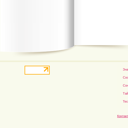
Зн
Со
Со
Тай
Те
Контак