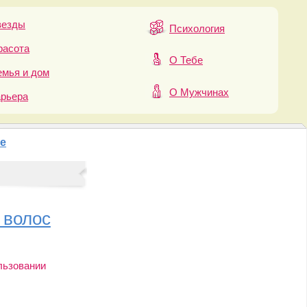
везды
Психология
расота
О Тебе
мья и дом
О Мужчинах
арьера
е
 волос
льзовании