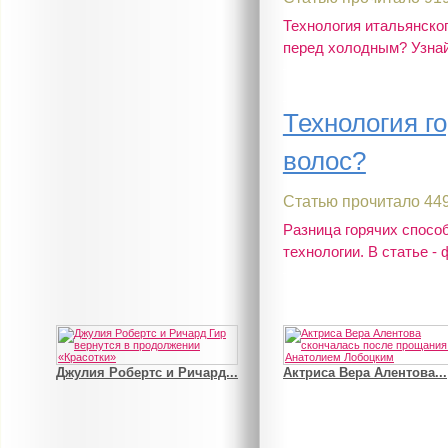
Технология итальянско
перед холодным? Узнайт
Технология г
волос?
Статью прочитало 449
Джулия Робертс и Ричард...
Актриса Вера Алентова...
Разница горячих способ
технологии. В статье - 
В деле о гибели Роба...
Рэдклифф и Фелтон снов