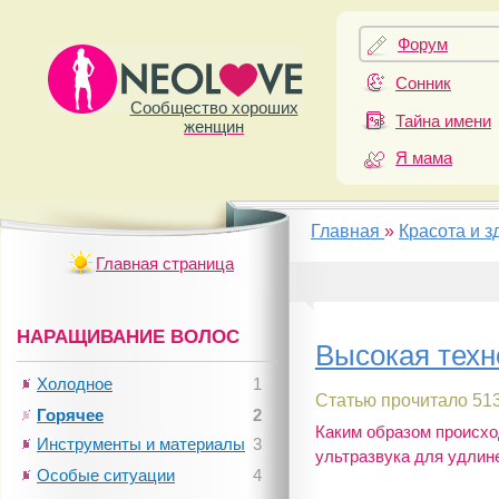
Форум
Сонник
Сообщество хороших
Тайна имени
женщин
Я мама
Главная
»
Красота и з
Главная страница
НАРАЩИВАНИЕ ВОЛОС
Высокая техн
Холодное
1
Статью прочитало 513
Горячее
2
Каким образом происхо
Инструменты и материалы
3
ультразвука для удлине
Особые ситуации
4