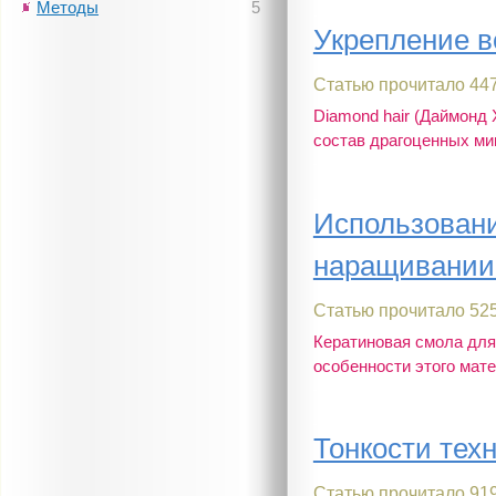
Методы
5
Укрепление 
Статью прочитало 447
Diamond hair (Даймонд 
состав драгоценных микр
Использовани
наращивании
Статью прочитало 525
Кератиновая смола для
особенности этого матер
Тонкости тех
Статью прочитало 919