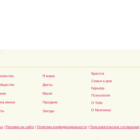
Дэниел Рэдклифф...
Красота
акомства
Я мама
Семья и дом
общество
Диеты
Карьера
нник
Магия
Психология
на имени
Праздник
О Тебе
О Мужчинах
сты
Звезды
ты
|
Реклама на сайте
|
Политика конфиденциальности
|
Пользовательское соглашение