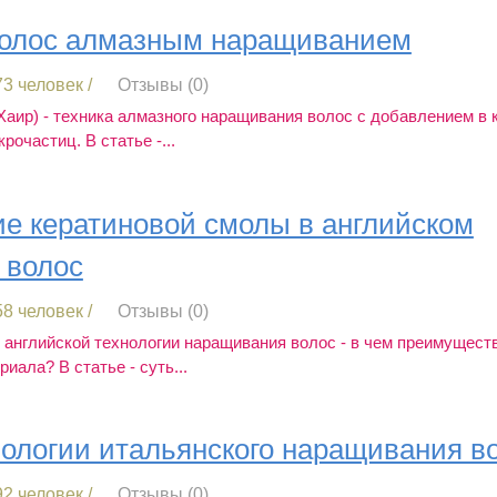
волос алмазным наращиванием
3 человек /
Отзывы (0)
Хаир) - техника алмазного наращивания волос с добавлением в
очастиц. В статье -...
е кератиновой смолы в английском
 волос
8 человек /
Отзывы (0)
 английской технологии наращивания волос - в чем преимущест
иала? В статье - суть...
нологии итальянского наращивания в
2 человек /
Отзывы (0)