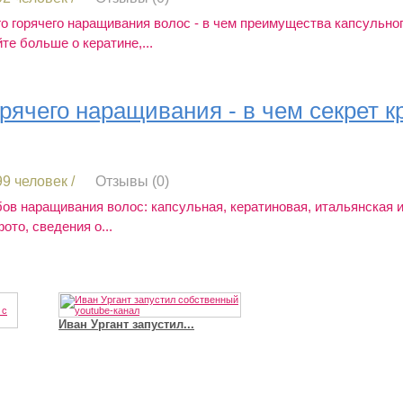
го горячего наращивания волос - в чем преимущества капсульно
е больше о кератине,...
орячего наращивания - в чем секрет 
9 человек /
Отзывы (0)
Иван Ургант запустил...
ов наращивания волос: капсульная, кератиновая, итальянская и
фото, сведения о...
Владимир Путин сдел
Футболист Игорь Акинфеев...
а...