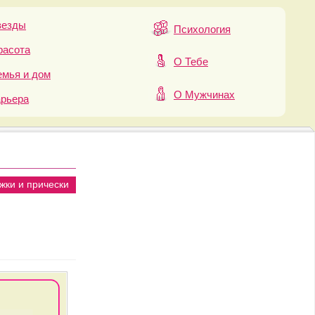
везды
Психология
расота
О Тебе
мья и дом
О Мужчинах
арьера
жки и прически