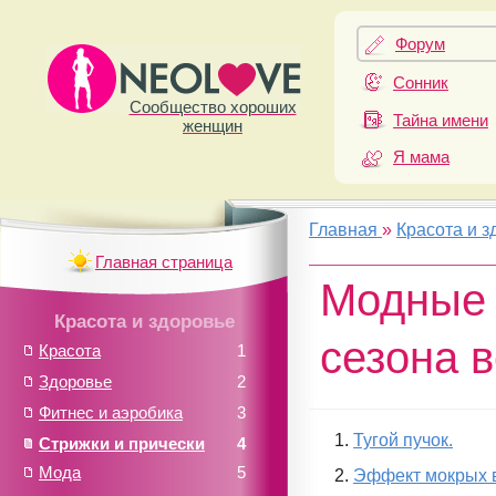
Форум
Сонник
Сообщество хороших
Тайна имени
женщин
Я мама
Главная
»
Красота и з
Главная страница
Модные 
Красота и здоровье
сезона 
Красота
1
Здоровье
2
Фитнес и аэробика
3
Тугой пучок.
Стрижки и прически
4
Мода
5
Эффект мокрых 