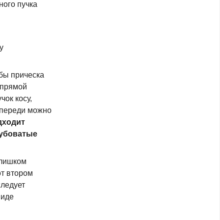
ного пучка
у
бы прическа
 прямой
чок косу,
 впереди можно
дходит
рубоватые
слишком
от втором
следует
виде