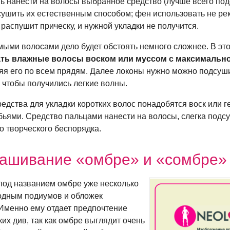
шь нанести на волосы выбранное средство (лучше всего под
ысушить их естественным способом; фен использовать не ре
х распушит прическу, и нужной укладки не получится.
мыми волосами дело будет обстоять немного сложнее. В эт
ть влажные волосы воском или муссом с максимальн
ляя его по всем прядям. Далее локоны нужно можно подсуш
, чтобы получились легкие волны.
редства для укладки коротких волос понадобятся воск или ге
бьями. Средство пальцами нанести на волосы, слегка подсу
о творческого беспорядка.
ашивание «омбре» и «сомбре»
од названием омбре уже несколько
модным подиумов и обложек
Именно ему отдает предпочтение
их див, так как омбре выглядит очень