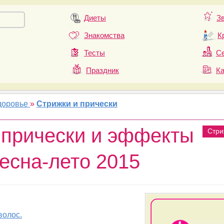
Диеты
З
Знакомства
К
Тесты
Се
Праздник
К
доровье
»
Стрижки и прически
прически и эффекты
Стри
весна-лето 2015
волос.