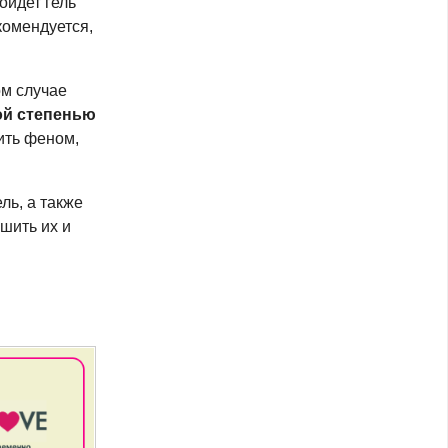
ойдет гель
комендуется,
ом случае
ой степенью
ить феном,
ль, а также
шить их и