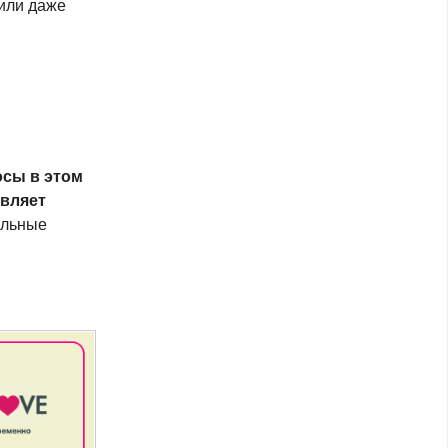
 или даже
сы в этом
авляет
альные