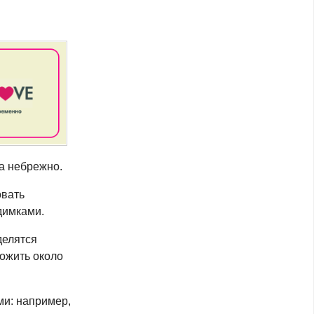
ка небрежно.
овать
димками.
делятся
ложить около
и: например,