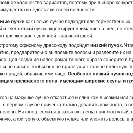
громное количество вариантов, поэтому при выборе конкрет
еимущества и недостатки своей внешности:
ные пучки
как нельзя лучше подходят для торжественных
й и элегантный пучок акцентирует внимание на шее, поэтом
ит для женщин с длинной, красивой шеей.
 строгому офисному
дресс-коду
подойдет
низкий пучок.
Что
атно, предварительно выпрямите волосы и разделите их на
ор. Для создания более романтичного образа соберите в пу
сы не сильно, чтобы они не прилегали к голове вплотную,
ько прядей, обрамив ими лицо.
Особенно низкий пучок по
ицам прекрасного пола, имеющим широкие скулы и г
ков на макушке лучше отказаться и слишком высоким или 
 в первом случае прическа только добавить вам роста, а в
нелепо. Наконец, если ваш затылок слегка приплюснутый, 
чную, а фигурную, объемную гульку, или уложить волосы в 