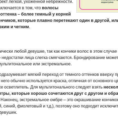
фект легкой, ухоженной небрежности.
аключается в том, что
волосы
оттенка – более темный у корней
ончиков, которые плавно перетекают один в другой, или
зким и четким
.
чески любой девушке, так как кончики волос в этом случае
 недостатки лица слегка смягчаются. Брондирование может
мультитональное или экстремальное.
одразумевает мягкий переход от темного оттенков вверху 
я него обычно используется краска, отличная от основного ц
же осветлитель. Для мультитонального следует взять
нескол
итры, которые хорошо сочетаются друг с другом и об
. Наконец, экстремальное омбре – это окрашивание кончико
й, синий, фиолетовый и т.д.), поэтому оно подходит исключи
девушек.