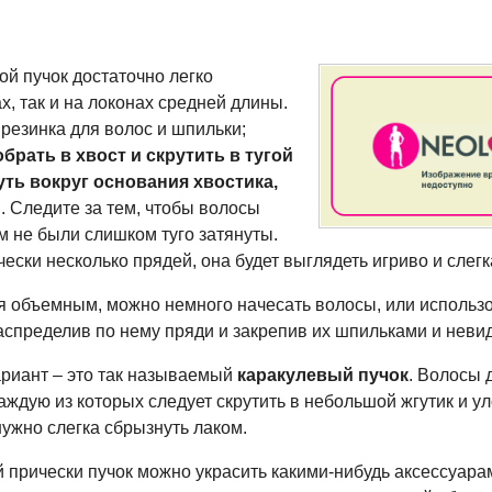
ой пучок достаточно легко
х, так и на локонах средней длины.
 резинка для волос и шпильки;
обрать в хвост и скрутить в тугой
уть вокруг основания хвостика,
и
. Следите за тем, чтобы волосы
м не были слишком туго затянуты.
ески несколько прядей, она будет выглядеть игриво и слег
я объемным, можно немного начесать волосы, или использ
аспределив по нему пряди и закрепив их шпильками и неви
риант – это так называемый
каракулевый пучок
. Волосы 
каждую из которых следует скрутить в небольшой жгутик и у
ужно слегка сбрызнуть лаком.
й прически пучок можно украсить
какими-нибудь
аксессуарам