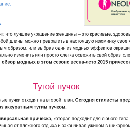
ание.
.
рят, что лучшее украшение женщины – это красивые, здоров
юбой длины можно превратить в настоящую изюминку своего
ым образом, или выбрав один из модных эффектов окрашив
нально изменить или просто слегка освежить свой образ, с
м
обзор модных в этом сезоне
весна-лето
2015 причесо
Тугой пучок
ые пучки отходят на второй план.
Сегодня стилисты пре
з аккуратным тугим пучком.
ниверсальная прическа
, которая подходит для любого типа 
ачиная от пляжного отдыха и заканчивая ужином в шикарно