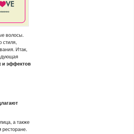
ые волосы.
 стиля,
ания. Итак,
ледующая
к и эффектов
длагают
лица, а также
м ресторане.