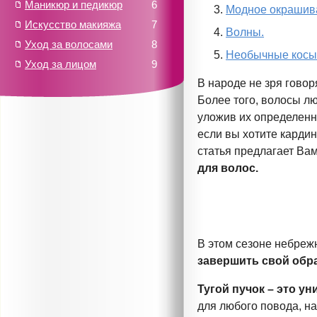
Маникюр и педикюр
6
Модное окрашив
Искусство макияжа
7
Волны.
Уход за волосами
8
Необычные косы
Уход за лицом
9
В народе не зря гово
Более того, волосы л
уложив их определенн
если вы хотите карди
статья предлагает Ва
для волос.
В этом сезоне небрежн
завершить свой
обра
Тугой пучок – это у
для любого повода, н