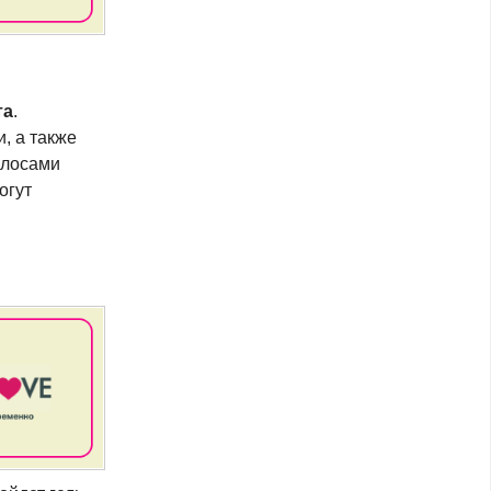
та
.
, а также
олосами
огут