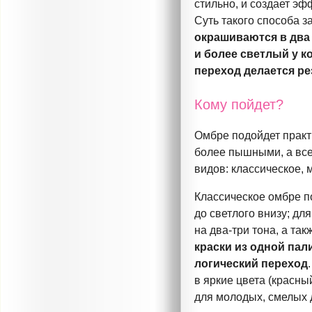
стильно, и создает эф
Суть такого способа з
окрашиваются в два 
и более светлый у к
переход делается ре
Кому пойдет?
Омбре подойдет практи
более пышными, а все
видов: классическое, 
Классическое омбре п
до светлого внизу; дл
на
два-три
тона, а так
краски из одной пал
логический переход
в яркие цвета (красны
для молодых, смелых 