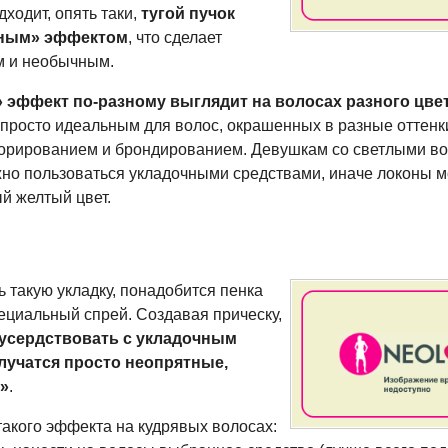
ходит, опять таки,
тугой пучок
жным» эффектом
, что сделает
м и необычным.
» эффект
по-разному
выглядит на волосах разного цве
 просто идеальным для волос, окрашенных в разные оттенки
лорированием и брондированием. Девушкам со светлыми в
жно пользоваться укладочными средствами, иначе локоны м
й желтый цвет.
ь такую укладку, понадобится пенка
пециальный спрей. Создавая прическу,
еусердствовать с укладочным
лучатся просто неопрятные,
»
.
такого эффекта на кудрявых волосах: