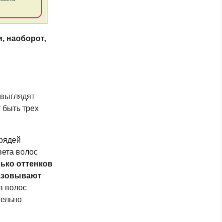
, наоборот,
 выглядят
 быть трех
прядей
вета волос
ько оттенков
разовывают
в волос
тельно