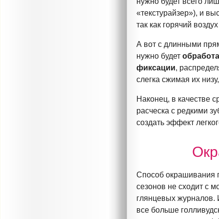
нужно будет всего ли
«текстурайзер»), и в
так как горячий возду
А вот с длинными пря
нужно будет
обработа
фиксации
, распреде
слегка сжимая их низу
Наконец, в качестве с
расческа с редкими зу
создать эффект легког
Окр
Способ окрашивания п
сезонов не сходит с 
глянцевых журналов. 
все больше голливудск