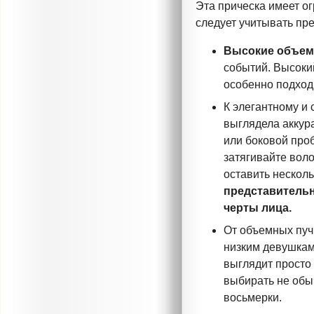
Эта прическа имеет о
следует учитывать пр
Высокие объем
событий. Высоки
особенно подход
К элегантному и
выглядела аккур
или боковой проб
затягивайте воло
оставить нескол
представительн
черты лица.
От объемных пуч
низким девушкам:
выглядит просто 
выбирать не обы
восьмерки.