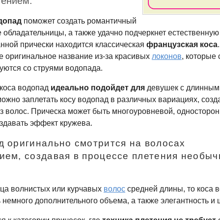
тением.
допад
поможет создать романтичный
е обладательницы, а также удачно подчеркнет естественную
нной прически находится классическая
французская коса
е оригинальное название
из-за
красивых
локонов
, которые
уются со струями водопада.
 коса водопад
идеально подойдет для
девушек с длинным
можно заплетать косу водопад в различных вариациях, созд
 волос. Прическа может быть многоуровневой, односторон
здавать эффект кружева.
д оригинально смотрится на волосах
ием, создавая в процессе плетения необы
ца волнистых или курчавых
волос
средней длины, то коса 
 немного дополнительного объема, а также элегантность и