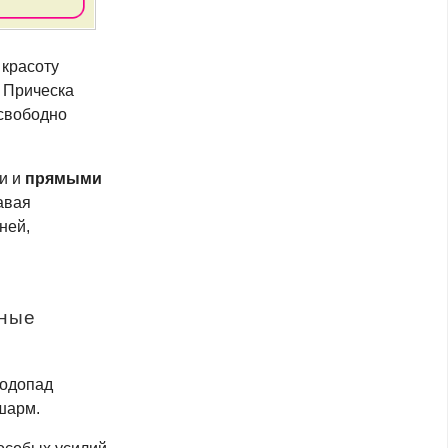
 красоту
. Прическа
 свободно
и и
прямыми
авая
ней,
чные
водопад
 шарм.