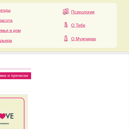
везды
Психология
расота
О Тебе
мья и дом
О Мужчинах
арьера
жки и прически