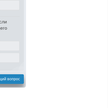
сли
щего
щий вопрос