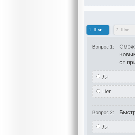
1.
Шаг
2.
Шаг
Сможе
Вопрос 1:
новым
от пр
Да
Нет
Быстр
Вопрос 2:
Да