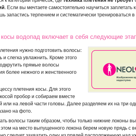
я к категории причесок, где
техника плетения
не требует
ий
. Если вы мечтаете самостоятельно научиться заплетать 
ишь запастись терпением и систематически тренироваться в
 косы водопад включает в себя следующие эта
летения нужно подготовить волосы:
 и слегка увлажнить. Кроме этого
одкрутить прямые волосы
я более нежного и женственного
ессу плетения косы. Для этого
 косой пробор и собираем вместе
й или на левой части головы. Далее разделяем их на три о
азано на фото.
ать волосы таким образом, чтобы только нижние локоны в
и этом на место выпущенного локона берем новую прядь с в
но следует захватить одну из прядей расположенную над у