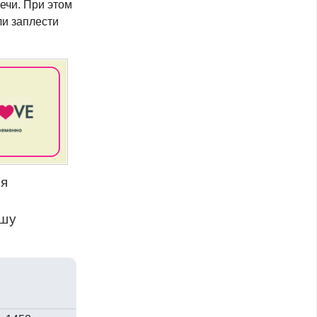
ечи. При этом
ли заплести
ся
ашу