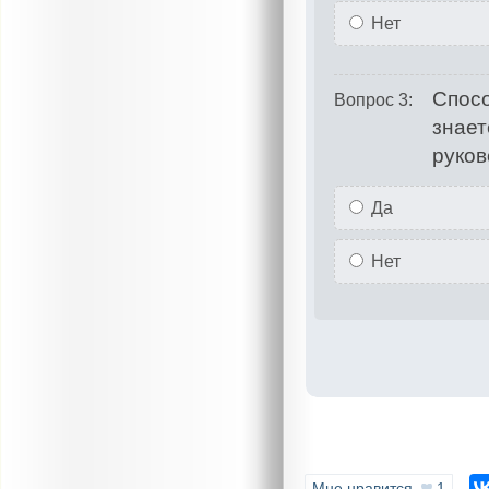
Нет
Спосо
Вопрос 3:
знает
руков
Да
Нет
Мне нравится
1