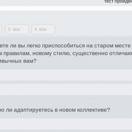
тест пройде
3.
Шаг
4.
Шаг
те ли вы легко приспособиться на старом месте
 правилам, новому стилю, существенно отлича
ивычных вам?
о ли адаптируетесь в новом коллективе?