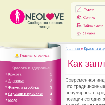
Форум
Сонник
Сообщество хороших
Тайна имени
женщин
Я мама
Главная
»
Красота и з
Главная страница
Как зап
Красота и здоровье
Красота
1
Современная инду
Здоровье
2
что традиционные
Фитнес и аэробика
3
популярность ср
Стрижки и прически
4
позиции сегодня 
Мода
5