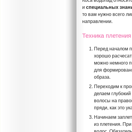
Коса водопад относитс
и
специальных знан
то вам нужно всего л
направлении.
Техника плетения
Перед началом п
хорошо расчесать
можно немного п
для формировани
образа.
Переходим к проц
делаем глубокий
волосы на право
пряди, как это ук
Начинаем заплет
из плетения. Пр
волос. Обязатель