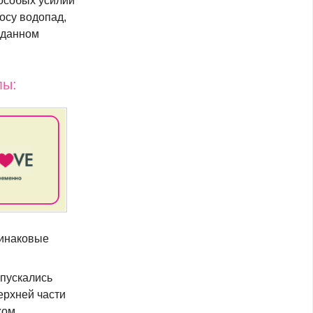
особых усилий
косу водопад,
 данном
пы:
динаковые
ыпускались
ерхней части
хом.