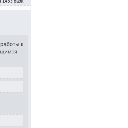
н 1453 раза
 работы к
ющимся