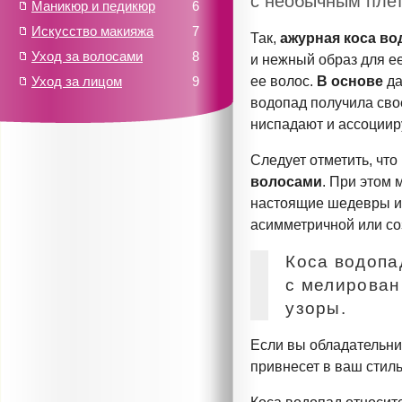
с необычным пле
Маникюр и педикюр
6
Искусство макияжа
7
Так,
ажурная коса во
Уход за волосами
8
и нежный образ для е
Уход за лицом
9
ее волос.
В основе
да
водопад получила сво
ниспадают и ассоциир
Следует отметить, что
волосами
. При этом 
настоящие шедевры из
асимметричной или со
Коса водопа
с мелирован
узоры.
Если вы обладательни
привнесет в ваш стиль