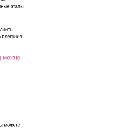
анные этапы
олнить
а плетения
д можно
Вы можете