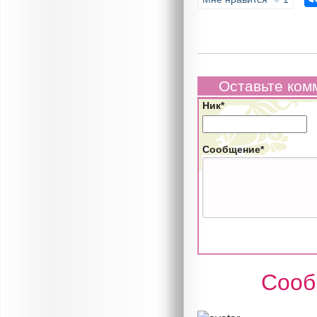
Оставьте ком
Ник*
Сообщение*
Сооб