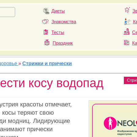
Диеты
З
Знакомства
К
Тесты
Се
Праздник
К
доровье
»
Стрижки и прически
лести косу водопад
Стри
стрия красоты отмечает,
 косы теряют свою
еди модниц. Лидирующие
занимают прически