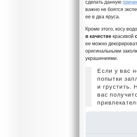
сделать данную
приче
важно не боятся эксп
ее в два яруса.
Кроме этого, косу во
в качестве
красивой
ее можно декорироват
оригинальными заколк
украшениями.
Если у вас 
попытки зап
и грустить. 
вас получит
привлекател