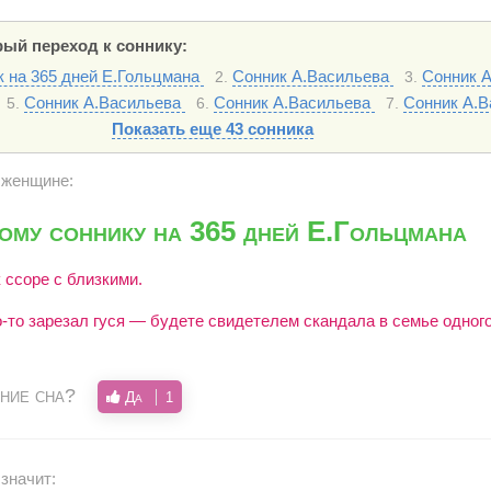
ый переход к соннику:
 на 365 дней Е.Гольцмана
Сонник А.Васильева
Сонник 
2.
3.
Сонник А.Васильева
Сонник А.Васильева
Сонник А.В
5.
6.
7.
Показать еще 43 сонника
я женщине:
му соннику на 365 дней Е.Гольцмана
к ссоре с близкими.
-то зарезал гуся — будете свидетелем скандала в семье одног
ние сна?
Да
1
 значит: