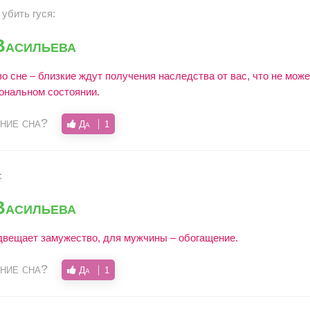
убить гуся:
Васильева
о сне – близкие ждут получения наследства от вас, что не може
ональном состоянии.
ние сна?
Да
1
:
Васильева
вещает замужество, для мужчины – обогащение.
ние сна?
Да
1