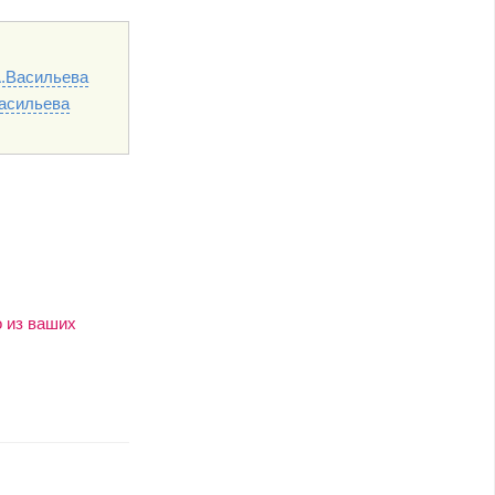
А.Васильева
асильева
о из ваших