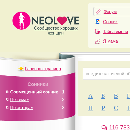
Форум
Сонник
Сообщество хороших
Тайна имени
женщин
Я мама
Главная страница
Сонники
Совмещенный сонник
1
А
Б
В
По темам
2
П
Р
С
По авторам
3
116 783