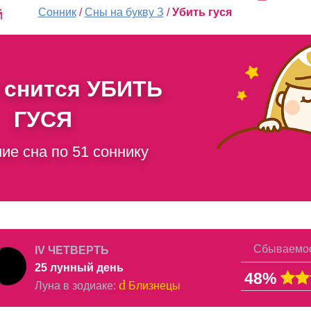
Сонник
/
Сны на букву З
/
Убить гуся
й
 снится
УБИТЬ
ГУСЯ
ие сна по 51 соннику
Сбываемос
IV ЧЕТВЕРТЬ
25 лунный день
48%
d
Луна в
зодиаке
:
Близнецы