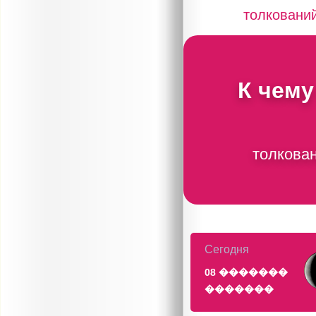
толковани
К чему
толкован
Сегодня
08 �������
�������