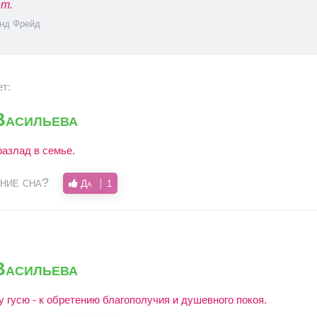
т.
нд Фрейд
ет:
Васильева
разлад в семье.
ние сна?
Да
1
Васильева
у гусю - к обретению благополучия и душевного покоя.