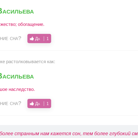
Васильева
ужество; обогащение.
ние сна?
Да
1
ике растолковывается как:
Васильева
шое наследство.
ние сна?
Да
1
более странным нам кажется сон, тем более глубокий см