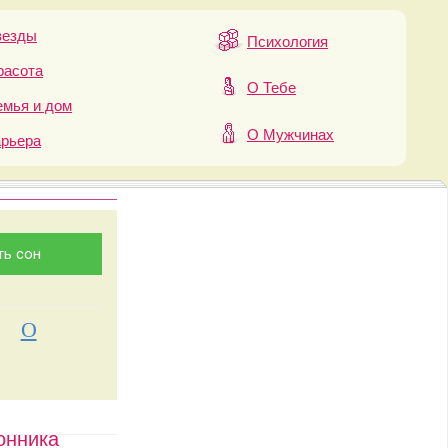
везды
Психология
расота
О Тебе
мья и дом
О Мужчинах
арьера
О
онника