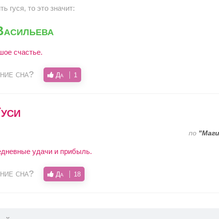
ь гуся, то это значит:
Васильева
ое счастье.
ние сна?
Да
1
уси
по
"Маги
дневные удачи и прибыль.
ние сна?
Да
18