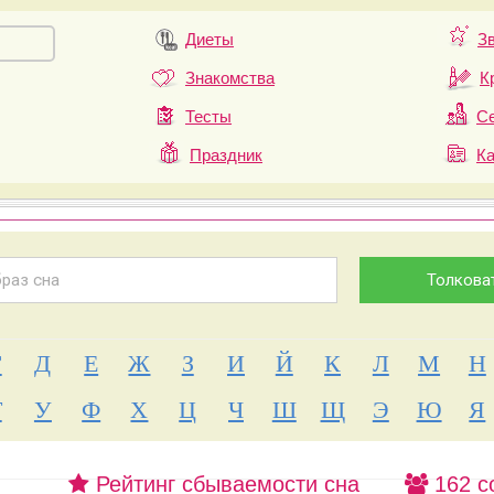
Диеты
З
Знакомства
К
Тесты
Се
Праздник
К
Г
Д
Е
Ж
З
И
Й
К
Л
М
Н
Т
У
Ф
Х
Ц
Ч
Ш
Щ
Э
Ю
Я
Рейтинг сбываемости сна
162 с