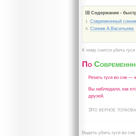
Содержание - быстр
Современнный сонник
1.
Сонник А.Васильева
4.
К чему снится убить гус
По
Современнно
Резать гуся во сне — 
Вы наблюдали, как кто
друзей.
Это верное толкова
Видеть убить гуся во сне