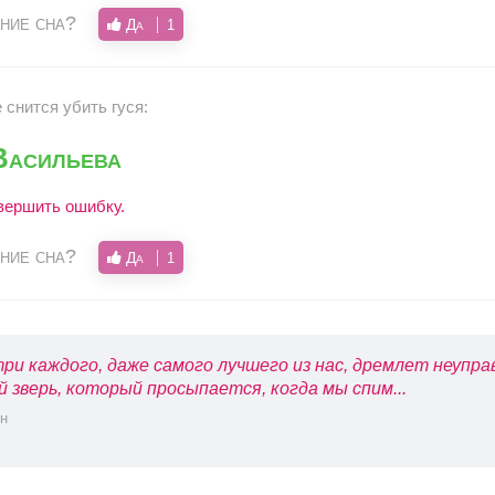
ние сна?
Да
1
 снится убить гуся:
Васильева
овершить ошибку.
ние сна?
Да
1
ри каждого, даже самого лучшего из нас, дремлет неупр
й зверь, который просыпается, когда мы спим...
н