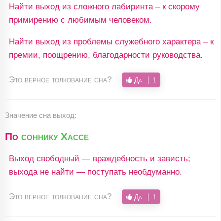
Найти выход из сложного лабиринта – к скорому
примирению с любимым человеком.
Найти выход из проблемы служебного характера – к
премии, поощрению, благодарности руководства.
Это верное толкование сна?
Да
1
Значение сна выход:
По
соннику Хассе
Выход свободный — враждебность и зависть;
выхода не найти — поступать необдуманно.
Это верное толкование сна?
Да
1