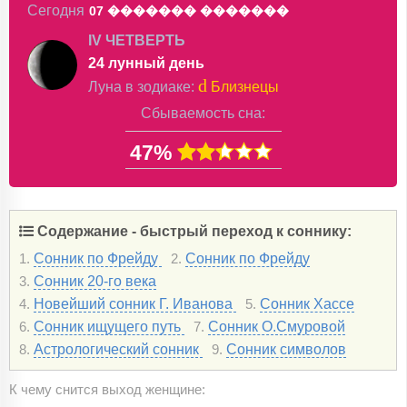
Сегодня
07 �������
�������
IV ЧЕТВЕРТЬ
24 лунный день
d
Луна в
зодиаке
:
Близнецы
Сбываемость сна:
47%
Содержание - быстрый переход к соннику:
Сонник по Фрейду
Сонник по Фрейду
1.
2.
Сонник 20-го века
3.
Новейший сонник Г. Иванова
Сонник Хассе
4.
5.
Сонник ищущего путь
Сонник О.Смуровой
6.
7.
Астрологический сонник
Сонник символов
8.
9.
К чему снится выход женщине: