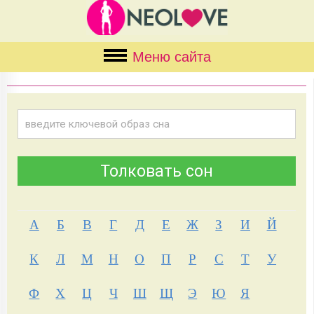
Меню сайта
А
Б
В
Г
Д
Е
Ж
З
И
Й
К
Л
М
Н
О
П
Р
С
Т
У
Ф
Х
Ц
Ч
Ш
Щ
Э
Ю
Я