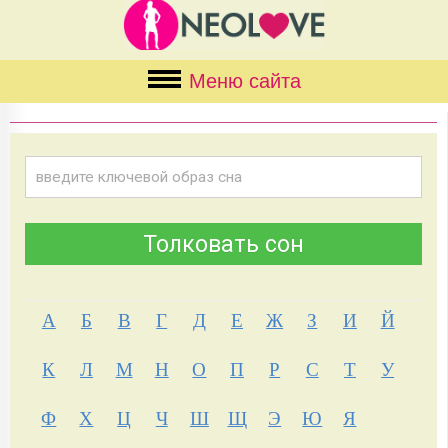
Меню сайта
А
Б
В
Г
Д
Е
Ж
З
И
Й
К
Л
М
Н
О
П
Р
С
Т
У
Ф
Х
Ц
Ч
Ш
Щ
Э
Ю
Я