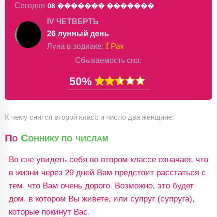
Сегодня
08 �������
�������
IV ЧЕТВЕРТЬ
26 лунный день
f
Луна в
зодиаке
:
Рак
Сбываемость сна:
50%
К чему снится второй класс и число два женщине:
По
Соннику по числам
Во сне увидеть себя во втором классе означает, что
в жизни через 29 дней Вам предстоит расстаться с
тем, что Вам очень дорого. Возможно, это будет
дом, в котором Вы живете, или супруг (супруга),
которые покинут Вас.