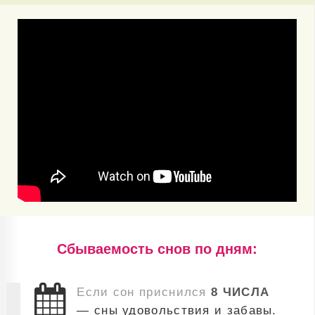
Cбываемость снов по дням:
Если сон приснился
8 ЧИСЛА
— сны удовольствия и забавы.