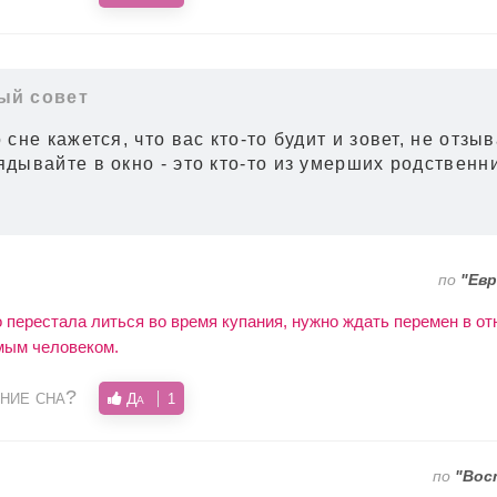
ый совет
 сне кажется, что вас кто-то будит и зовет, не отзы
ядывайте в окно - это кто-то из умерших родственн
по
"Евр
 перестала литься во время купания, нужно ждать перемен в от
мым человеком.
ние сна?
Да
1
по
"Вос