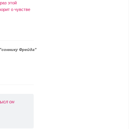
раз этой
орит о чувстве
"соннику Фрейда"
ысл он