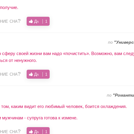
получие.
ние сна?
Да
1
по
"Универс
то сферу своей жизни вам надо «почистить». Возможно, вам след
ься от ненужного.
ние сна?
Да
1
по
"Романти
 том, каким видит его любимый человек, боится охлаждения.
мужчинам - супруга готова к измене.
ние сна?
Да
1