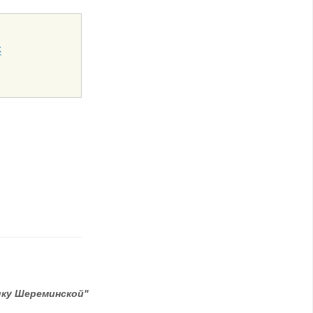
к
ику Шереминской"