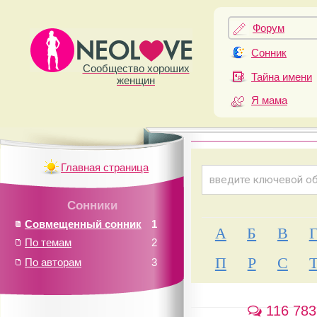
Форум
Сонник
Сообщество хороших
Тайна имени
женщин
Я мама
Главная страница
Сонники
Совмещенный сонник
1
А
Б
В
По темам
2
П
Р
С
По авторам
3
116 783