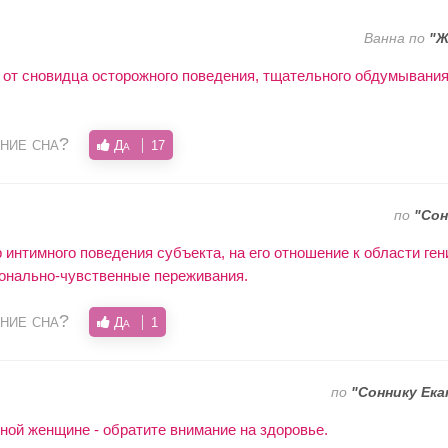
Ванна по
"Ж
 от сновидца осторожного поведения, тщательного обдумывания
ние сна?
Да
17
по
"Cон
 интимного поведения субъекта, на его отношение к области ген
онально-чувственные переживания.
ние сна?
Да
1
по
"Соннику Ек
ной женщине - обратите внимание на здоровье.