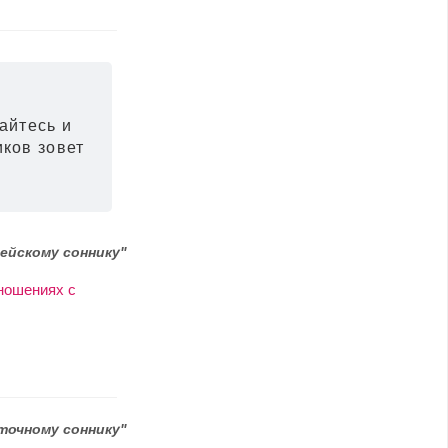
вайтесь и
иков зовет
ейскому соннику"
ношениях с
точному соннику"