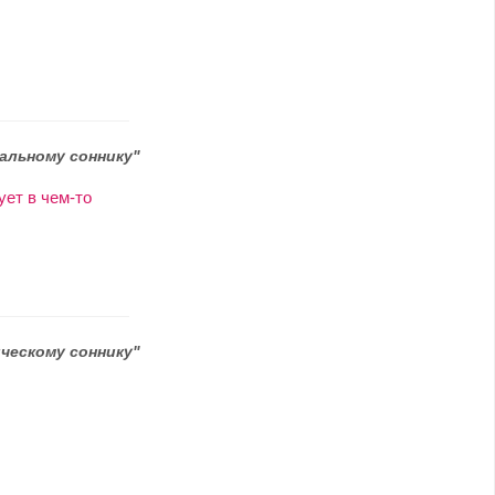
альному соннику"
ует в чем-то
ческому соннику"