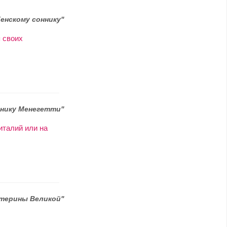
енскому соннику"
 своих
нику Менегетти"
италий или на
атерины Великой"