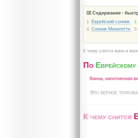
Содержание - быстр
Еврейский сонник
1.
1.
Cонник Менегетти
4.
5.
К чему снится вино в ва
По
Еврейскому
Ванна, наполненная ви
Это верное толкова
К чему снится