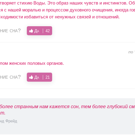
творяет стихию Воды. Это образ наших чувств и инстинктов. Об
я с нашей моралью и процессом духовного очищения, иногда гов
бходимости избавиться от ненужных связей и отношений.
ние сна?
Да
42
по
лом женских половых органов.
ние сна?
Да
21
более странным нам кажется сон, тем более глубокий см
т.
нд Фрейд