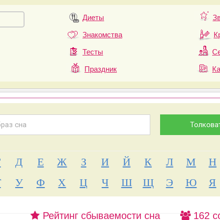
Диеты
З
Знакомства
К
Тесты
Се
Праздник
К
Г
Д
Е
Ж
З
И
Й
К
Л
М
Н
Т
У
Ф
Х
Ц
Ч
Ш
Щ
Э
Ю
Я
Рейтинг сбываемости сна
162 с