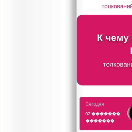
толковани
К чему
толкован
Сегодня
07 �������
�������