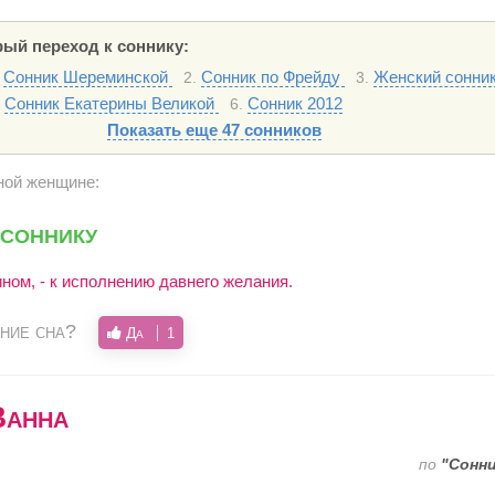
ый переход к соннику:
Сонник Шереминской
Сонник по Фрейду
Женский сонни
2.
3.
Сонник Екатерины Великой
Сонник 2012
6.
Показать еще 47 сонников
нной женщине:
 соннику
ном, - к исполнению давнего желания.
ние сна?
Да
1
Ванна
по
"Сонн