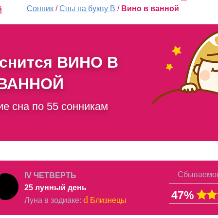
Сонник
/
Сны на букву В
/
Вино в ванной
й
 снится
ВИНО В
ВАННОЙ
ие сна по 55 сонникам
Сбываемос
IV ЧЕТВЕРТЬ
25 лунный день
47%
d
Луна в
зодиаке
:
Близнецы