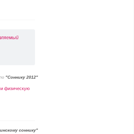
авляемый
по
"Соннику 2012"
ли физическую
инскому соннику"