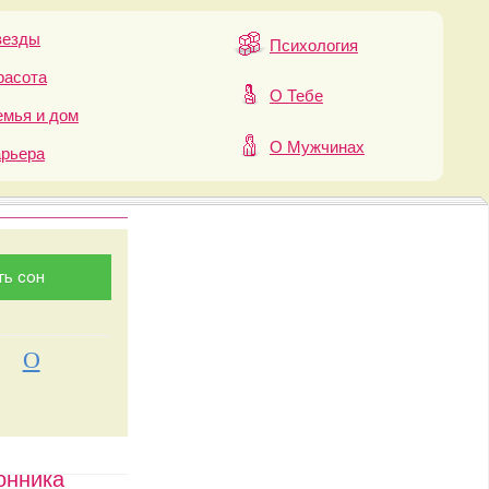
везды
Психология
расота
О Тебе
мья и дом
О Мужчинах
арьера
О
онника