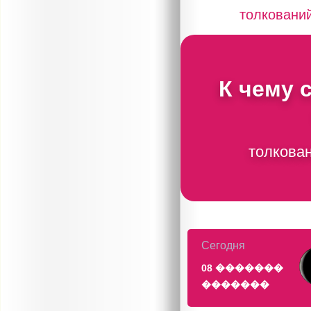
толковани
К чему 
толкован
Сегодня
08 �������
�������