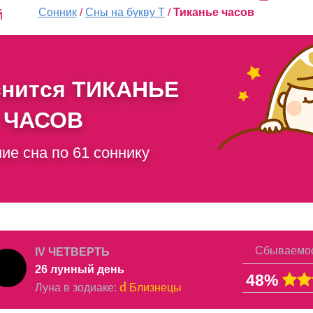
Сонник
/
Сны на букву Т
/
Тиканье часов
й
снится
ТИКАНЬЕ
ЧАСОВ
ие сна по 61 соннику
Сбываемос
IV ЧЕТВЕРТЬ
26 лунный день
48%
d
Луна в
зодиаке
:
Близнецы