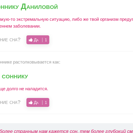
оннику Даниловой
акую-то экстремальную ситуацию, либо же твой организм преду
еннем заболевании.
ние сна?
Да
1
оннике растолковывается как:
 соннику
еще долго не наладится.
ние сна?
Да
1
более странным нам кажется сон, тем более глубокий см