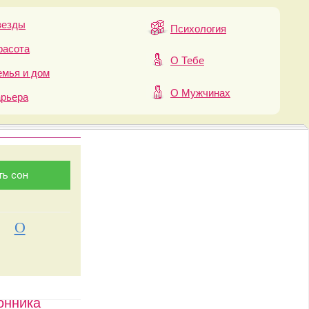
везды
Психология
расота
О Тебе
мья и дом
О Мужчинах
арьера
О
онника