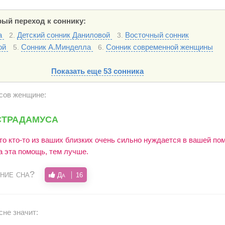
ый переход к соннику:
а
Детский сонник Даниловой
Восточный сонник
2.
3.
ой
Сонник А.Минделла
Сонник современной женщины
5.
6.
Показать еще 53 сонника
асов женщине:
страдамуса
то кто-то из ваших близких очень сильно нуждается в вашей по
а эта помощь, тем лучше.
ние сна?
Да
16
сне значит: