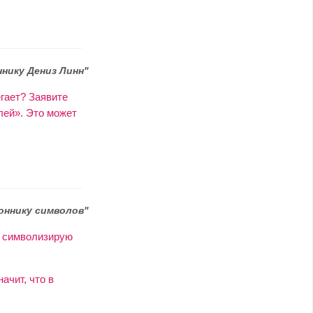
ннику Дениз Линн"
егает? Заявите
лей». Это может
оннику символов"
ы символизирую
ачит, что в