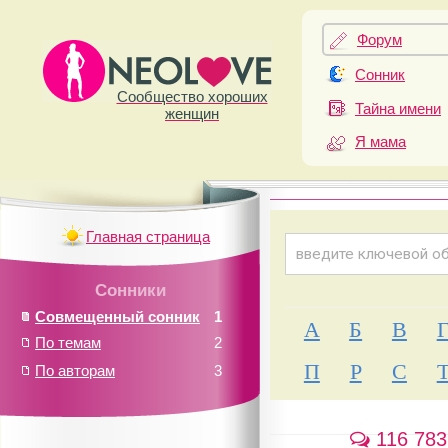
Форум
Сонник
Сообщество хороших
Тайна имени
женщин
Я мама
Главная страница
Сонники
Совмещенный сонник
1
А
Б
В
По темам
2
П
Р
С
По авторам
3
116 783