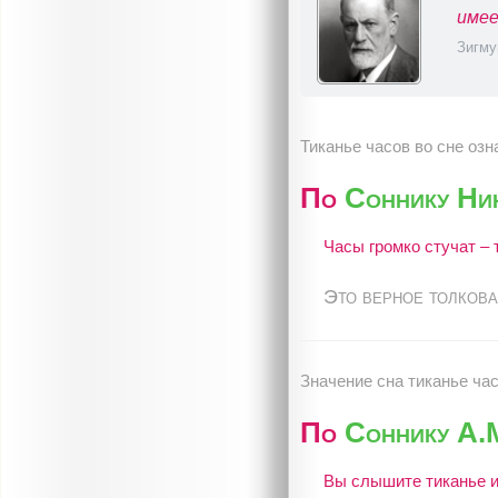
имее
Зигму
Тиканье часов во сне озн
По
Соннику Ни
Часы громко стучат – 
Это верное толкова
Значение сна тиканье час
По
Соннику А.
Вы слышите тиканье ил