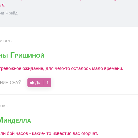
т.
нд Фрейд
ачает:
ны Гришиной
тревожное ожидание, для чего-то осталось мало времени.
ние сна?
Да
1
ов :
Минделла
и бой часов - какие- то известия вас огорчат.