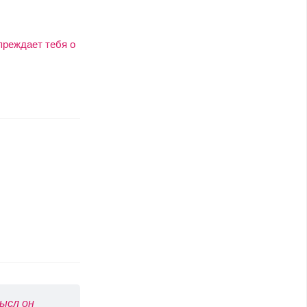
преждает тебя о
ысл он