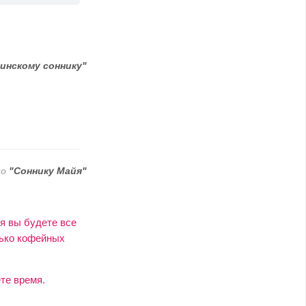
инскому соннику"
по
"Соннику Майя"
я вы будете все
лько кофейных
те время.