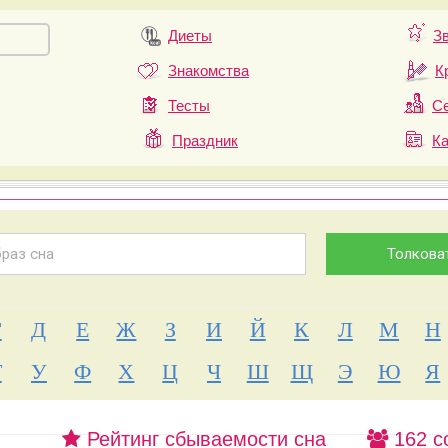
Диеты
З
Знакомства
К
Тесты
Се
Праздник
К
Г
Д
Е
Ж
З
И
Й
К
Л
М
Н
Т
У
Ф
Х
Ц
Ч
Ш
Щ
Э
Ю
Я
Рейтинг сбываемости сна
162 с