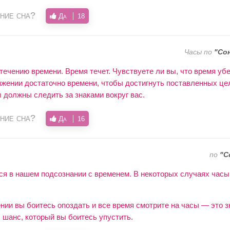
ние сна?
Да
18
Часы по
"Со
 течению времени. Время течет. Чувствуете ли вы, что время уб
яжении достаточно времени, чтобы достигнуть поставленных це
ы должны следить за знаками вокруг вас.
ние сна?
Да
16
по
"С
ся в нашем подсознании с временем. В некоторых случаях час
ии вы боитесь опоздать и все время смотрите на часы — это зн
 шанс, который вы боитесь упустить.