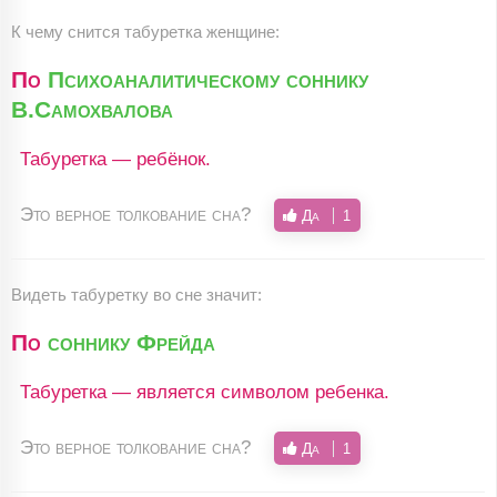
К чему снится табуретка женщине:
По
Психоаналитическому соннику
В.Самохвалова
Табуретка — ребёнок.
Это верное толкование сна?
Да
1
Видеть табуретку во сне значит:
По
соннику Фрейда
Табуретка — является символом ребенка.
Это верное толкование сна?
Да
1