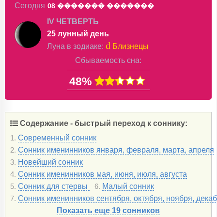
Сегодня
08 �������
�������
IV ЧЕТВЕРТЬ
25 лунный день
d
Луна в
зодиаке
:
Близнецы
Сбываемость сна:
48%
Содержание - быстрый переход к соннику:
Современный сонник
1.
Сонник именинников января, февраля, марта, апреля
2.
Новейший сонник
3.
Сонник именинников мая, июня, июля, августа
4.
Сонник для стервы
Малый сонник
5.
6.
Сонник именинников сентября, октября, ноября, дека
7.
Показать еще 19 сонников