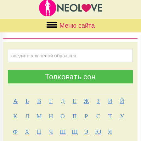
Меню сайта
А
Б
В
Г
Д
Е
Ж
З
И
Й
К
Л
М
Н
О
П
Р
С
Т
У
Ф
Х
Ц
Ч
Ш
Щ
Э
Ю
Я