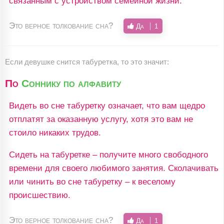
связанным с устройством семейной жизни.
Это верное толкование сна?
Да
1
Если девушке снится табуретка, то это значит:
По
Соннику по алфавиту
Видеть во сне табуретку означает, что вам щедро
отплатят за оказанную услугу, хотя это вам не
стоило никаких трудов.
Сидеть на табуретке – получите много свободного
времени для своего любимого занятия. Сколачивать
или чинить во сне табуретку – к веселому
происшествию.
Это верное толкование сна?
Да
1