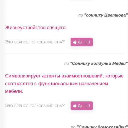
по
"соннику Цветкова"
Жизнеустройство спящего.
Это верное толкование сна?
Да
1
по
"Соннику колдуньи Медеи"
Символизирует аспекты взаимоотношений, которые
соотносятся с функциональным назначением
мебели.
Это верное толкование сна?
Да
1
по
"Соннику домохозяйки"