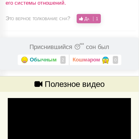
его системы отношений.
Это верное толкование сна?
Да
1
Приснившийся 😴 сон был
Обычным
Кошмаром
2
0
Полезное видео