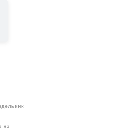
едельник
а на