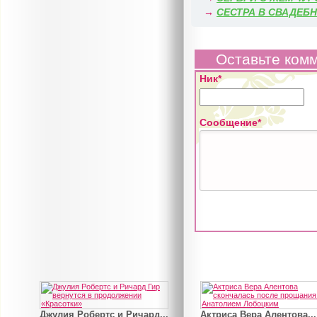
→
СЕСТРА В СВАДЕБ
Оставьте ком
Ник*
Сообщение*
Джулия Робертс и Ричард...
Актриса Вера Алентова...