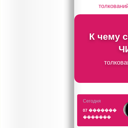
толковани
К чему 
Ч
толкова
Сегодня
07 �������
�������