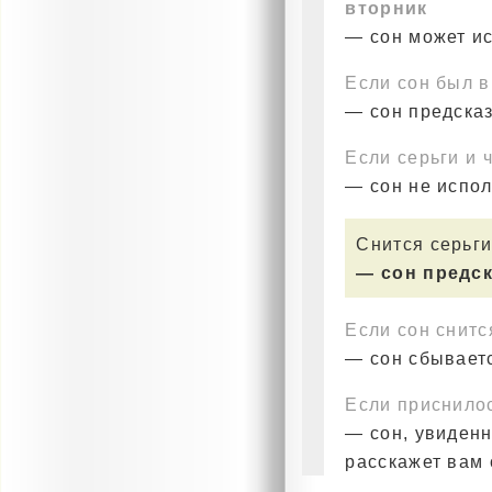
вторник
— сон может и
Если сон был 
— сон предска
Если серьги и 
— сон не испо
Снится серьги
— сон предс
Если сон снитс
— сон сбываетс
Если приснило
— сон, увиденн
расскажет вам 