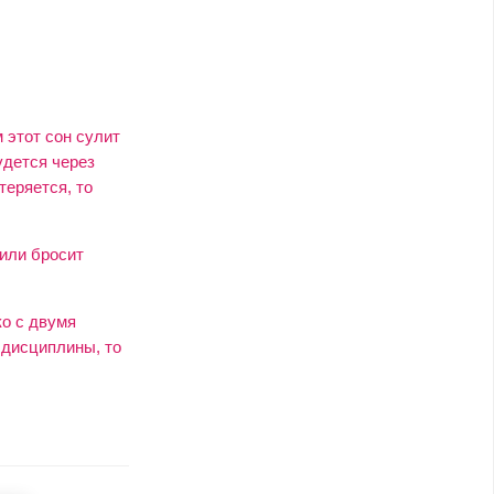
 этот сон сулит
удется через
теряется, то
 или бросит
ко с двумя
 дисциплины, то