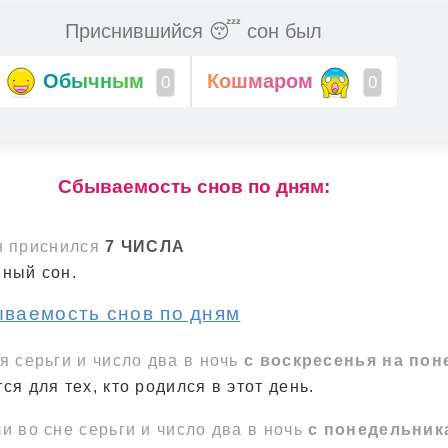
Приснившийся 😴 сон был
Обычным
Кошмаром
0
0
Cбываемость снов по дням:
н приснился
7 ЧИСЛА
ный сон.
ываемость снов по дням
я серьги и число два в ночь
с воскресенья на пон
ся для тех, кто родился в этот день.
и во сне серьги и число два в ночь
с понедельник