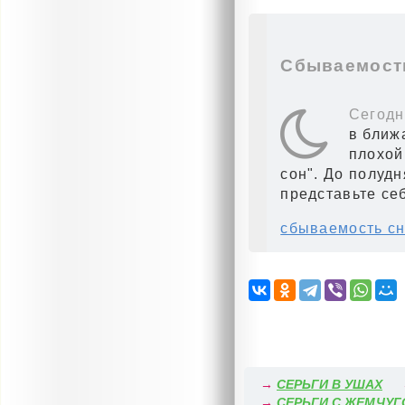
Сбываемость
Сегодн
в ближ
плохой 
сон". До полудн
представьте себ
сбываемость сн
→
СЕРЬГИ В УШАХ
→
СЕРЬГИ С ЖЕМЧУ