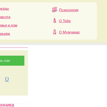
везды
Психология
расота
О Тебе
мья и дом
О Мужчинах
арьера
О
онника