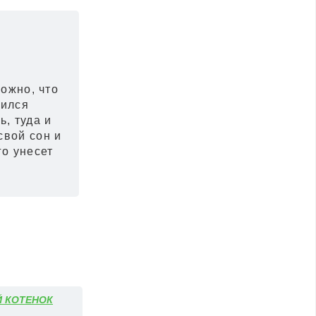
ожно, что
нился
ь, туда и
свой сон и
го унесет
 КОТЕНОК