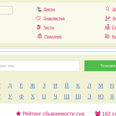
Диеты
З
Знакомства
К
Тесты
Се
Праздник
К
Г
Д
Е
Ж
З
И
Й
К
Л
М
Н
Т
У
Ф
Х
Ц
Ч
Ш
Щ
Э
Ю
Я
Рейтинг сбываемости сна
162 с