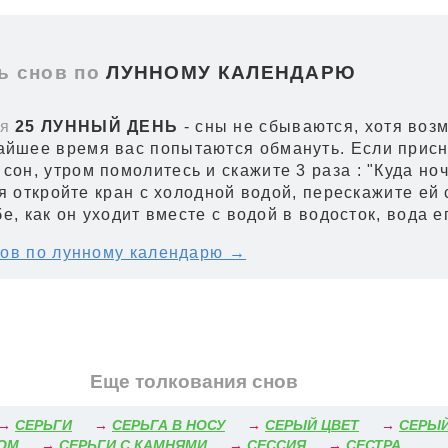
 снов по
ЛУННОМУ КАЛЕНДАРЮ
я
25 ЛУННЫЙ ДЕНЬ
- сны не сбываются, хотя возм
айшее время вас попытаются обмануть. Если прис
сон, утром помолитесь и скажите 3 раза : "Куда ноч
я откройте кран с холодной водой, перескажите ей 
е, как он уходит вместе с водой в водосток, вода е
ов по лунному календарю →
Еще толкования снов
→
СЕРЬГИ
→
СЕРЬГА В НОСУ
→
СЕРЫЙ ЦВЕТ
→
СЕРЫЙ
ГОМ
→
СЕРЬГИ С КАМНЯМИ
→
СЕССИЯ
→
СЕСТРА