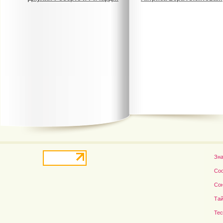
В деле о гибели Роба...
Рэдклифф и Фелтон снов
Зн
Со
Со
Тай
Те