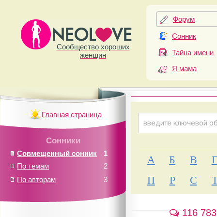
Форум
Сонник
Сообщество хороших
Тайна имени
женщин
Я мама
Главная страница
Сонники
Совмещенный сонник
1
А
Б
В
По темам
2
П
Р
С
По авторам
3
116 783