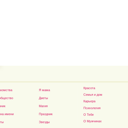
Владимир Путин сдел
Футболист Игорь Акинфеев...
а...
Красота
акомства
Я мама
Семья и дом
общество
Диеты
Карьера
нник
Магия
Психология
на имени
Праздник
О Тебе
Дэниел Рэдклифф...
О Мужчинах
сты
Звезды