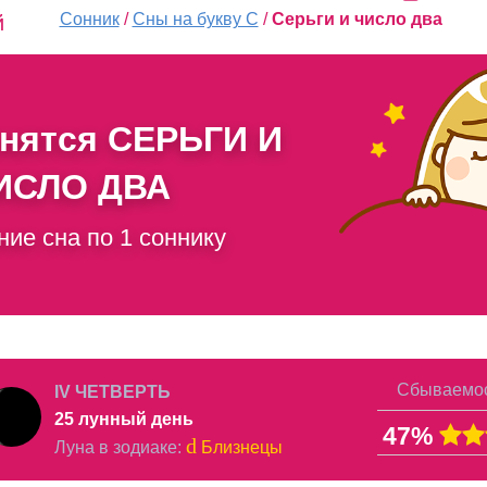
Сонник
/
Сны на букву С
/
Серьги и число два
й
снятся
СЕРЬГИ И
ИСЛО ДВА
ние сна по 1 соннику
Сбываемос
IV ЧЕТВЕРТЬ
25 лунный день
47%
d
Луна в
зодиаке
:
Близнецы