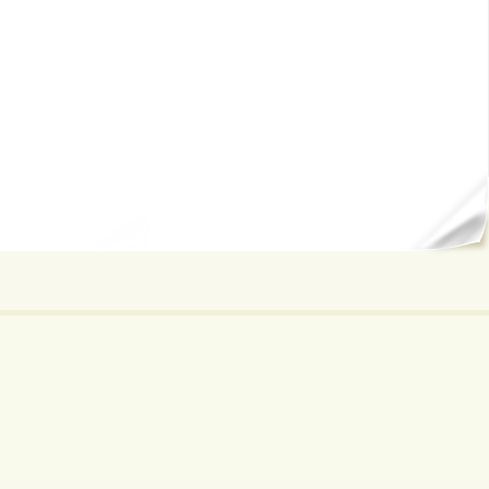
ал...