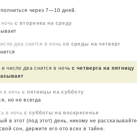
сполниться через 7—10 дней.
в ночь
с вторника на среду
зывает
число два снится в ночь
со среды на четверг
лнится
 и число два снится в ночь
с четверга на пятницу
казывает
я в ночь
с пятницы на субботу
я, но не всегда
сь в ночь
с субботы на воскресенье
ый в этот (под этот) день, никому не рассказывайте
свой сон, держите его ото всех в тайне.