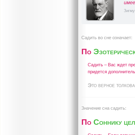
имее
Зигму
Садить во сне означает:
По
Эзотерическ
Садить – Вас ждет пр
придется дополнитель
Это верное толкова
Значение сна садить:
По
Соннику це