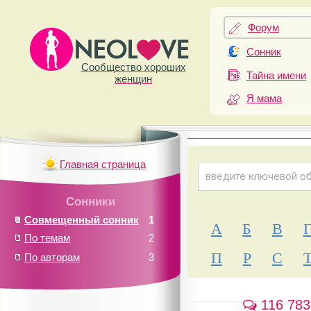
Форум
Сонник
Сообщество хороших
Тайна имени
женщин
Я мама
Главная страница
Сонники
Совмещенный сонник
1
А
Б
В
По темам
2
П
Р
С
По авторам
3
116 783