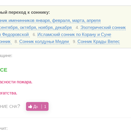
ый переход к соннику:
ник именинников января, февраля, марта, апреля
ентября, октября, ноября, декабря
Эзотерический сонник
4.
ы Федоровской
Исламский сонник по Корану и Суне
6.
сонник
Сонник колдуньи Медеи
Сонник Крады Велес
8.
9.
нщине:
се
асности пожара.
гатства.
ние сна?
Да
1
чит: