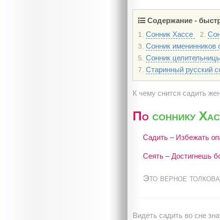
Содержание - быстр
Сонник Хассе
Сон
1.
2.
Сонник именинников с
3.
Сонник целительниц
5.
Старинный русский 
7.
К чему снится садить же
По
соннику Хас
Садить – Избежать оп
Сеять – Достигнешь бо
Это верное толкова
Видеть садить во сне зна