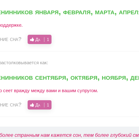
нинников января, февраля, марта, апрел
поддержке.
ние сна?
Да
1
растолковывается как:
нинников сентября, октября, ноября, де
но сеет вражду между вами и вашим супругом.
ние сна?
Да
1
более странным нам кажется сон, тем более глубокий см