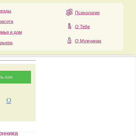
везды
Психология
расота
О Тебе
мья и дом
О Мужчинах
арьера
О
онника