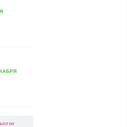
я
кабря
ысл он