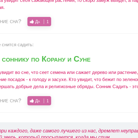
 увидит себя сажающей растения, то скоро замуж выйдет, а пар
я.
ние сна?
Да
1
 снится садить:
соннику по Корану и Суне
 увидит во сне, что сеет семена или сажает дерево или растение,
ие посадок - к голоду и засухе. Кто увидит, что бежит по зелен
ершать добрые дела и религиозные обряды. Сонник Садить - это
ние сна?
Да
1
ри каждого, даже самого лучшего из нас, дремлет неупр
й зверь, который просыпается, когда мы спим...