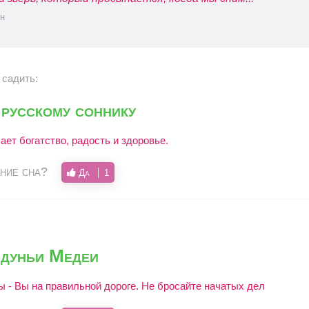
н
 садить:
русскому соннику
ет богатство, радость и здоровье.
ние сна?
Да
1
лдуньи Медеи
ы - Вы на правильной дороге. Не бросайте начатых дел