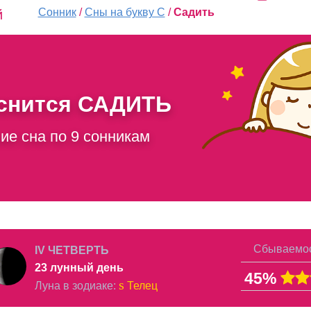
Сонник
/
Сны на букву С
/
Садить
й
 снится
САДИТЬ
ие сна по 9 сонникам
Сбываемос
IV ЧЕТВЕРТЬ
23 лунный день
45%
s
Луна в
зодиаке
:
Телец