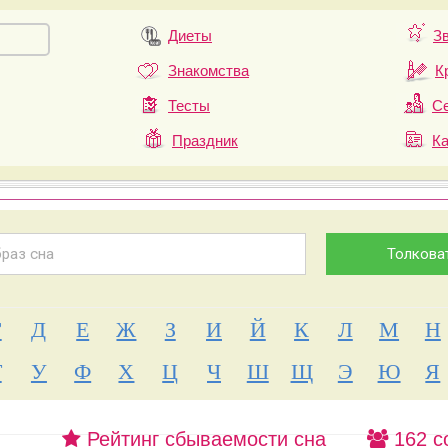
Диеты
З
Знакомства
К
Тесты
Се
Праздник
К
Г
Д
Е
Ж
З
И
Й
К
Л
М
Н
Т
У
Ф
Х
Ц
Ч
Ш
Щ
Э
Ю
Я
Рейтинг сбываемости сна
162 с