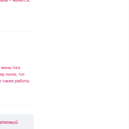
ень – женится.
 жена того
ому полю, тот
 также работа.
авляемый