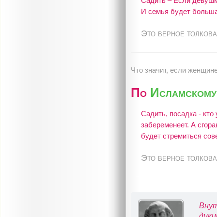
Садить – Если девушка
И семья будет больша
Это верное толкова
Что значит, если женщине
По
Исламскому 
Садить, посадка - кто
забеременеет. А сгоран
будет стремиться сов
Это верное толкова
Внут
дики