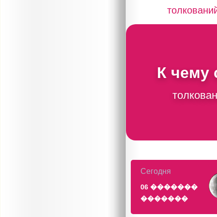
толковани
К чему
толкован
Сегодня
06 �������
�������