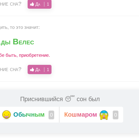
ние сна?
Да
1
ть, то это значит:
ады Велес
бе быть, приобретение.
ние сна?
Да
1
Приснившийся 😴 сон был
Обычным
Кошмаром
0
0