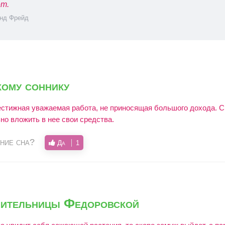
т.
нд Фрейд
ому соннику
естижная уважаемая работа, не приносящая большого дохода. Ск
но вложить в нее свои средства.
ние сна?
Да
1
лительницы Федоровской