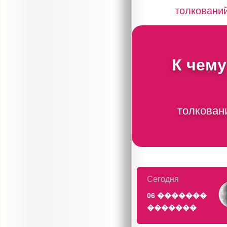
толковани
К чему
толкован
Сегодня
06 �������
�������