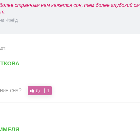
более странным нам кажется сон, тем более глубокий см
т.
нд Фрейд
ет:
ткова
ние сна?
Да
1
:
ммеля