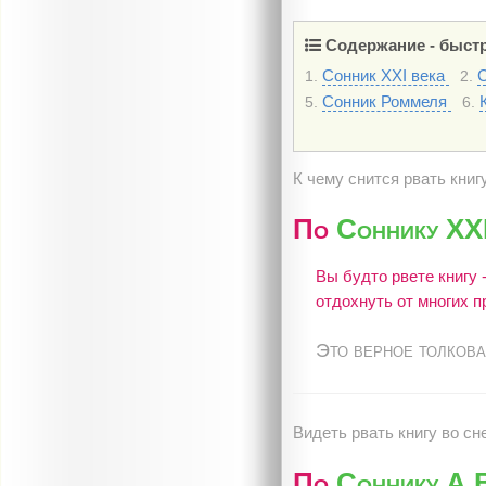
Содержание - быстр
Сонник XXI века
1.
2.
Сонник Роммеля
5.
6.
К чему снится рвать книг
По
Соннику XXI
Вы будто рвете книгу 
отдохнуть от многих п
Это верное толкова
Видеть рвать книгу во сн
По
Соннику А.