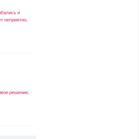
ибались и
т неприятно,
ивое решение,