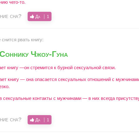
нию чего-то.
ние сна?
Да
1
 снится рвать книгу:
 Соннику Чжоу-Гуна
ет книгу —он стремится к бурной сексуальной связи.
ет книгу — она опасается сексуальных отношений с мужчинами
зко.
 в сексуальные контакты с мужчинами — в них всегда присутст
ние сна?
Да
1