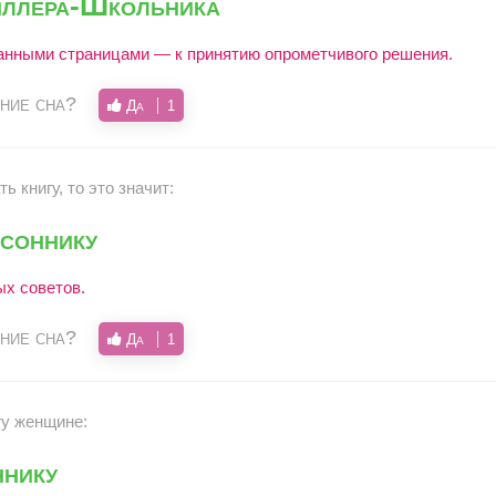
ллера-Школьника
ванными страницами — к принятию опрометчивого решения.
ние сна?
Да
1
ь книгу, то это значит:
 соннику
ых советов.
ние сна?
Да
1
гу женщине:
ннику