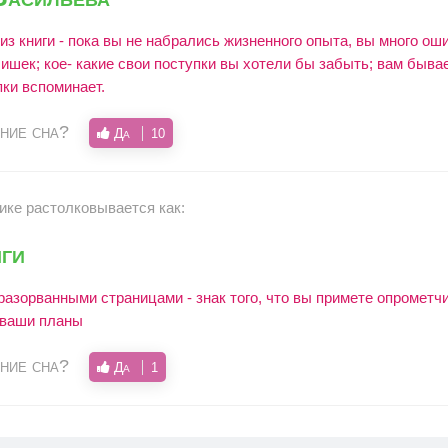
з книги - пока вы не набрались жизненного опыта, вы много ош
шек; кое- какие свои поступки вы хотели бы забыть; вам бывае
пки вспоминает.
ние сна?
Да
10
нике растолковывается как:
ги
 разорванными страницами - знак того, что вы примете опрометч
 ваши планы
ние сна?
Да
1