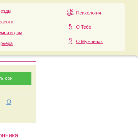
везды
Психология
расота
О Тебе
мья и дом
О Мужчинах
арьера
О
онника