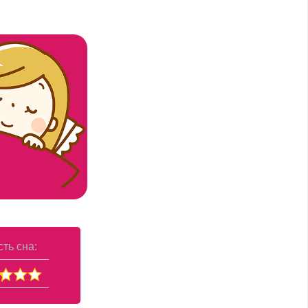
ть сна: