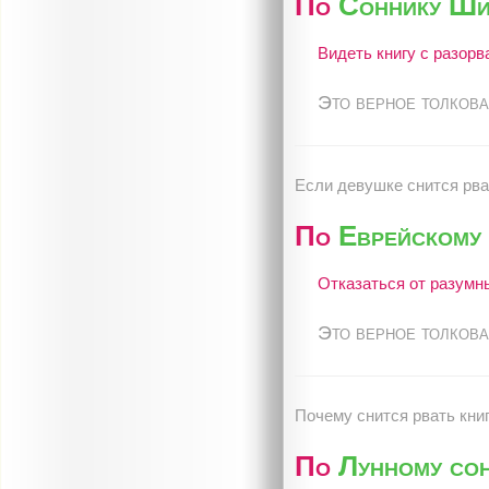
По
Соннику Ши
Видеть книгу с разор
Это верное толкова
Если девушке снится рват
По
Еврейскому
Отказаться от разумн
Это верное толкова
Почему снится рвать кни
По
Лунному со