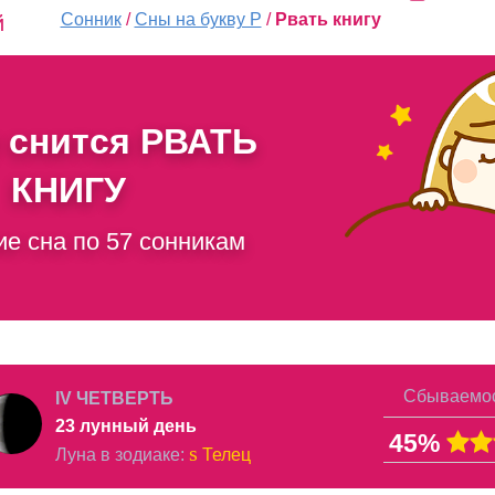
Сонник
/
Сны на букву Р
/
Рвать книгу
й
 снится
РВАТЬ
КНИГУ
ие сна по 57 сонникам
Сбываемос
IV ЧЕТВЕРТЬ
23 лунный день
45%
s
Луна в
зодиаке
:
Телец