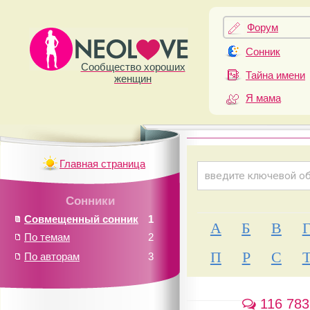
Форум
Сонник
Сообщество хороших
Тайна имени
женщин
Я мама
Главная страница
Сонники
Совмещенный сонник
1
А
Б
В
По темам
2
П
Р
С
По авторам
3
116 783