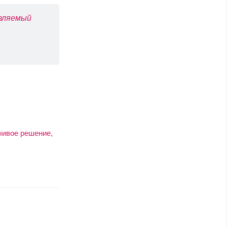
авляемый
чивое решение,