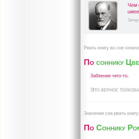
Чем 
имее
Зигму
Рвать книгу во сне означа
По
соннику Цве
Забвение чего-то.
Это верное толкова
Значение сна рвать книгу
По
Соннику Ро