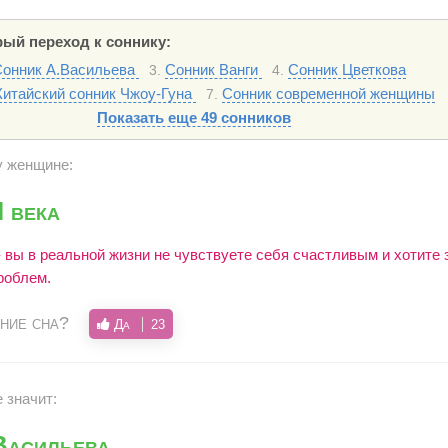
ый переход к соннику:
Сонник А.Васильева
Сонник Ванги
Сонник Цветкова
3.
4.
Китайский сонник Чжоу-Гуна
Сонник современной женщины
7.
Показать еще 49 сонников
у женщине:
 века
- вы в реальной жизни не чувствуете себя счастливым и хотите 
роблем.
ние сна?
Да
23
е значит:
Васильева