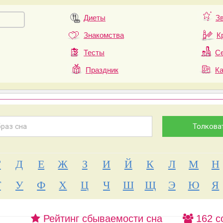
Диеты
З
Знакомства
К
Тесты
Се
Праздник
К
Г
Д
Е
Ж
З
И
Й
К
Л
М
Н
Т
У
Ф
Х
Ц
Ч
Ш
Щ
Э
Ю
Я
Рейтинг сбываемости сна
162 с