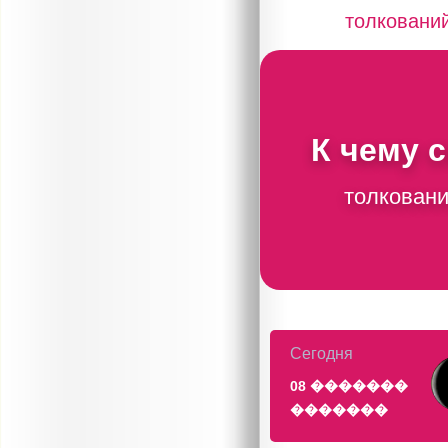
толковани
К чему 
толковани
Сегодня
08 �������
�������