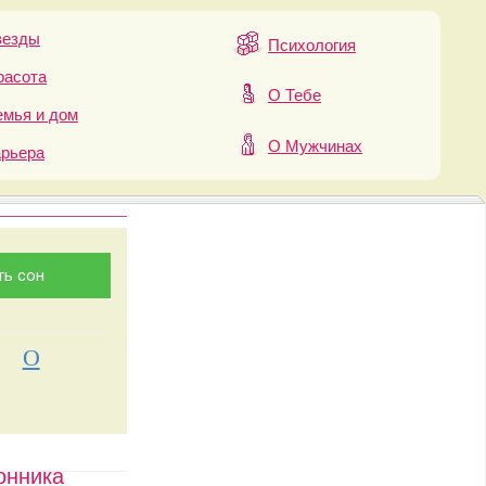
везды
Психология
расота
О Тебе
мья и дом
О Мужчинах
арьера
О
онника