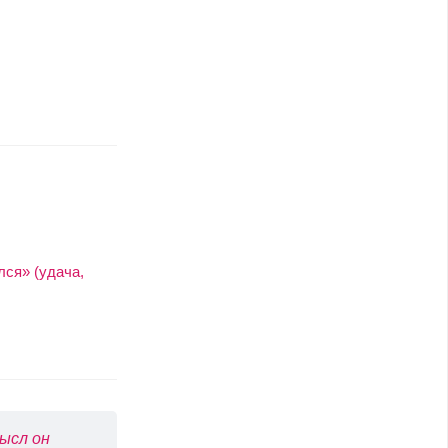
лся» (удача,
ысл он