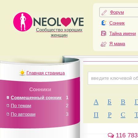
Форум
Сонник
Сообщество хороших
Тайна имени
женщин
Я мама
Главная страница
Сонники
Совмещенный сонник
1
А
Б
В
По темам
2
П
Р
С
По авторам
3
116 783