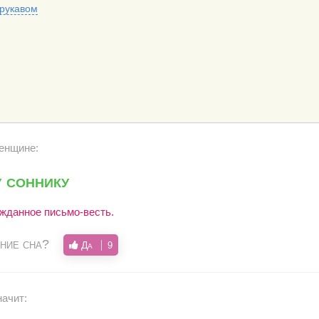
 рукавом
енщине:
 соннику
ожданное письмо-весть.
ние сна?
Да
9
начит: