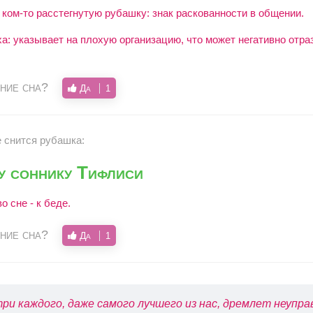
 ком-то расстегнутую рубашку: знак раскованности в общении.
а: указывает на плохую организацию, что может негативно отра
ние сна?
Да
1
е снится рубашка:
у соннику Тифлиси
о сне - к беде.
ние сна?
Да
1
ри каждого, даже самого лучшего из нас, дремлет неупр