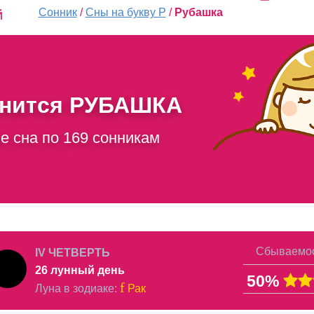
Сонник
/
Сны на букву Р
/
Рубашка
й
снится
РУБАШКА
е сна по 169 сонникам
Сбываемос
IV ЧЕТВЕРТЬ
26 лунный день
50%
f
Луна в
зодиаке
:
Рак