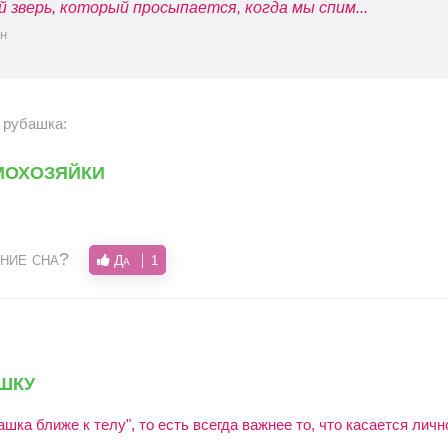
й зверь, который просыпается, когда мы спим...
н
 рубашка:
мохозяйки
ние сна?
Да
1
шку
ашка ближе к телу", то есть всегда важнее то, что касается личн