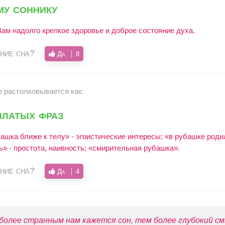
му соннику
ам надолго крепкое здоровье и доброе состояние духа.
ние сна?
Да
8
е растолковывается как:
ылатых фраз
шка ближе к телу» - эгоистические интересы; «в рубашке роди
ь» - простота, наивность; «смирительная рубашка».
ние сна?
Да
4
более странным нам кажется сон, тем более глубокий см