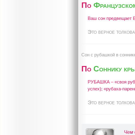
По
Французско
Ваш сон предвещает В
Это верное толкова
Сон c рубашкой в сонник
По
Соннику кр
РУБАШКА – «своя руба
успех); «рубаха-парен
Это верное толкова
Чем 