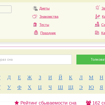
Диеты
З
Знакомства
К
Тесты
Се
Праздник
К
Г
Д
Е
Ж
З
И
Й
К
Л
М
Н
Т
У
Ф
Х
Ц
Ч
Ш
Щ
Э
Ю
Я
Рейтинг сбываемости сна
162 с