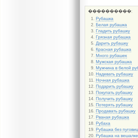
Рубашка
Белая рубашка
Гладить рубашку
Грязная рубашка
Дарить рубашку
Красная рубашка
Много рубашек
Мужская рубашка
Мужчина в белой ру
Надевать рубашку
Ночная рубашка
Подарить рубашку
Покупать рубашку
Получить рубашку
Потерять рубашку
Продавать рубашку
Рваная рубашка
Рубаха
Рубашка без пугови
Рубашка на вешалк