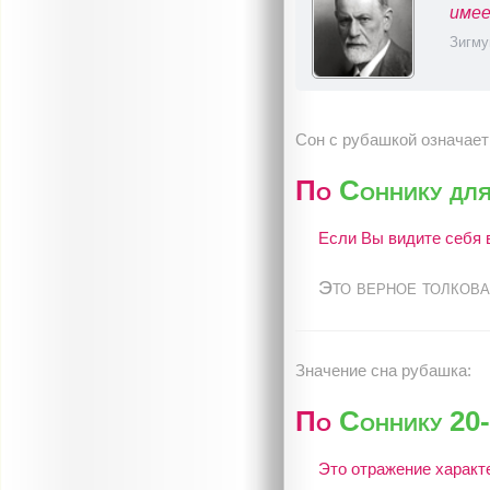
имее
Зигму
Сон с рубашкой означает
По
Соннику дл
Если Вы видите себя в
Это верное толкова
Значение сна рубашка:
По
Соннику 20-
Это отражение характе