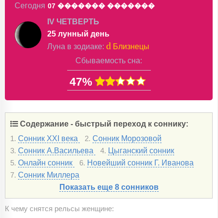
Сегодня
07 �������
�������
IV ЧЕТВЕРТЬ
25 лунный день
d
Луна в
зодиаке
:
Близнецы
Сбываемость сна:
47%
Содержание - быстрый переход к соннику:
Сонник XXI века
Сонник Морозовой
1.
2.
Сонник А.Васильева
Цыганский сонник
3.
4.
Онлайн сонник
Новейший сонник Г. Иванова
5.
6.
Сонник Миллера
7.
Показать еще 8 сонников
К чему снятся рельсы женщине: