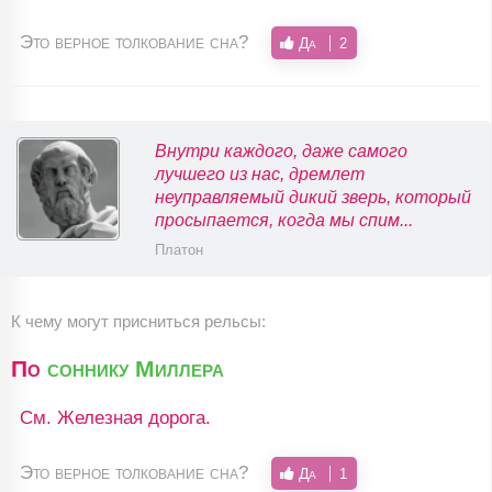
Это верное толкование сна?
Да
2
Внутри каждого, даже самого
лучшего из нас, дремлет
неуправляемый дикий зверь, который
просыпается, когда мы спим...
Платон
К чему могут присниться рельсы:
По
соннику Миллера
См. Железная дорога.
Это верное толкование сна?
Да
1