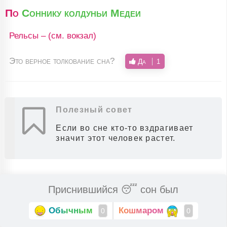
По
Соннику колдуньи Медеи
Рельсы – (см. вокзал)
Это верное толкование сна?
Да
1
Полезный совет
Если во сне кто-то вздрагивает
значит этот человек растет.
Приснившийся 😴 сон был
Обычным
Кошмаром
0
0