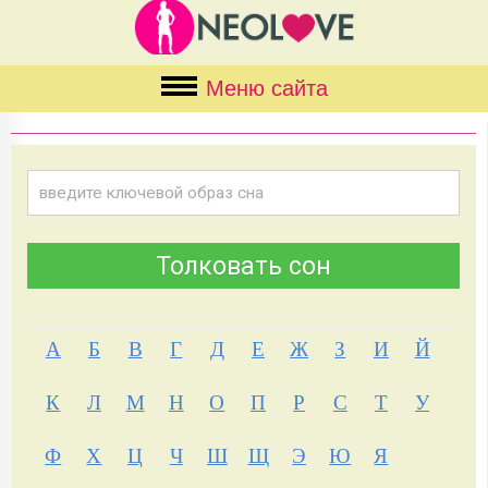
Меню сайта
А
Б
В
Г
Д
Е
Ж
З
И
Й
К
Л
М
Н
О
П
Р
С
Т
У
Ф
Х
Ц
Ч
Ш
Щ
Э
Ю
Я