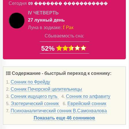
Сегодня
09 �������
�����������
IV ЧЕТВЕРТЬ
27 лунный день
f
Луна в
зодиаке
:
Рак
Сбываемость сна:
52%
Содержание - быстрый переход к соннику:
Сонник по Фрейду
1.
Сонник Печорской целительницы
2.
Сонник ищущего путь
Сонник по алфавиту
3.
4.
Эзотерический сонник
Еврейский сонник
5.
6.
Психоаналитический сонник В.Самохвалова
7.
Показать еще 46 сонников