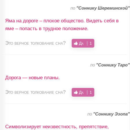
по
"Соннику Шереминской"
Яма на дороге – плохое общество. Видеть себя в
яме – попасть в трудное положение.
Это верное толкование сна?
Да
1
по
"Соннику Таро"
Дорога — новые планы.
Это верное толкование сна?
Да
1
по
"Соннику Эзопа"
Символизирует неизвестность, препятствие,