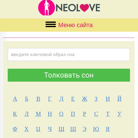
Меню сайта
А
Б
В
Г
Д
Е
Ж
З
И
Й
К
Л
М
Н
О
П
Р
С
Т
У
Ф
Х
Ц
Ч
Ш
Щ
Э
Ю
Я