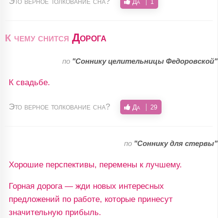
Это верное толкование сна?
Да
1
Дорога
К чему снится
по
"Соннику целительницы Федоровской"
К свадьбе.
Это верное толкование сна?
Да
29
по
"Соннику для стервы"
Хорошие перспективы, перемены к лучшему.
Горная дорога — жди новых интересных
предложений по работе, которые принесут
значительную прибыль.