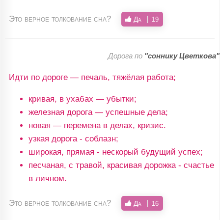
Это верное толкование сна?
Да
19
Дорога по
"соннику Цветкова"
Идти по дороге — печаль, тяжёлая работа;
кривая, в ухабах — убытки;
железная дорога — успешные дела;
новая — перемена в делах, кризис.
узкая дорога - соблазн;
широкая, прямая - нескорый будущий успех;
песчаная, с травой, красивая дорожка - счастье
в личном.
Это верное толкование сна?
Да
16