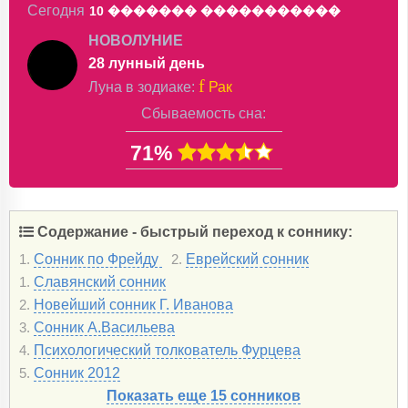
Сегодня
10 �������
�����������
НОВОЛУНИЕ
28 лунный день
f
Луна в
зодиаке
:
Рак
Сбываемость сна:
71%
Содержание - быстрый переход к соннику:
Сонник по Фрейду
Еврейский сонник
1.
2.
Славянский сонник
1.
Новейший сонник Г. Иванова
2.
Сонник А.Васильева
3.
Психологический толкователь Фурцева
4.
Сонник 2012
5.
Показать еще 15 сонников