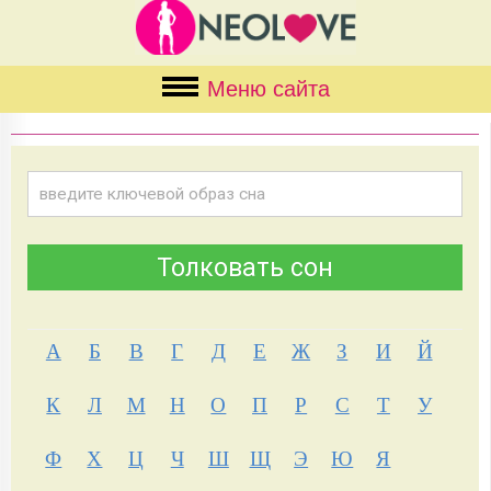
Меню сайта
А
Б
В
Г
Д
Е
Ж
З
И
Й
К
Л
М
Н
О
П
Р
С
Т
У
Ф
Х
Ц
Ч
Ш
Щ
Э
Ю
Я