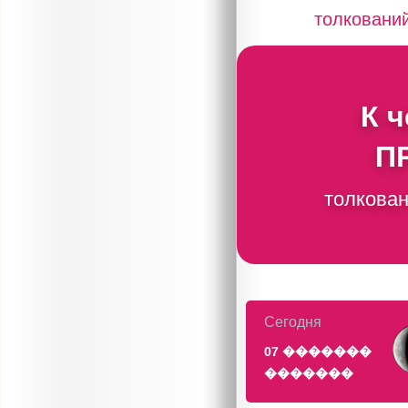
толковани
К 
П
толкован
Сегодня
07 �������
�������