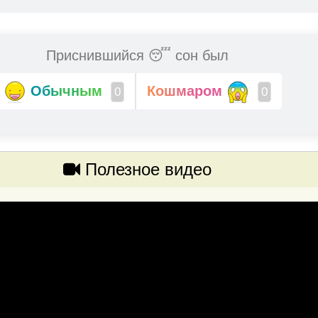
Приснившийся 😴 сон был
Обычным
Кошмаром
0
0
Полезное видео