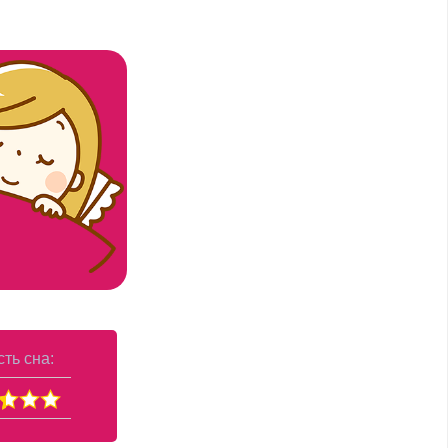
ть сна: