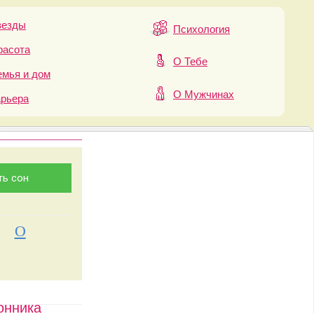
везды
Психология
расота
О Тебе
мья и дом
О Мужчинах
арьера
О
онника