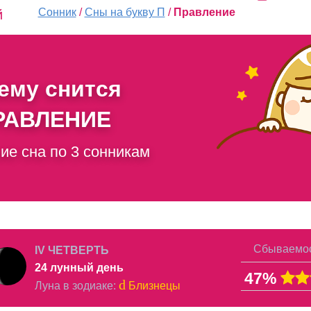
Сонник
/
Сны на букву П
/
Правление
й
чему снится
РАВЛЕНИЕ
ие сна по 3 сонникам
Сбываемос
IV ЧЕТВЕРТЬ
24 лунный день
47%
d
Луна в
зодиаке
:
Близнецы