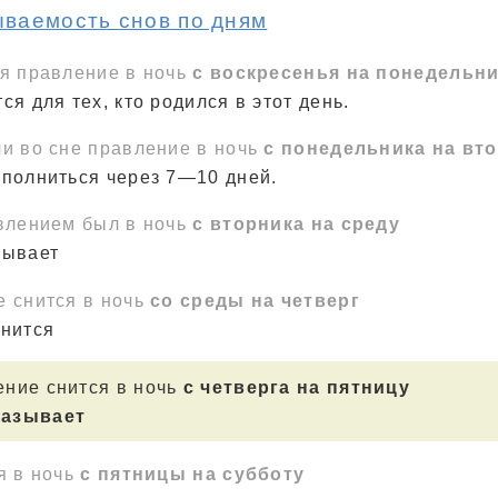
ываемость снов по дням
ся правление в ночь
с воскресенья на понедельн
ся для тех, кто родился в этот день.
и во сне правление в ночь
с понедельника на вт
сполниться через 7—10 дней.
авлением был в ночь
с вторника на среду
зывает
е снится в ночь
со среды на четверг
лнится
ение снится в ночь
с четверга на пятницу
казывает
я в ночь
с пятницы на субботу