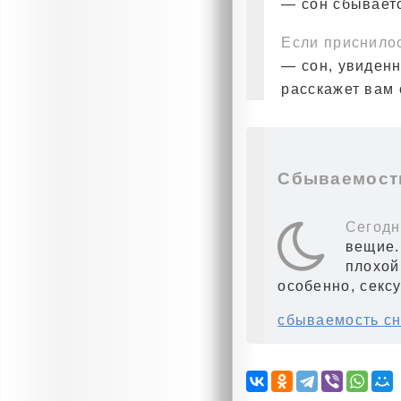
— сон сбываетс
Если приснило
— сон, увиденн
расскажет вам 
Сбываемость
Сегодн
вещие.
плохой
особенно, секс
сбываемость сн