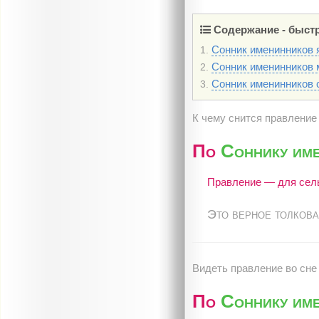
Содержание - быстр
Сонник именинников я
1.
Сонник именинников м
2.
Сонник именинников с
3.
К чему снится правление
По
Соннику име
Правление — для сель
Это верное толкова
Видеть правление во сне 
По
Соннику име