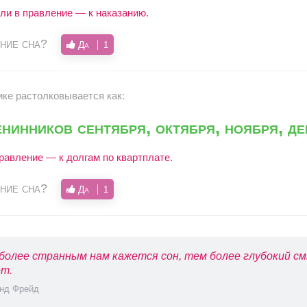
ли в правление — к наказанию.
ние сна?
Да
1
ике растолковывается как:
нинников сентября, октября, ноября, де
равление — к долгам по квартплате.
ние сна?
Да
1
более странным нам кажется сон, тем более глубокий см
т.
нд Фрейд