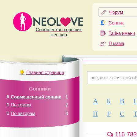
Форум
Сонник
Сообщество хороших
Тайна имени
женщин
Я мама
Главная страница
Сонники
Совмещенный сонник
1
А
Б
В
По темам
2
П
Р
С
По авторам
3
116 783