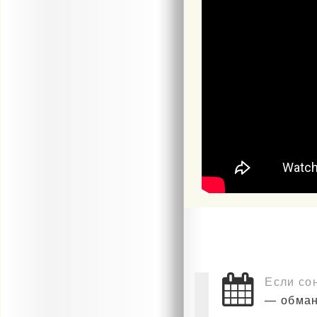
Если со
— обман