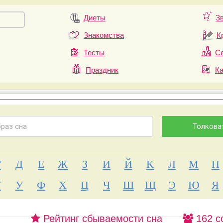
Диеты
З
Знакомства
К
Тесты
Се
Праздник
К
Г
Д
Е
Ж
З
И
Й
К
Л
М
Н
Т
У
Ф
Х
Ц
Ч
Ш
Щ
Э
Ю
Я
Рейтинг сбываемости сна
162 с