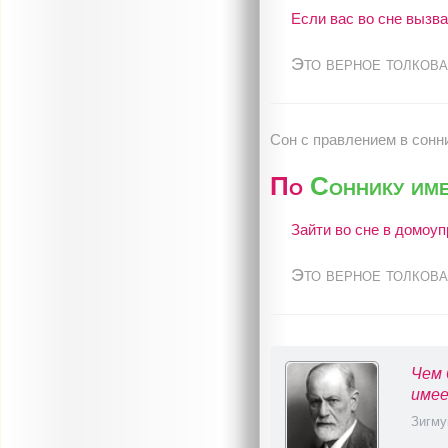
Если вас во сне вызва
Это верное толкова
Сон c правлением в сонн
По
Соннику име
Зайти во сне в домоуп
Это верное толкова
Чем 
имее
Зигму