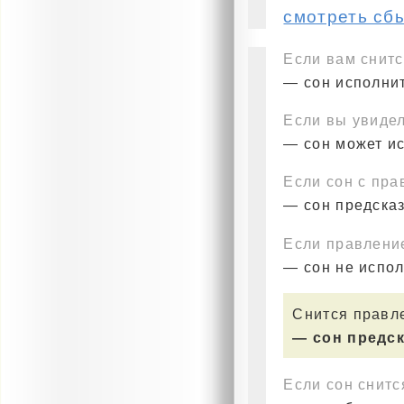
смотреть сб
Если вам снит
— сон исполнит
Если вы увидел
— сон может и
Если сон с пр
— сон предска
Если правлени
— сон не испо
Снится правл
— сон предс
Если сон снитс