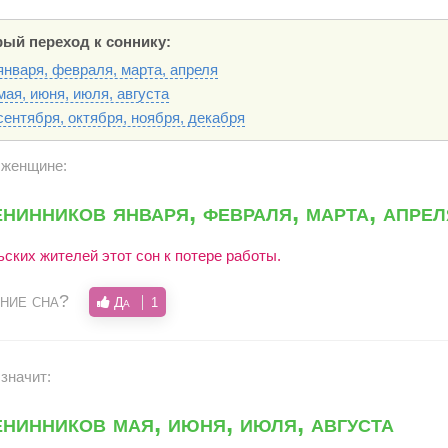
ый переход к соннику:
нваря, февраля, марта, апреля
ая, июня, июля, августа
ентября, октября, ноября, декабря
 женщине:
нинников января, февраля, марта, апрел
ских жителей этот сон к потере работы.
ние сна?
Да
1
значит:
нинников мая, июня, июля, августа