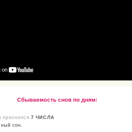
Cбываемость снов по дням:
н приснился
7 ЧИСЛА
ный сон.