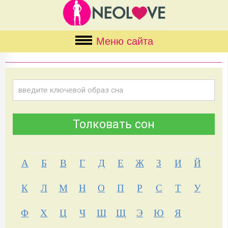
Меню сайта
А
Б
В
Г
Д
Е
Ж
З
И
Й
К
Л
М
Н
О
П
Р
С
Т
У
Ф
Х
Ц
Ч
Ш
Щ
Э
Ю
Я