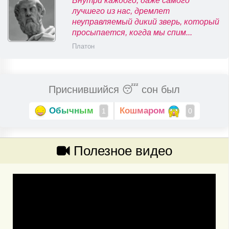
Внутри каждого, даже самого
лучшего из нас, дремлет
неуправляемый дикий зверь, который
просыпается, когда мы спим...
Платон
Приснившийся 😴 сон был
Обычным
Кошмаром
1
0
Полезное видео