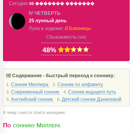
Сегодня
08 �������
�������
IV ЧЕТВЕРТЬ
25 лунный день
d
Луна в
зодиаке
:
Близнецы
Сбываемость сна:
48%
Содержание - быстрый переход к соннику:
Сонник Миллера
Сонник по алфавиту
1.
2.
Современный сонник
Сонник ищущего путь
3.
4.
Английский сонник
Детский сонник Даниловой
5.
6.
К чему снится плита женщине:
По
соннику Миллера