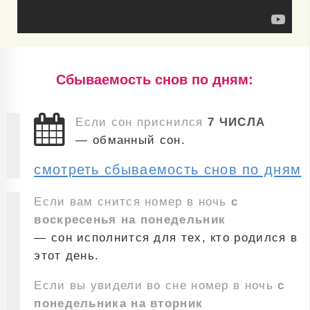
Cбываемость снов по дням:
Если сон приснился
7 ЧИСЛА
— обманный сон.
смотреть сбываемость снов по дням
Если вам снится номер в ночь
с
воскресенья на понедельник
— сон исполнится для тех, кто родился в
этот день.
Если вы увидели во сне номер в ночь
с
понедельника на вторник