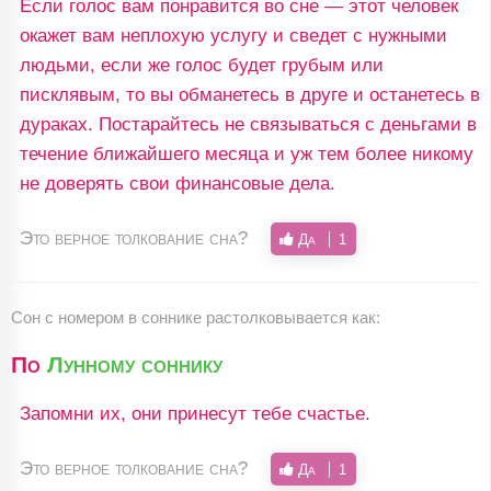
Если голос вам понравится во сне — этот человек
окажет вам неплохую услугу и сведет с нужными
людьми, если же голос будет грубым или
писклявым, то вы обманетесь в друге и останетесь в
дураках. Постарайтесь не связываться с деньгами в
течение ближайшего месяца и уж тем более никому
не доверять свои финансовые дела.
Это верное толкование сна?
Да
1
Сон c номером в соннике растолковывается как:
По
Лунному соннику
Запомни их, они принесут тебе счастье.
Это верное толкование сна?
Да
1