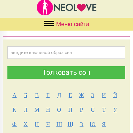
Меню сайта
А
Б
В
Г
Д
Е
Ж
З
И
Й
К
Л
М
Н
О
П
Р
С
Т
У
Ф
Х
Ц
Ч
Ш
Щ
Э
Ю
Я