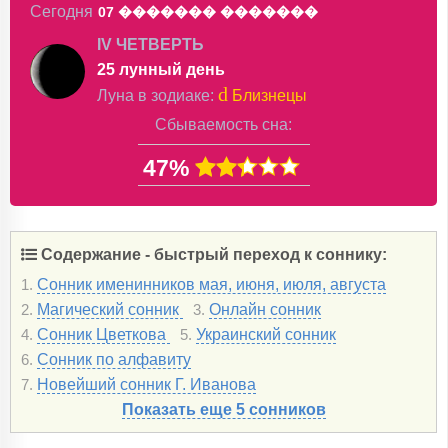
Сегодня
07 �������
�������
IV ЧЕТВЕРТЬ
25 лунный день
d
Луна в
зодиаке
:
Близнецы
Сбываемость сна:
47%
Содержание - быстрый переход к соннику:
Сонник именинников мая, июня, июля, августа
1.
Магический сонник
Онлайн сонник
2.
3.
Сонник Цветкова
Украинский сонник
4.
5.
Сонник по алфавиту
6.
Новейший сонник Г. Иванова
7.
Показать еще 5 сонников