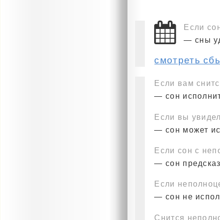
Если со
— сны у
смотреть сб
Если вам снит
— сон исполнит
Если вы увидел
— сон может и
Если сон с не
— сон предска
Если неполноц
— сон не испо
Снится неполн