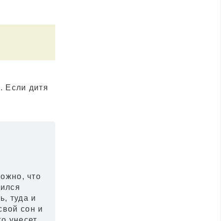
. Если дитя
ожно, что
нился
ь, туда и
свой сон и
го унесет