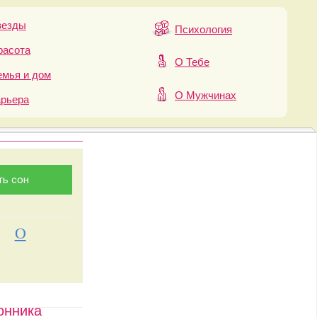
везды
Психология
расота
О Тебе
мья и дом
О Мужчинах
арьера
О
онника