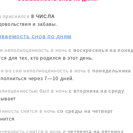
н приснился
8 ЧИСЛА
довольствия и забавы.
ываемость снов по дням
ся неполноценность в ночь
с воскресенья на поне
ся для тех, кто родился в этот день.
и во сне неполноценность в ночь
с понедельника 
сполниться через 7—10 дней.
полноценностью был в ночь
с вторника на среду
зывает
енность снится в ночь
со среды на четверг
лнится
оценность снится в ночь
с четверга на пятницу