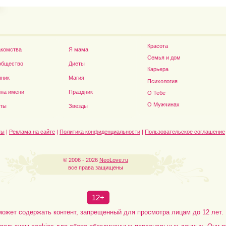
Красота
акомства
Я мама
Семья и дом
общество
Диеты
Карьера
нник
Магия
Психология
на имени
Праздник
О Тебе
Дэниел Рэдклифф...
О Мужчинах
сты
Звезды
ты
|
Реклама на сайте
|
Политика конфиденциальности
|
Пользовательское соглашение
© 2006 - 2026
NeoLove.ru
все права защищены
12+
может содержать контент, запрещенный для просмотра лицам до 12 лет.