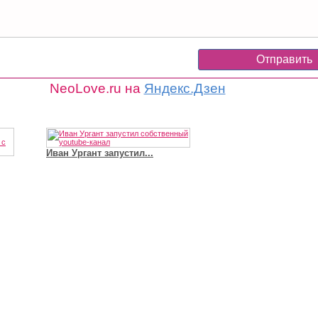
NeoLove.ru на
Яндекс.Дзен
Иван Ургант запустил...
Владимир Путин сдел
Футболист Игорь Акинфеев...
а...