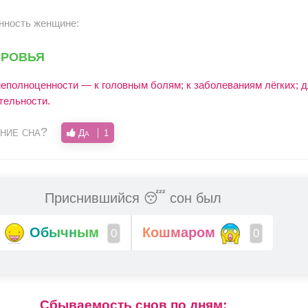
нность женщине:
оровья
еполноценности — к головным болям; к заболеваниям лёгких; 
тельности.
ние сна?
Да
1
Приснившийся 😴 сон был
Обычным
Кошмаром
0
0
Cбываемость снов по дням: