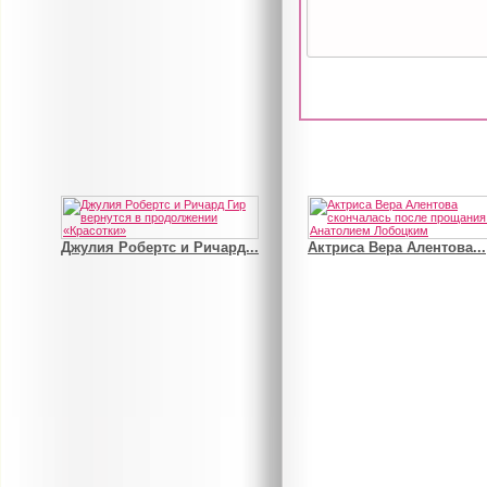
Джулия Робертс и Ричард...
Актриса Вера Алентова...
В деле о гибели Роба...
Рэдклифф и Фелтон снов