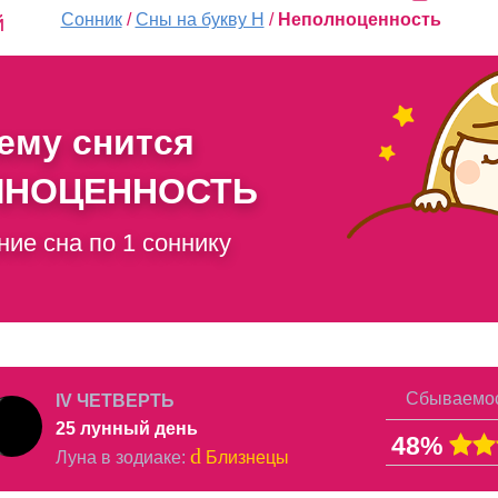
Сонник
/
Сны на букву Н
/
Неполноценность
й
чему снится
ЛНОЦЕННОСТЬ
ние сна по 1 соннику
Сбываемос
IV ЧЕТВЕРТЬ
25 лунный день
48%
d
Луна в
зодиаке
:
Близнецы