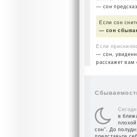
— сон предска
Если сон снит
— сон сбывае
Если приснило
— сон, увиденн
расскажет вам 
Сбываемость
Сегодн
в ближ
плохой 
сон". До полудн
представьте себ