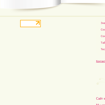
Зн
Со
Со
Тай
Те
Контак
Сайт 