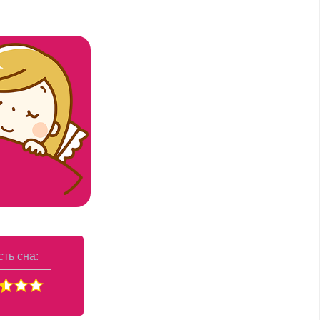
ть сна: