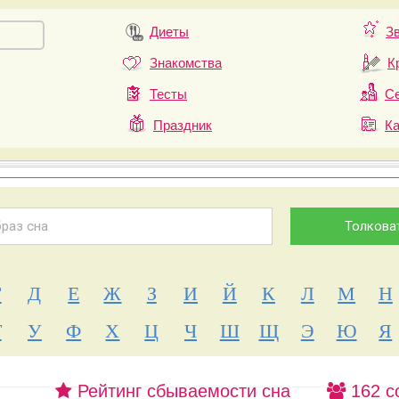
Диеты
З
Знакомства
К
Тесты
Се
Праздник
К
Г
Д
Е
Ж
З
И
Й
К
Л
М
Н
Т
У
Ф
Х
Ц
Ч
Ш
Щ
Э
Ю
Я
Рейтинг сбываемости сна
162 с