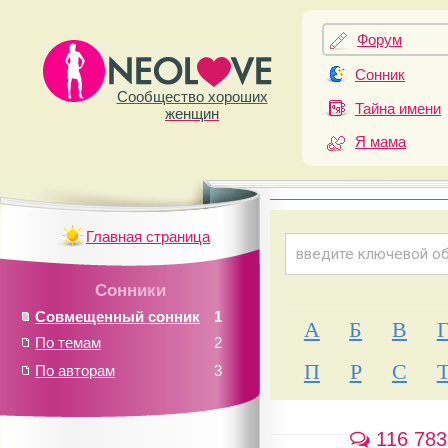
Форум
Сонник
Сообщество хороших
Тайна имени
женщин
Я мама
Главная страница
Сонники
Совмещенный сонник
1
А
Б
В
По темам
2
П
Р
С
По авторам
3
116 783