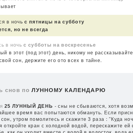
зывает
ся в ночь
с пятницы на субботу
тся, но не всегда
сь в ночь
с субботы на воскресенье
ый в этот (под этот) день, никому не рассказывайте
свой сон, держите его ото всех в тайне.
 снов по
ЛУННОМУ КАЛЕНДАРЮ
я
25 ЛУННЫЙ ДЕНЬ
- сны не сбываются, хотя возм
айшее время вас попытаются обмануть. Если прис
сон, утром помолитесь и скажите 3 раза : "Куда ноч
я откройте кран с холодной водой, перескажите ей 
е, как он уходит вместе с водой в водосток, вода е