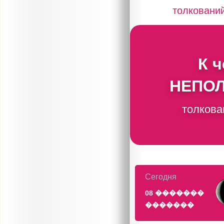
толковани
К 
НЕПО
толкова
Сегодня
08 �������
�������