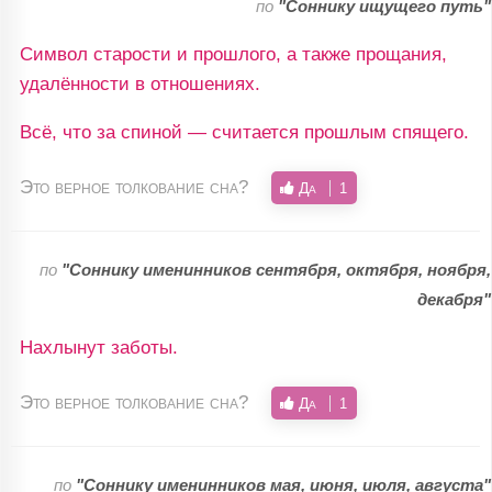
по
"Соннику ищущего путь"
Символ старости и прошлого, а также прощания,
удалённости в отношениях.
Всё, что за спиной — считается прошлым спящего.
Это верное толкование сна?
Да
1
по
"Соннику именинников сентября, октября, ноября,
декабря"
Нахлынут заботы.
Это верное толкование сна?
Да
1
по
"Соннику именинников мая, июня, июля, августа"