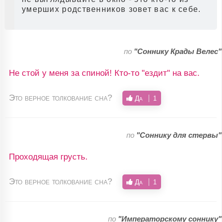
умерших родственников зовет вас к себе.
по
"Соннику Крады Велес"
Не стой у меня за спиной! Кто-то "ездит" на вас.
Это верное толкование сна?
Да
1
по
"Соннику для стервы"
Проходящая грусть.
Это верное толкование сна?
Да
1
по
"Императорскому соннику"