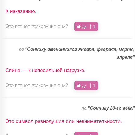
К наказанию.
Это верное толкование сна?
Да
1
по
"Соннику именинников января, февраля, марта,
апреля"
Спина — к непосильной нагрузке.
Это верное толкование сна?
Да
1
по
"Соннику 20-го века"
Это символ равнодушия или невнимательности.