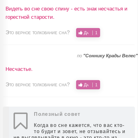
Видеть во сне свою спину - есть знак несчастья и
горестной старости.
Это верное толкование сна?
Да
1
по
"Соннику Крады Велес"
Несчастье.
Это верное толкование сна?
Да
1
Полезный совет
Когда во сне кажется, что вас кто-
то будит и зовет, не отзывайтесь и
не выглядывайте в окно - это кто-то из