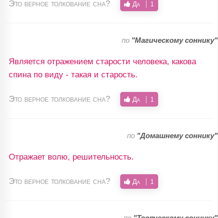
Это верное толкование сна?
Да
1
по
"Магическому соннику"
Является отражением старости человека, какова
спина по виду - такая и старость.
Это верное толкование сна?
Да
1
по
"Домашнему соннику"
Отражает волю, решительность.
Это верное толкование сна?
Да
1
по
"Творческому соннику"