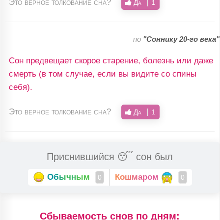
Это верное толкование сна?
Да
1
по
"Соннику 20-го века"
Сон предвещает скорое старение, болезнь или даже
смерть (в том случае, если вы видите со спины
себя).
Это верное толкование сна?
Да
1
Приснившийся 😴 сон был
Обычным
Кошмаром
0
0
Cбываемость снов по дням: