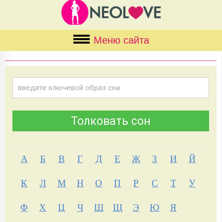
Меню сайта
А
Б
В
Г
Д
Е
Ж
З
И
Й
К
Л
М
Н
О
П
Р
С
Т
У
Ф
Х
Ц
Ч
Ш
Щ
Э
Ю
Я