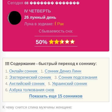
Сегодня
08 �������
�������
IV ЧЕТВЕРТЬ
26 лунный день
f
Луна в
зодиаке
:
Рак
Сбываемость сна:
50%
Содержание - быстрый переход к соннику:
Онлайн сонник
Сонник Дениз Линн
1.
1.
Эзотерический сонник
Сонник подсознания
2.
3.
Английский сонник
Украинский сонник
4.
5.
Азбука толкования снов
6.
Показать еще 15 сонников
К чему снится спина мужчины женщине: