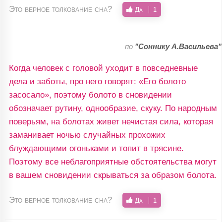
Это верное толкование сна?
Да
1
по
"Соннику А.Васильева"
Когда человек с головой уходит в повседневные
дела и заботы, про него говорят: «Его болото
засосало», поэтому болото в сновидении
обозначает рутину, однообразие, скуку. По народным
поверьям, на болотах живет нечистая сила, которая
заманивает ночью случайных прохожих
блуждающими огоньками и топит в трясине.
Поэтому все неблагоприятные обстоятельства могут
в вашем сновидении скрываться за образом болота.
Это верное толкование сна?
Да
1