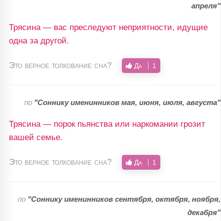
апреля"
Трясина — вас преследуют неприятности, идущие
одна за другой.
Это верное толкование сна?
Да
1
по
"Соннику именинников мая, июня, июля, августа"
Трясина — порок пьянства или наркомании грозит
вашей семье.
Это верное толкование сна?
Да
1
по
"Соннику именинников сентября, октября, ноября,
декабря"