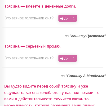
Трясина — влезете в денежные долги.
Это верное толкование сна?
Да
1
по
"соннику Цветкова"
Трясина — серьёзный промах.
Это верное толкование сна?
Да
1
по
"Соннику А.Минделла"
Вы будто видите перед собой трясину и уже
ощущаете, как она колеблется у вас под ногами - с
вами в действительности случится какая- то
неожиданность, которая переменит ваши планы;