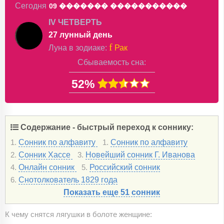
Сегодня
09 �������
�����������
IV ЧЕТВЕРТЬ
27 лунный день
f
Луна в
зодиаке
:
Рак
Сбываемость сна:
52%
Содержание - быстрый переход к соннику:
Сонник по алфавиту
Сонник по алфавиту
1.
1.
Сонник Хассе
Новейший сонник Г. Иванова
2.
3.
Онлайн сонник
Российский сонник
4.
5.
Снотолкователь 1829 года
6.
Показать еще 51 сонник
К чему снятся лягушки в болоте женщине: