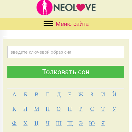
Меню сайта
А
Б
В
Г
Д
Е
Ж
З
И
Й
К
Л
М
Н
О
П
Р
С
Т
У
Ф
Х
Ц
Ч
Ш
Щ
Э
Ю
Я