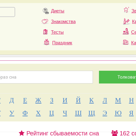
Диеты
З
Знакомства
К
Тесты
Се
Праздник
К
Г
Д
Е
Ж
З
И
Й
К
Л
М
Н
Т
У
Ф
Х
Ц
Ч
Ш
Щ
Э
Ю
Я
Рейтинг сбываемости сна
162 с