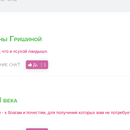
:
ны Гришиной
, что и «сухой ландыш».
ние сна?
Да
1
 века
 - к благам и почестям, для получения которых вам не потребуе