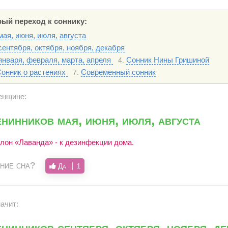
ый переход к соннику:
ая, июня, июля, августа
ентября, октября, ноября, декабря
января, февраля, марта, апреля
Сонник Нины Гришиной
4.
онник о растениях
Современный сонник
7.
енщине:
нинников мая, июня, июля, августа
олон «Лаванда» - к дезинфекции дома.
ние сна?
Да
1
ачит:
нинников сентября, октября, ноября, де