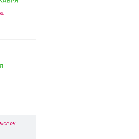
ю.
я
ысл он