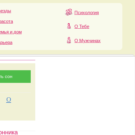
везды
Психология
расота
О Тебе
мья и дом
О Мужчинах
арьера
О
онника