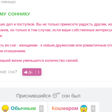
 лаванда:
му соннику
х дел и поступков. Вы не только принесете радость другим, но
анов, но только в том случае, если ваши собственные интересы
е.
ь во сне - женщинам - к новым дружеским или романтичным от
ым отношениям.
 вашей жизни уменьшится количество связей.
ние сна?
Да
1
Приснившийся 😴 сон был
Обычным
Кошмаром
0
0