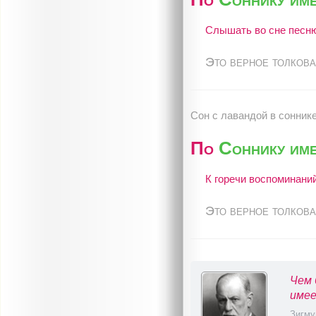
Слышать во сне песню
Это верное толкова
Сон c лавандой в сонник
По
Соннику име
К горечи воспоминаний
Это верное толкова
Чем 
имее
Зигму