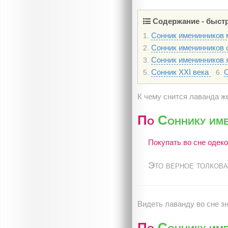
Содержание - быстр
Сонник именинников м
1.
Сонник именинников с
2.
Сонник именинников 
3.
Сонник XXI века
С
5.
6.
К чему снится лаванда ж
По
Соннику име
Покупать во сне одек
Это верное толкова
Видеть лаванду во сне зн
По
Соннику име