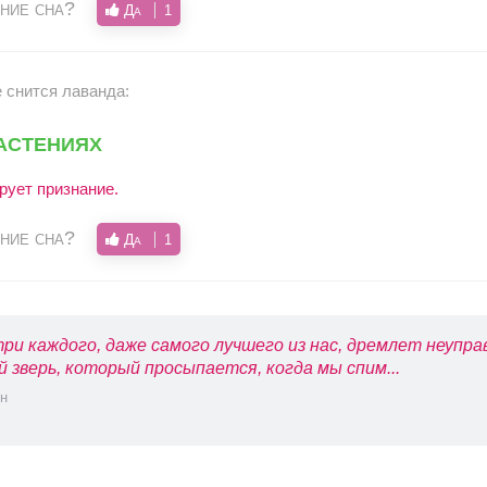
ние сна?
Да
1
е снится лаванда:
астениях
ует признание.
ние сна?
Да
1
ри каждого, даже самого лучшего из нас, дремлет неупр
й зверь, который просыпается, когда мы спим...
н