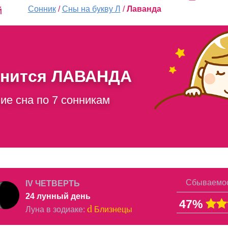
Сонник
/
Сны на букву Л
/
Лаванда
й
снится
ЛАВАНДА
ие сна по 7 сонникам
Сбываемос
IV ЧЕТВЕРТЬ
24 лунный день
47%
d
Луна в
зодиаке
:
Близнецы