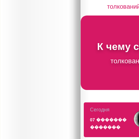
толковани
К чему 
толкован
Сегодня
07 �������
�������