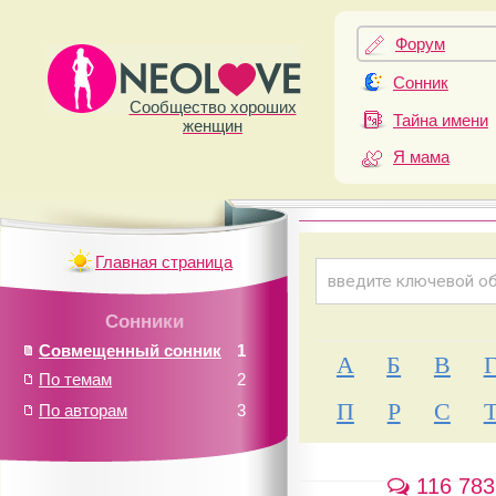
Форум
Сонник
Сообщество хороших
Тайна имени
женщин
Я мама
Главная страница
Сонники
Совмещенный сонник
1
А
Б
В
По темам
2
П
Р
С
По авторам
3
116 783