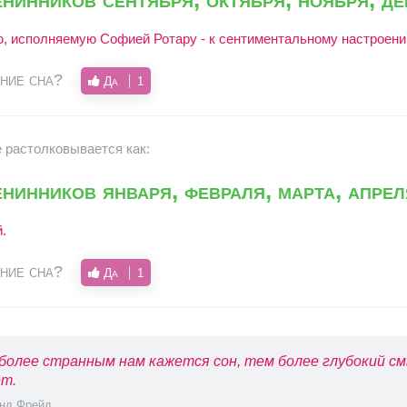
, исполняемую Софией Ротару - к сентиментальному настроени
ние сна?
Да
1
е растолковывается как:
нинников января, февраля, марта, апрел
.
ние сна?
Да
1
более странным нам кажется сон, тем более глубокий см
т.
нд Фрейд