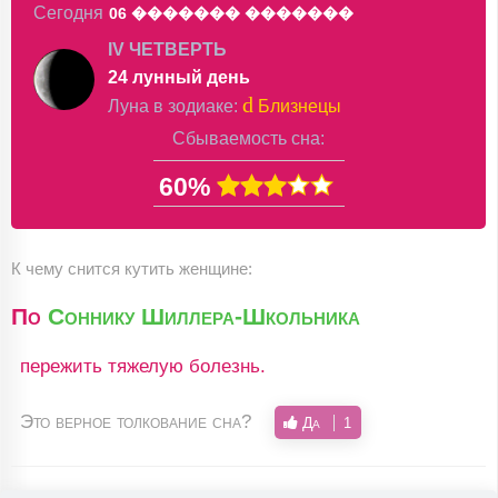
Сегодня
06 �������
�������
IV ЧЕТВЕРТЬ
24 лунный день
d
Луна в
зодиаке
:
Близнецы
Сбываемость сна:
60%
К чему снится кутить женщине:
По
Соннику Шиллера-Школьника
пережить тяжелую болезнь.
Это верное толкование сна?
Да
1