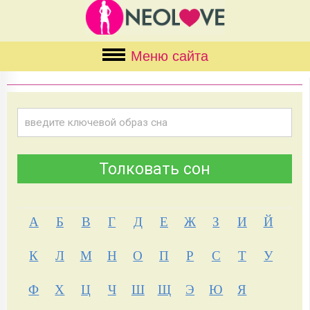
Меню сайта
А
Б
В
Г
Д
Е
Ж
З
И
Й
К
Л
М
Н
О
П
Р
С
Т
У
Ф
Х
Ц
Ч
Ш
Щ
Э
Ю
Я