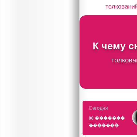
толковани
К чему 
толкова
Сегодня
06 �������
�������