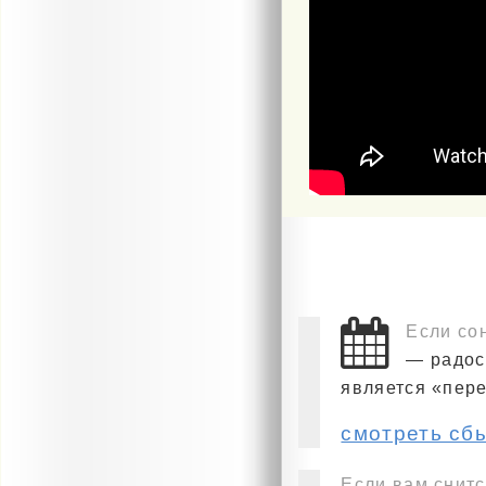
Если со
— радос
является «пер
смотреть сб
Если вам снитс