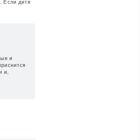
. Если дитя
ные и
приснится
и и,