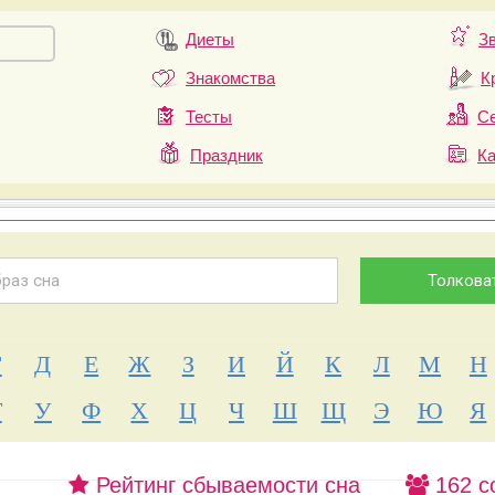
Диеты
З
Знакомства
К
Тесты
Се
Праздник
К
Г
Д
Е
Ж
З
И
Й
К
Л
М
Н
Т
У
Ф
Х
Ц
Ч
Ш
Щ
Э
Ю
Я
Рейтинг сбываемости сна
162 с