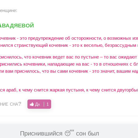
женщине:
Авадяевой
очевник - это предупреждение об осторожности, о возможных из
снился странствующий кочевник - это к веселью, безрассудным 
риснилось, что кочевник ведет вас по пустыне – то вас ожидаю
риснились кочевники, нападающие на вас - то в отношениях с б
и вам приснилось, что вы сами кочевник - это значит, вашим н
тся араб, к чему снится жаркая пустыня, к чему снится двугорб
ние сна?
Да
1
Приснившийся 😴 сон был