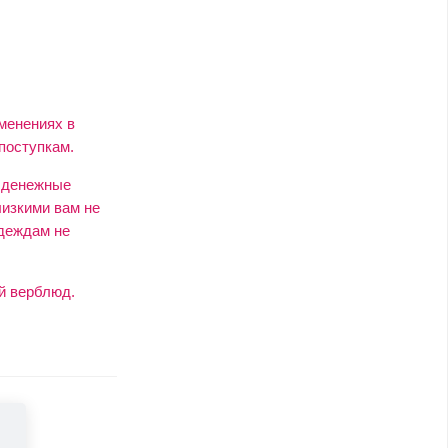
менениях в
поступкам.
т денежные
лизкими вам не
адеждам не
ый верблюд.