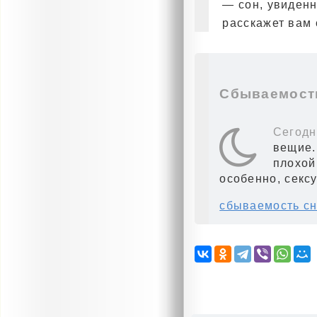
— сон, увиденн
расскажет вам 
Сбываемость
Сегодн
вещие.
плохой
особенно, секс
сбываемость сн