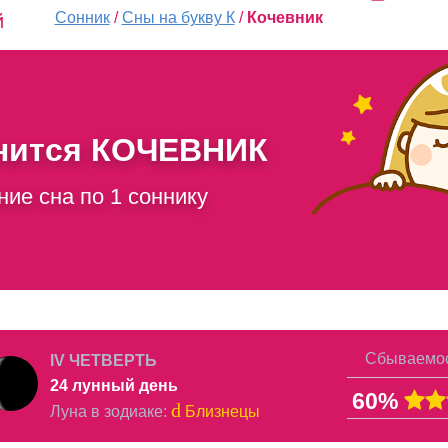
Сонник
/
Сны на букву К
/
Кочевник
й
снится
КОЧЕВНИК
ние сна по 1 соннику
Сбываемос
IV ЧЕТВЕРТЬ
24 лунный день
60%
d
Луна в
зодиаке
:
Близнецы