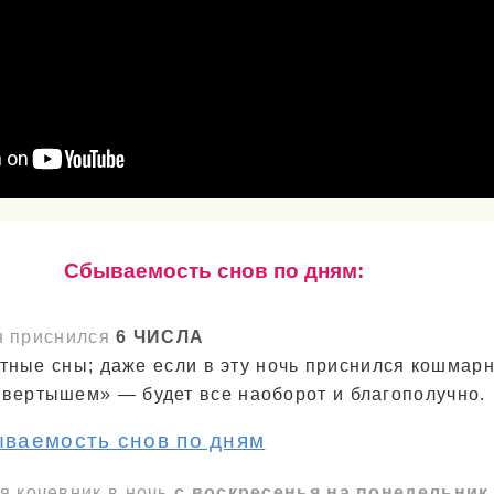
Cбываемость снов по дням:
н приснился
6 ЧИСЛА
тные сны; даже если в эту ночь приснился кошмарн
евертышем» — будет все наоборот и благополучно.
ываемость снов по дням
я кочевник в ночь
с воскресенья на понедельник