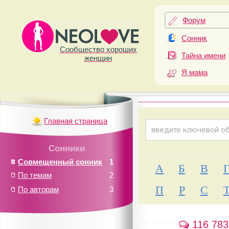
Форум
Сонник
Сообщество хороших
Тайна имени
женщин
Я мама
Главная страница
Сонники
Совмещенный сонник
1
А
Б
В
По темам
2
П
Р
С
По авторам
3
116 783