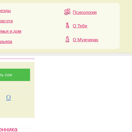
везды
Психология
расота
О Тебе
мья и дом
О Мужчинах
арьера
О
онника