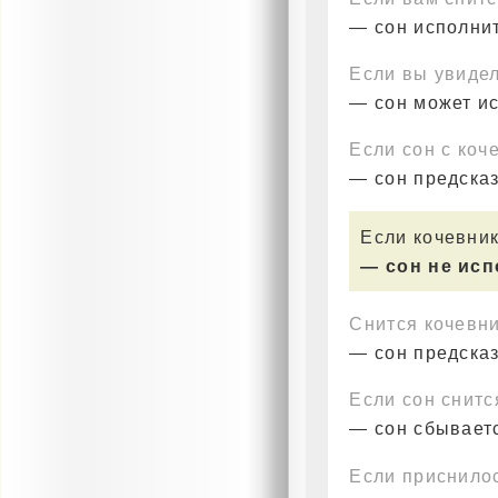
— сон исполнит
Если вы увидел
— сон может и
Если сон с коч
— сон предска
Если кочевник
— сон не ис
Снится кочевни
— сон предска
Если сон снитс
— сон сбываетс
Если приснило