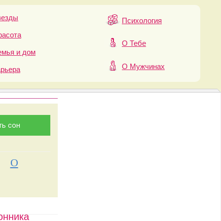
везды
Психология
расота
О Тебе
мья и дом
О Мужчинах
арьера
О
онника