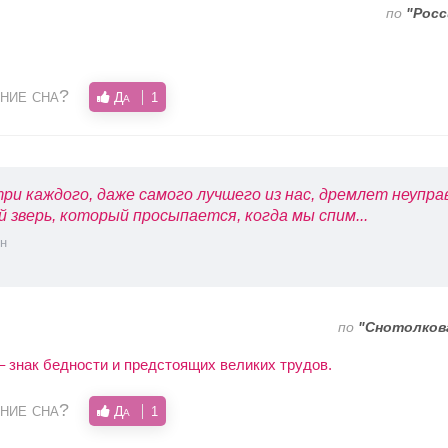
по
"Росс
ние сна?
Да
1
ри каждого, даже самого лучшего из нас, дремлет неупр
й зверь, который просыпается, когда мы спим...
н
по
"Снотолков
– знак бедности и предстоящих великих трудов.
ние сна?
Да
1