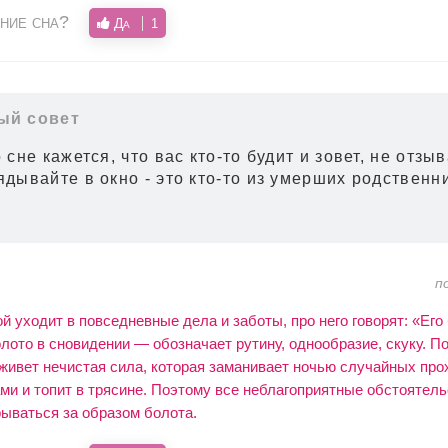
ние сна?
Да
1
ый совет
 сне кажется, что вас кто-то будит и зовет, не отзы
ядывайте в окно - это кто-то из умерших родственн
п
ой уходит в повседневные дела и заботы, про него говорят: «Его
лото в сновидении — обозначает рутину, однообразие, скуку. П
 живет нечистая сила, которая заманивает ночью случайных про
и и топит в трясине. Поэтому все неблагоприятные обстоятель
ываться за образом болота.