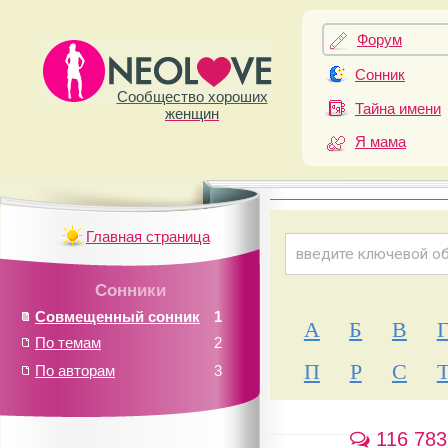
Форум
Сонник
Сообщество хороших
Тайна имени
женщин
Я мама
Главная страница
Сонники
Совмещенный сонник
1
А
Б
В
По темам
2
П
Р
С
По авторам
3
116 783