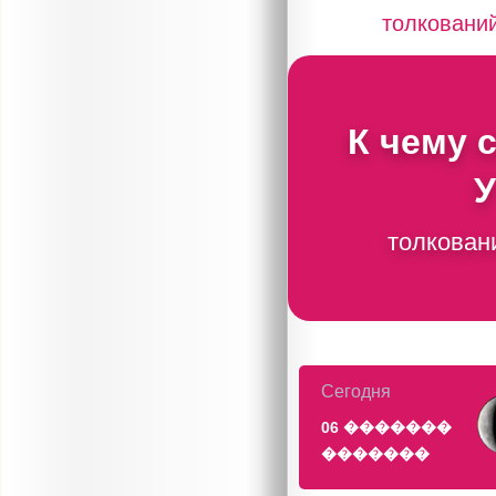
толковани
К чему 
У
толкован
Сегодня
06 �������
�������