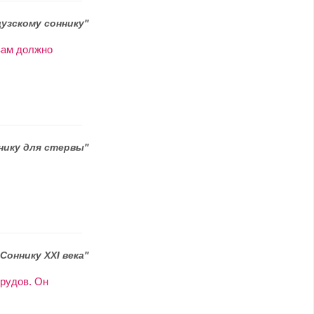
узскому соннику"
вам должно
нику для стервы"
"Соннику XXI века"
рудов. Он