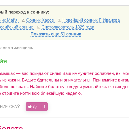
ый переход к соннику:
ник Майя
Сонник Хассе
Новейший сонник Г. Иванова
2.
3.
ссийский сонник
Снотолкователь 1829 года
6.
Показать еще 51 сонник
болота женщине:
йя
камышах — вас покидают силы! Ваш иммунитет ослаблен, вы мо
ь из жизни. Будьте бдительны и внимательны! Принимайте вита
 больше спать. Найдите болотную воду и умывайтесь ею ежедн
е стригите ногти всю ближайшую неделю.
ние сна?
Да
1
Болото