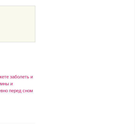
жете заболеть и
мины и
евно перед сном