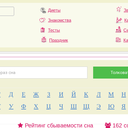
Диеты
З
Знакомства
К
Тесты
Се
Праздник
К
Г
Д
Е
Ж
З
И
Й
К
Л
М
Н
Т
У
Ф
Х
Ц
Ч
Ш
Щ
Э
Ю
Я
Рейтинг сбываемости сна
162 с