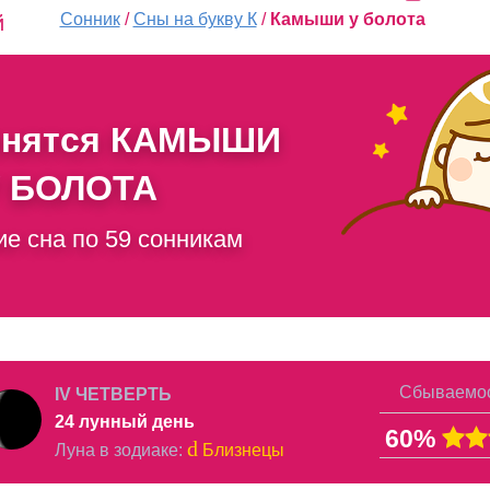
Сонник
/
Сны на букву К
/
Камыши у болота
й
снятся
КАМЫШИ
 БОЛОТА
ие сна по 59 сонникам
Сбываемос
IV ЧЕТВЕРТЬ
24 лунный день
60%
d
Луна в
зодиаке
:
Близнецы