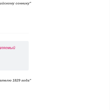
ийскому соннику"
авляемый
ателю 1829 года"