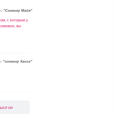
по
"Соннику Майя"
ом, с которым у
Возможно, вы
по
"соннику Хассе"
ысл он