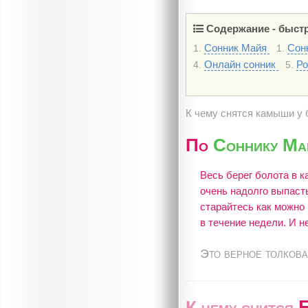
Содержание - быстр
Сонник Майя
Сон
1.
1.
Онлайн сонник
Ро
4.
5.
К чему снятся камыши у 
По
Соннику Ма
Весь берег болота в 
очень надолго выпаст
старайтесь как можно
в течение недели. И н
Это верное толкова
К чему снится