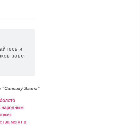
вайтесь и
иков зовет
о
"Соннику Эзопа"
 болото
о народным
хожих
ства могут в