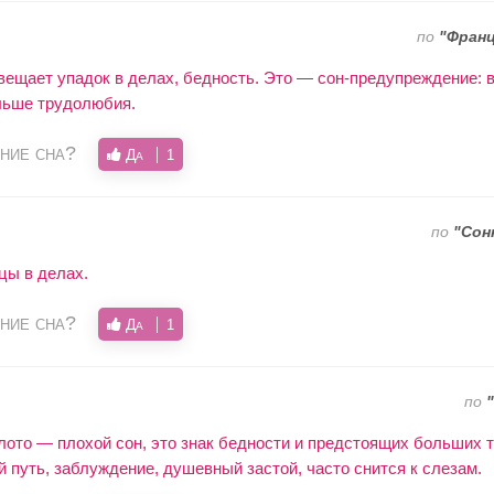
по
"Франц
вещает упадок в делах, бедность. Это — сон-предупреждение: 
льше трудолюбия.
ние сна?
Да
1
по
"Сон
цы в делах.
ние сна?
Да
1
по
ото — плохой сон, это знак бедности и предстоящих больших т
 путь, заблуждение, душевный застой, часто снится к слезам.