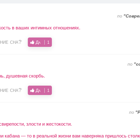
по
"Совре
ость в ваших интимных отношениях.
ние сна?
Да
1
по
"с
ь, душевная скорбь.
ние сна?
Да
1
по
"
вирепости, злости и жестокости.
ли кабана — то в реальной жизни вам наверняка пришлось стол