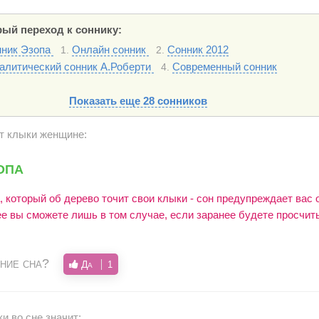
ый переход к соннику:
ник Эзопа
Онлайн сонник
Сонник 2012
1.
2.
алитический сонник А.Роберти
Современный сонник
4.
Показать еще 28 сонников
ит клыки женщине:
опа
, который об дерево точит свои клыки - сон предупреждает вас 
ее вы сможете лишь в том случае, если заранее будете просчит
ние сна?
Да
1
и во сне значит: