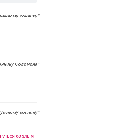
менному соннику"
оннику Соломона"
Русскому соннику"
кнуться со злым