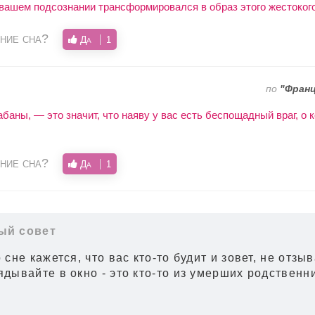
 вашем подсознании трансформировался в образ этого жестокого
ние сна?
Да
1
по
"Франц
баны, — это значит, что наяву у вас есть беспощадный враг, о 
ние сна?
Да
1
ый совет
 сне кажется, что вас кто-то будит и зовет, не отзы
ядывайте в окно - это кто-то из умерших родственн