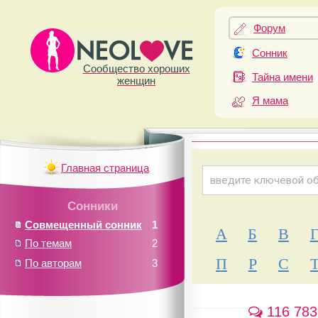
Форум
Сонник
Сообщество хороших
Тайна имени
женщин
Я мама
Главная страница
Сонники
Совмещенный сонник
1
А
Б
В
По темам
2
П
Р
С
По авторам
3
116 783