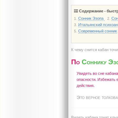
Содержание - быстр
Сонник Эзопа
Сон
1.
2.
Итальянский психоан
3.
Современный сонник
5.
К чему снится кабан точ
По
Соннику Эз
Увидеть во сне кабана
опасности. Избежать 
действия.
Это верное толкова
Видеть кабана точит клык