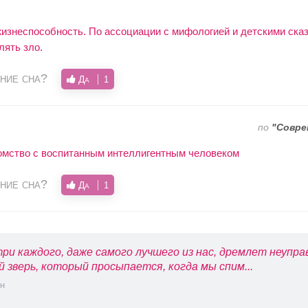
жизнеспособность. По ассоциации с мифологией и детскими ска
лять зло.
ние сна?
Да
1
по
"Совре
комство с воспитанным интеллигентным человеком
ние сна?
Да
1
ри каждого, даже самого лучшего из нас, дремлет неупр
й зверь, который просыпается, когда мы спим...
н