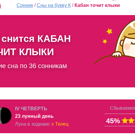
Сонник
/
Сны на букву К
/
Кабан точит клыки
й
 снится
КАБАН
ЧИТ КЛЫКИ
ие сна по 36 сонникам
Сбываемос
IV ЧЕТВЕРТЬ
23 лунный день
45%
s
Луна в
зодиаке
:
Телец