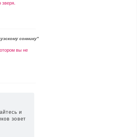
 зверя.
узскому соннику"
котором вы не
вайтесь и
иков зовет