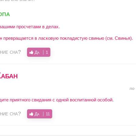
опа
вашими просчетами в делах.
ан превращается в ласковую покладистую свинью (см. Свинья).
ние сна?
Да
1
Кабан
по
ите приятного свидания с одной воспитанной особой.
ние сна?
Да
11