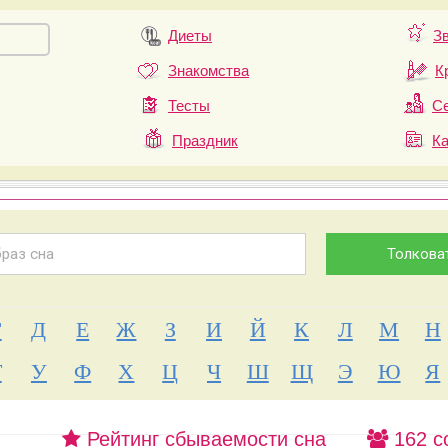
Диеты
З
Знакомства
К
Тесты
Се
Праздник
К
Г
Д
Е
Ж
З
И
Й
К
Л
М
Н
Т
У
Ф
Х
Ц
Ч
Ш
Щ
Э
Ю
Я
Рейтинг сбываемости сна
162 с