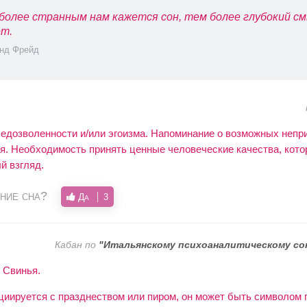
более странным нам кажется сон, тем более глубокий см
т.
нд Фрейд
едозволенности и/или эгоизма. Напоминание о возможных непри
ия. Необходимость принять ценные человеческие качества, кот
й взгляд.
ние сна?
Да
3
Кабан по
"Итальянскому психоаналитическому со
 Свинья.
циируется с празднеством или пиром, он может быть символом 