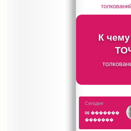
толковани
К чему
ТО
толкован
Сегодня
06 �������
�������