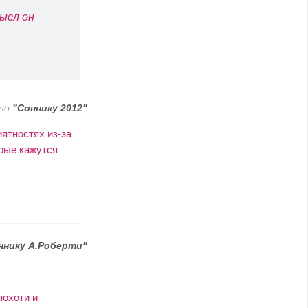
ысл он
по
"Соннику 2012"
ятностях из-за
орые кажутся
ннику А.Роберти"
похоти и