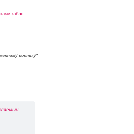
зками кабан
менному соннику"
авляемый