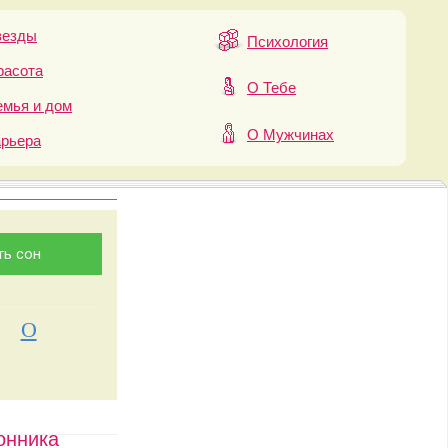
везды
Психология
расота
О Тебе
мья и дом
О Мужчинах
арьера
О
онника