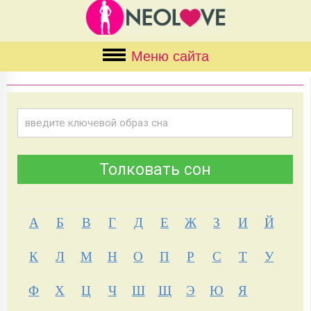
Меню сайта
А
Б
В
Г
Д
Е
Ж
З
И
Й
К
Л
М
Н
О
П
Р
С
Т
У
Ф
Х
Ц
Ч
Ш
Щ
Э
Ю
Я