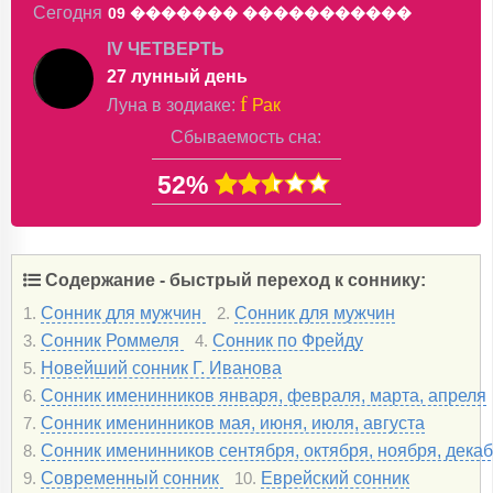
Сегодня
09 �������
�����������
IV ЧЕТВЕРТЬ
27 лунный день
f
Луна в
зодиаке
:
Рак
Сбываемость сна:
52%
Содержание - быстрый переход к соннику:
Сонник для мужчин
Сонник для мужчин
1.
2.
Сонник Роммеля
Сонник по Фрейду
3.
4.
Новейший сонник Г. Иванова
5.
Сонник именинников января, февраля, марта, апреля
6.
Сонник именинников мая, июня, июля, августа
7.
Сонник именинников сентября, октября, ноября, дека
8.
Современный сонник
Еврейский сонник
9.
10.