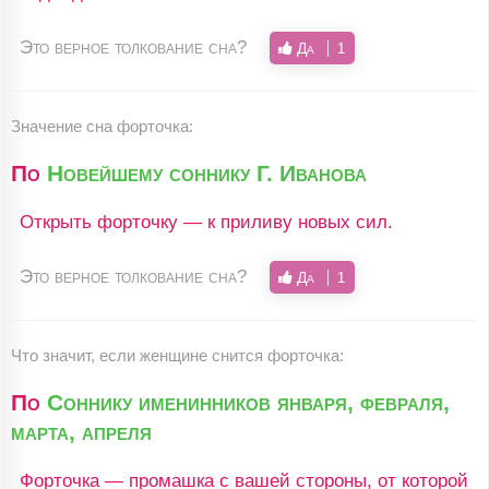
Это верное толкование сна?
Да
1
Значение сна форточка:
По
Новейшему соннику Г. Иванова
Открыть форточку — к приливу новых сил.
Это верное толкование сна?
Да
1
Что значит, если женщине снится форточка:
По
Соннику именинников января, февраля,
марта, апреля
Форточка — промашка с вашей стороны, от которой