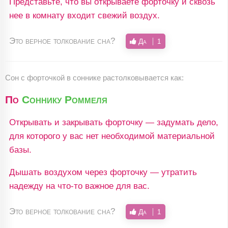
Представьте, что вы открываете форточку и сквозь
нее в комнату входит свежий воздух.
Это верное толкование сна?
Да
1
Сон c форточкой в соннике растолковывается как:
По
Соннику Роммеля
Открывать и закрывать форточку — задумать дело,
для которого у вас нет необходимой материальной
базы.
Дышать воздухом через форточку — утратить
надежду на что-то важное для вас.
Это верное толкование сна?
Да
1