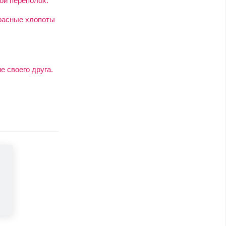
ой переполох.
прасные хлопоты
е своего друга.