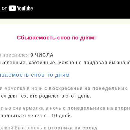
Cбываемость снов по дням:
н приснился
9 ЧИСЛА
ысленные, хаотичные, можно не придавая им знач
ываемость снов по дням
ся ермолка в ночь
с воскресенья на понедельник
ся для тех, кто родился в этот день.
и во сне ермолка в ночь
с понедельника на втор
сполниться через 7—10 дней.
олкой был в ночь
с вторника на среду