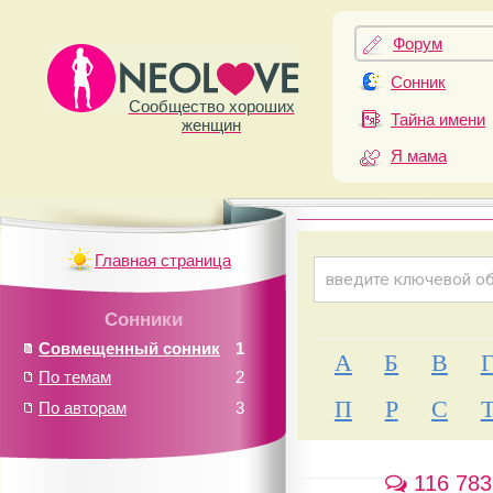
Форум
Сонник
Сообщество хороших
Тайна имени
женщин
Я мама
Главная страница
Сонники
Совмещенный сонник
1
А
Б
В
По темам
2
П
Р
С
По авторам
3
116 783