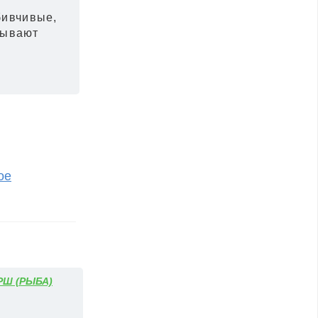
бивчивые,
рывают
ое
РШ (РЫБА)