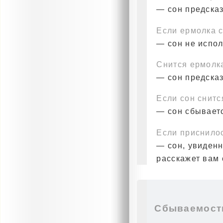
— сон предска
Если ермолка 
— сон не испо
Снится ермолк
— сон предска
Если сон снитс
— сон сбываетс
Если приснило
— сон, увиденн
расскажет вам 
Сбываемость