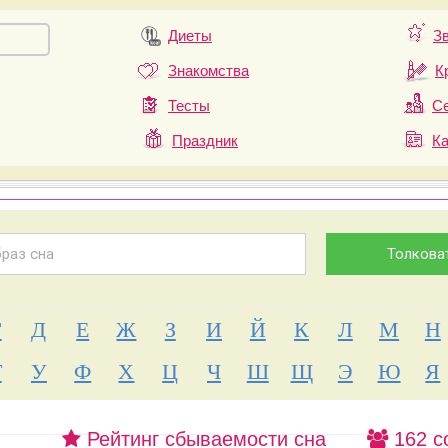
Диеты
З
Знакомства
К
Тесты
Се
Праздник
К
Г
Д
Е
Ж
З
И
Й
К
Л
М
Н
Т
У
Ф
Х
Ц
Ч
Ш
Щ
Э
Ю
Я
Рейтинг сбываемости сна
162 с