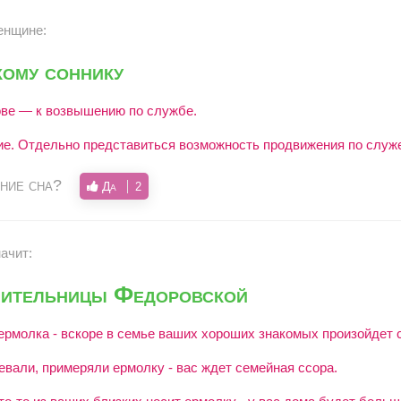
енщине:
ому соннику
ове — к возвышению по службе.
е. Отдельно представиться возможность продвижения по служ
ние сна?
Да
2
ачит:
лительницы Федоровской
ермолка - вскоре в семье ваших хороших знакомых произойдет 
евали, примеряли ермолку - вас ждет семейная ссора.