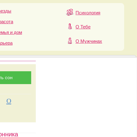
везды
Психология
расота
О Тебе
мья и дом
О Мужчинах
арьера
О
онника