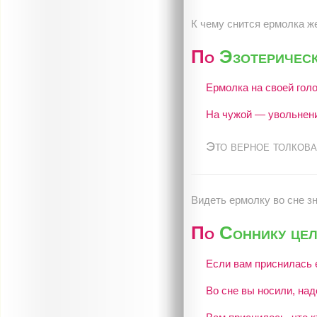
К чему снится ермолка ж
По
Эзотерическ
Ермолка на своей гол
На чужой — увольнени
Это верное толкова
Видеть ермолку во сне зн
По
Соннику це
Если вам приснилась 
Во сне вы носили, над