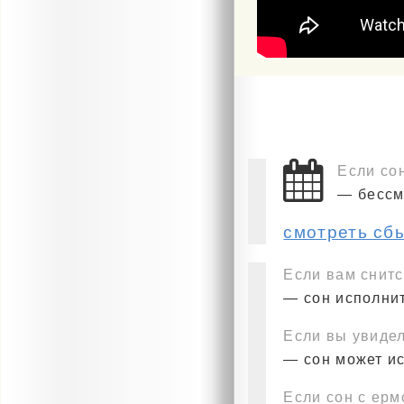
Если со
— бессм
смотреть сб
Если вам снит
— сон исполнит
Если вы увидел
— сон может и
Если сон с ерм