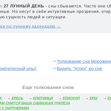
я
27 ЛУННЫЙ ДЕНЬ
- сны сбываются. Часто они с
нные. Но несут в себе интуитивные прозрения, отк
ую сущность людей и ситуации
ов по лунному календарю →
Толкование сна Морожен
Внетелесный опыт
Видеть "Успех" во сне
Еще толкования снов
К
→
ЕРЕСЬ
→
ЕПИТИМЬЯ
→
ЕПИСКОП
→
ЕРШ
→
Е
АМ СНИТСЯ ВАША ОДИНОКАЯ ТРАПЕЗА
Е С ПАРТНЕРАМИ