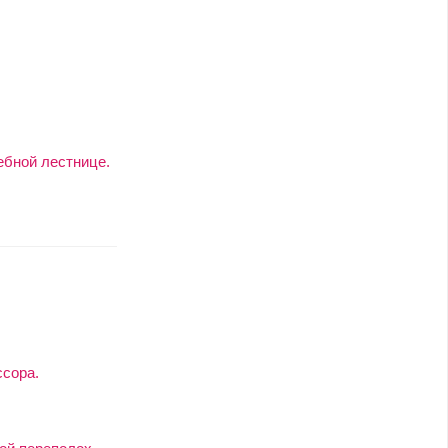
ебной лестнице.
ссора.