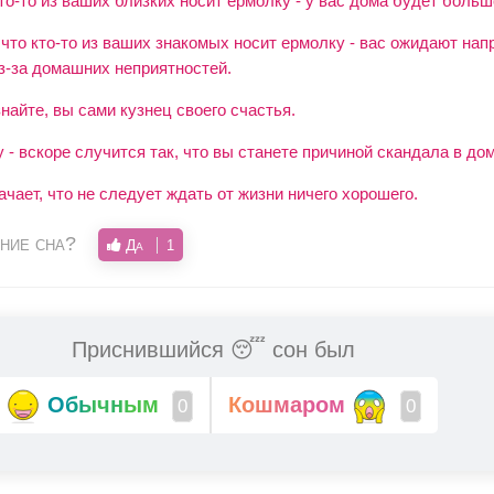
то-то из ваших близких носит ермолку - у вас дома будет больш
 что кто-то из ваших знакомых носит ермолку - вас ожидают на
з-за домашних неприятностей.
найте, вы сами кузнец своего счастья.
- вскоре случится так, что вы станете причиной скандала в дом
ачает, что не следует ждать от жизни ничего хорошего.
ние сна?
Да
1
Приснившийся 😴 сон был
Обычным
Кошмаром
0
0