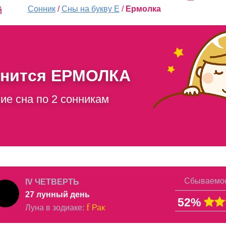
Сонник
/
Сны на букву Е
/
Ермолка
й
снится
ЕРМОЛКА
ие сна по 2 сонникам
Сбываемос
IV ЧЕТВЕРТЬ
27 лунный день
52%
f
Луна в
зодиаке
:
Рак