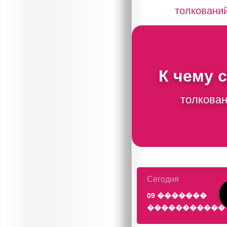
толковани
К чему 
толкован
Сегодня
09 �������
�����������