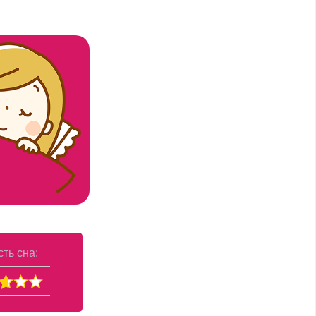
ть сна: