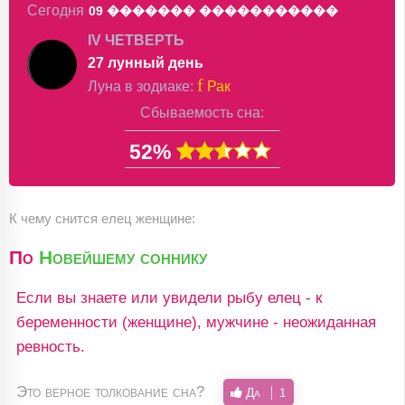
Сегодня
09 �������
�����������
IV ЧЕТВЕРТЬ
27 лунный день
f
Луна в
зодиаке
:
Рак
Сбываемость сна:
52%
К чему снится елец женщине:
По
Новейшему соннику
Если вы знаете или увидели рыбу елец - к
беременности (женщине), мужчине - неожиданная
ревность.
Это верное толкование сна?
Да
1