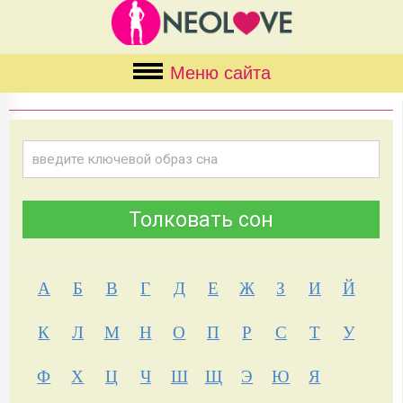
Меню сайта
А
Б
В
Г
Д
Е
Ж
З
И
Й
К
Л
М
Н
О
П
Р
С
Т
У
Ф
Х
Ц
Ч
Ш
Щ
Э
Ю
Я