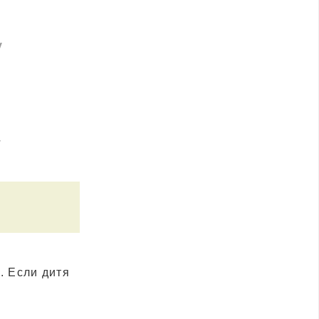
у
у
. Если дитя