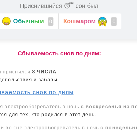
Приснившийся 😴 сон был
Обычным
Кошмаром
0
0
Cбываемость снов по дням:
н приснился
8 ЧИСЛА
довольствия и забавы.
ываемость снов по дням
я электрообогреватель в ночь
с воскресенья на п
ся для тех, кто родился в этот день.
и во сне электрообогреватель в ночь
с понедельн