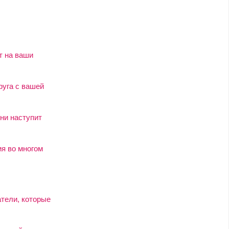
т на ваши
руга с вашей
ни наступит
я во многом
атели, которые