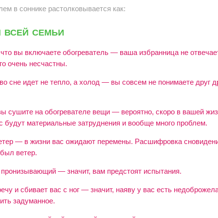
лем в соннике растолковывается как:
 всей семьи
 что вы включаете обогреватель — ваша избранница не отвечае
ого очень несчастны.
во сне идет не тепло, а холод — вы совсем не понимаете друг д
вы сушите на обогревателе вещи — вероятно, скоро в вашей жиз
ас будут материальные затруднения и вообще много проблем.
ветер — в жизни вас ожидают перемены. Расшифровка сновидени
 был ветер.
 пронизывающий — значит, вам предстоят испытания.
ечу и сбивает вас с ног — значит, наяву у вас есть недоброжел
ить задуманное.