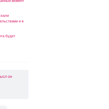
 данный момент
скали
ельствами и в
ота будет
ысл он