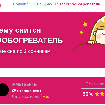
Сонник
/
Сны на букву Э
/
Электрообогреватель
й
чему снится
ООБОГРЕВАТЕЛЬ
ие сна по 3 сонникам
Сбываемос
IV ЧЕТВЕРТЬ
26 лунный день
50%
f
Луна в
зодиаке
:
Рак