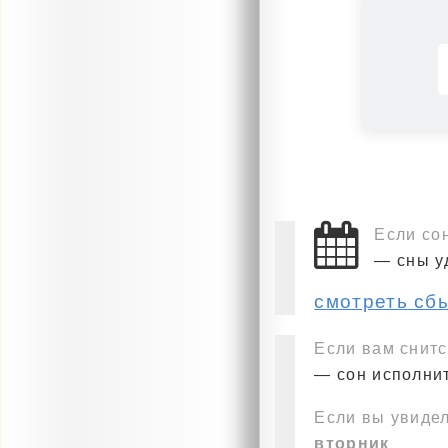
Если со
— сны у
смотреть сб
Если вам снитс
— сон исполнит
Если вы увидел
вторник