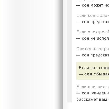
— сон может и
Если сон с эле
— сон предска
Если электрооб
— сон не испо
Снится электро
— сон предска
Если сон снит
— сон сбывае
Если приснило
— сон, увиденн
расскажет вам 