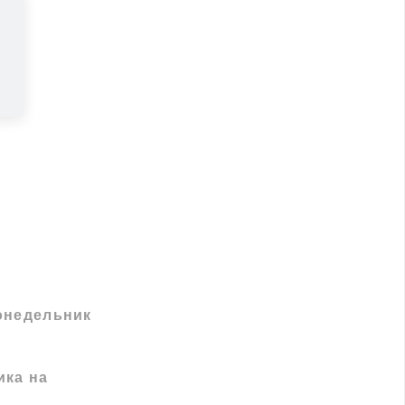
онедельник
ика на