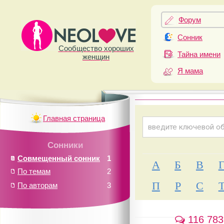
Форум
Сонник
Сообщество хороших
Тайна имени
женщин
Я мама
Главная страница
Сонники
Совмещенный сонник
1
А
Б
В
По темам
2
П
Р
С
По авторам
3
116 783