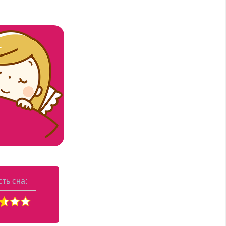
ть сна: