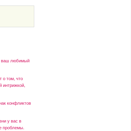
то ваш любимый
 о том, что
й интрижкой,
знак конфликтов
ни у вас в
е проблемы.