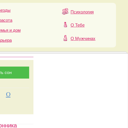
везды
Психология
расота
О Тебе
мья и дом
О Мужчинах
арьера
О
онника