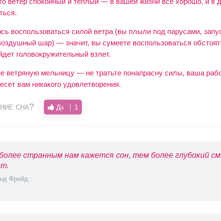
то ветер спокойный и теплый — в вашей жизни все хорошо, и в
ться.
ось воспользоваться силой ветра (вы плыли под парусами, запу
воздушный шар) — значит, вы сумеете воспользоваться обстоят
йдет головокружительный взлет.
не ветряную мельницу — не тратьте понапрасну силы, ваша раб
есет вам никакого удовлетворения.
ние сна?
Да
1
более странным нам кажется сон, тем более глубокий см
т.
нд Фрейд