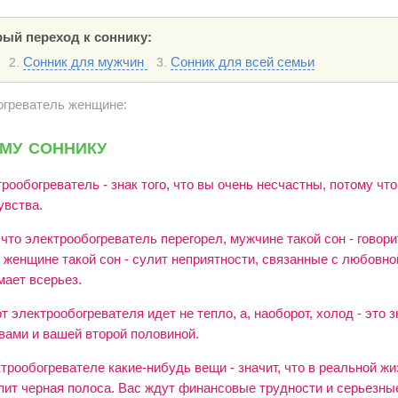
ый переход к соннику:
Сонник для мужчин
Сонник для всей семьи
2.
3.
огреватель женщине:
му соннику
рообогреватель - знак того, что вы очень несчастны, потому ч
увства.
что электрообогреватель перегорел, мужчине такой сон - говорит
 женщине такой сон - сулит неприятности, связанные с любовно
мает всерьез.
от электрообогревателя идет не тепло, а, наоборот, холод - это 
вами и вашей второй половиной.
трообогревателе какие-нибудь вещи - значит, что в реальной жиз
пит черная полоса. Вас ждут финансовые трудности и серьезны