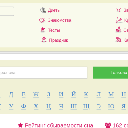
Диеты
З
Знакомства
К
Тесты
Се
Праздник
К
Г
Д
Е
Ж
З
И
Й
К
Л
М
Н
Т
У
Ф
Х
Ц
Ч
Ш
Щ
Э
Ю
Я
Рейтинг сбываемости сна
162 с