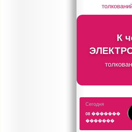
толковани
К 
ЭЛЕКТР
толкован
Сегодня
08 �������
�������