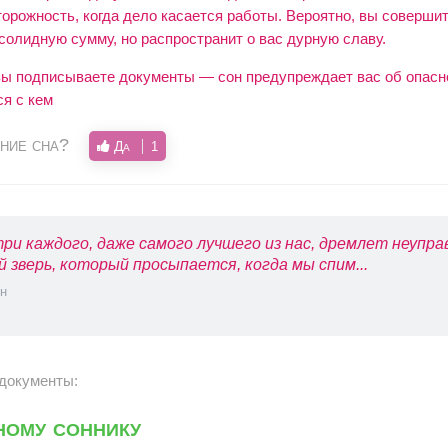
орожность, когда дело касается работы. Вероятно, вы совершит
солидную сумму, но распространит о вас дурную славу.
 вы подписываете документы — сон предупреждает вас об опасно
ся с кем
ние сна?
Да
1
ри каждого, даже самого лучшего из нас, дремлет неупр
й зверь, который просыпается, когда мы спим...
н
 документы:
ному соннику