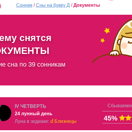
Сонник
/
Сны на букву Д
/
Документы
й
чему снятся
ОКУМЕНТЫ
ие сна по 39 сонникам
Сбываемос
IV ЧЕТВЕРТЬ
24 лунный день
45%
d
Луна в
зодиаке
:
Близнецы