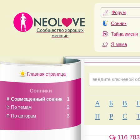
Форум
Сонник
Сообщество хороших
Тайна имени
женщин
Я мама
Главная страница
Сонники
Совмещенный сонник
1
А
Б
В
По темам
2
П
Р
С
По авторам
3
116 783