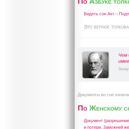
По
Азбуке тол
Видеть сон Акт – Подп
Это верное толкова
Чем 
имее
Зигму
Документы во сне означа
По
Женскому с
Документ (разрешение,
и потери. Замужней же