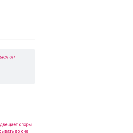
ысл он
редвещает споры
сывать во сне