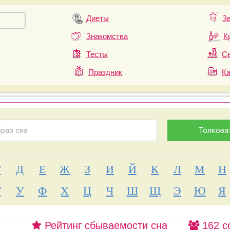
Диеты
З
Знакомства
К
Тесты
Се
Праздник
К
Г
Д
Е
Ж
З
И
Й
К
Л
М
Н
Т
У
Ф
Х
Ц
Ч
Ш
Щ
Э
Ю
Я
Рейтинг сбываемости сна
162 с