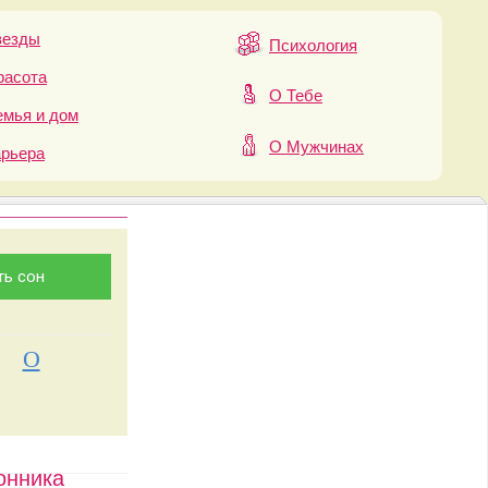
везды
Психология
расота
О Тебе
мья и дом
О Мужчинах
арьера
О
онника