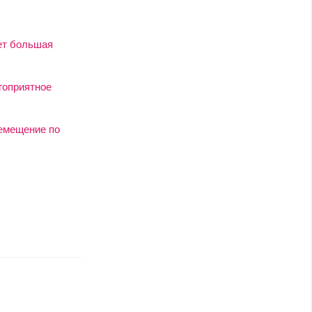
ет большая
гоприятное
ремещение по