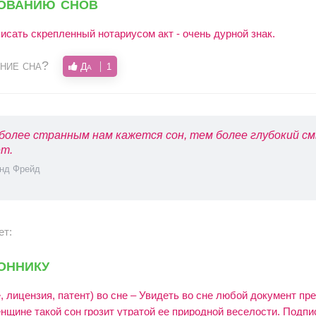
кованию снов
исать скрепленный нотариусом акт - очень дурной знак.
ние сна?
Да
1
более странным нам кажется сон, тем более глубокий см
т.
нд Фрейд
ет:
оннику
 лицензия, патент) во сне – Увидеть во сне любой документ п
нщине такой сон грозит утратой ее природной веселости. Подпи