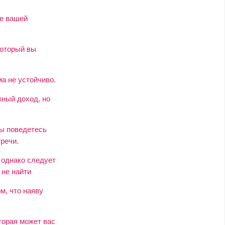
е вашей
который вы
а не устойчиво.
жный доход, но
вы поведетесь
тречи.
 однако следует
 не найти
ом, что наяву
торая может вас