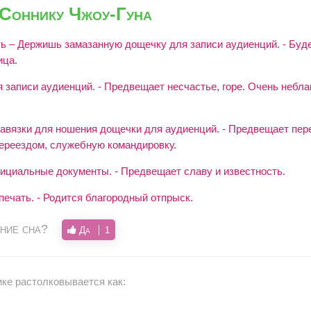
 Соннику Чжоу-Гуна
ть – Держишь замазанную дощечку для записи аудиенций. - Буд
ица.
 записи аудиенций. - Предвещает несчастье, горе. Очень небла
авязки для ношения дощечки для аудиенций. - Предвещает пе
переездом, служебную командировку.
ициальные документы. - Предвещает славу и известность.
ечать. - Родится благородный отпрыск.
ние сна?
Да
1
ике растолковывается как: