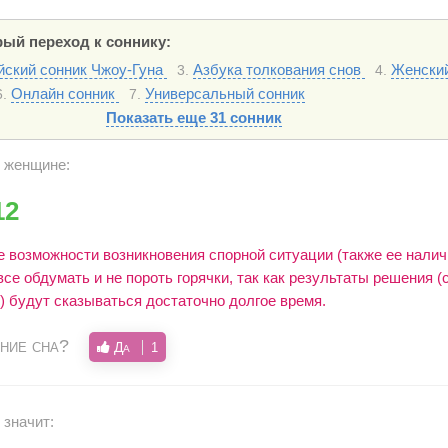
ый переход к соннику:
йский сонник Чжоу-Гуна
Азбука толкования снов
Женский
3.
4.
Онлайн сонник
Универсальный сонник
6.
7.
Показать еще 31 сонник
ы женщине:
12
 возможности возникновения спорной ситуации (также ее налич
се обдумать и не пороть горячки, так как результаты решения 
) будут сказываться достаточно долгое время.
ние сна?
Да
1
 значит: