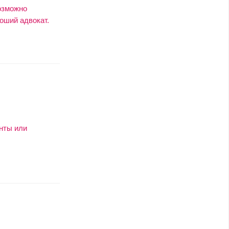
возможно
оший адвокат.
енты или