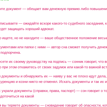
дите документ — обещает вам денежную премию либо повышени
дписываете — ожидайте вскоре какого-то судебного заседания, 
будет защищать хороший адвокат.
го ищете, но не находите — ваше общественное положение весьм
кументами или папки с ними — автор сна сможет получить дене
 подпорчена.
есете их своему руководству на подпись — сонник говорит, что 
но при этом откажитесь от своих задумок или какой-то важной вс
 документы и обнаружить их — наяву у вас не плохо идут дела,
куренцию и козни никто не отменял. Искать документы и так их и
с украли документы (справки, права, паспорт) — сон говорит о т
доточиться на какой
м вы теряете документы — сновидение говорит об опасности, ко