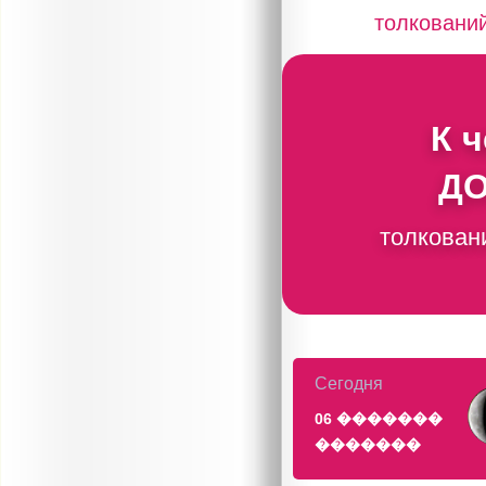
толковани
К 
Д
толкован
Сегодня
06 �������
�������