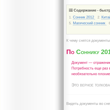
Содержание - быстр
Сонник 2012
Кита
1.
2.
Магический сонник
5.
К чему снятся документ
По
Соннику 20
Документ — отражение
Потребность еще раз в
необязательно плохие
Это верное толкова
Видеть документы во сне