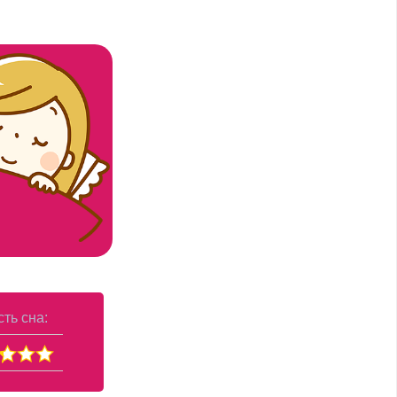
ть сна: