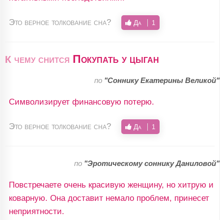
Это верное толкование сна?
Да
1
Покупать у цыган
К чему снится
по
"Соннику Екатерины Великой"
Символизирует финансовую потерю.
Это верное толкование сна?
Да
1
по
"Эротическому соннику Даниловой"
Повстречаете очень красивую женщину, но хитрую и
коварную. Она доставит немало проблем, принесет
неприятности.