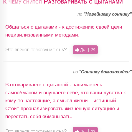
Разговаривать с цыганами
К чему снится
по
"Новейшему соннику"
Общаться с цыганами - к достижению своей цели
нецивилизованными методами.
Это верное толкование сна?
Да
29
по
"Соннику домохозяйки"
Разговариваете с цыганкой - занимаетесь
самообманом и внушаете себе, что ваши чувства к
кому-то настоящие, а смысл жизни – истинный.
Стоит проанализировать жизненную ситуацию и
перестать себя обманывать.
Это верное толкование сна?
Да
22