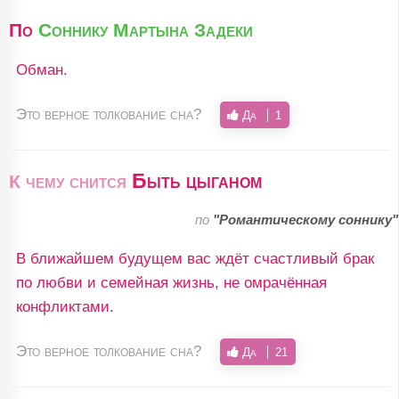
По
Соннику Мартына Задеки
Обман.
Это верное толкование сна?
Да
1
Быть цыганом
К чему снится
по
"Романтическому соннику"
В ближайшем будущем вас ждёт счастливый брак
по любви и семейная жизнь, не омрачённая
конфликтами.
Это верное толкование сна?
Да
21