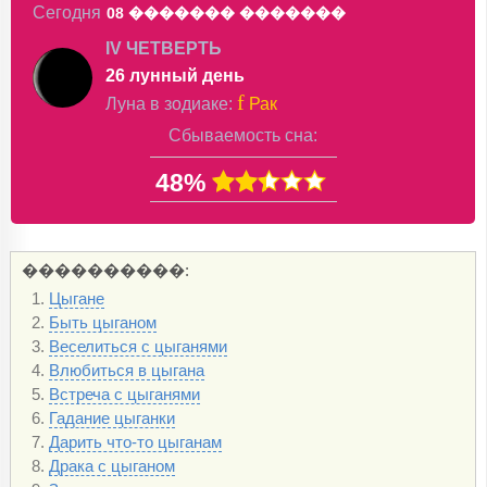
Сегодня
08 �������
�������
IV ЧЕТВЕРТЬ
26 лунный день
f
Луна в
зодиаке
:
Рак
Сбываемость сна:
48%
Цыгане
Быть цыганом
Веселиться с цыганями
Влюбиться в цыгана
Встреча с цыганями
Гадание цыганки
Дарить что-то цыганам
Драка с цыганом