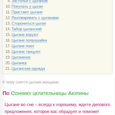
Застолье с цыганом
Покупать у цыган
Пристают цыгане
Разговаривать с цыганами
Сторониться цыган
Табор цыганский
Цыгане воруют
Цыгане попрошайки
Цыгане поют
Цыгане танцуют
Цыганенок
Цыганка
Цыганская одежда
К чему снятся цыгане женщине:
По
Соннику целительницы Акулины
Цыгане во сне – всегда к хорошему, ждите делового
предложения, которое вас обрадует и поможет