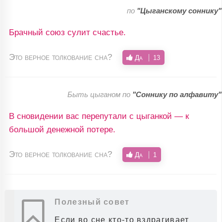
по
"Цыганскому соннику"
Брачный союз сулит счастье.
Это верное толкование сна?
Да
13
Быть цыганом по
"Соннику по алфавиту"
В сновидении вас перепутали с цыганкой — к
большой денежной потере.
Это верное толкование сна?
Да
1
Полезный совет
Если во сне кто-то вздрагивает