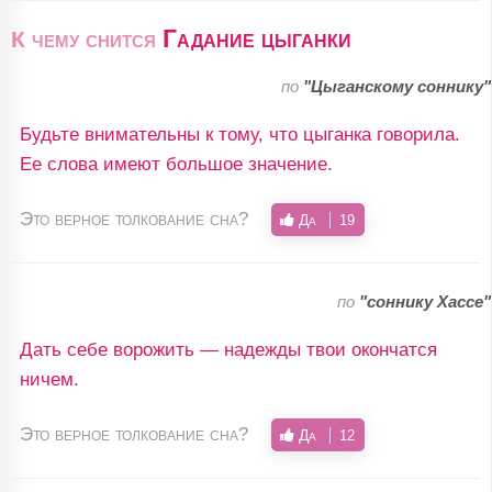
Гадание цыганки
К чему снится
по
"Цыганскому соннику"
Будьте внимательны к тому, что цыганка говорила.
Ее слова имеют большое значение.
Это верное толкование сна?
Да
19
по
"соннику Хассе"
Дать себе ворожить — надежды твои окончатся
ничем.
Это верное толкование сна?
Да
12