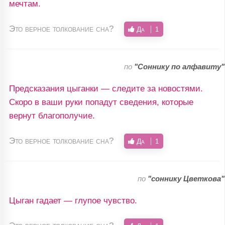
мечтам.
Это верное толкование сна?
Да
1
по
"Соннику по алфавиту"
Предсказания цыганки — следите за новостями.
Скоро в ваши руки попадут сведения, которые
вернут благополучие.
Это верное толкование сна?
Да
1
по
"соннику Цветкова"
Цыган гадает — глупое чувство.