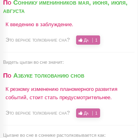
По
Соннику именинников мая, июня, июля,
августа
К введению в заблуждение.
Это верное толкование сна?
Да
1
Видеть цыган во сне значит:
По
Азбуке толкованию снов
К резкому изменению планомерного развития
событий, стоит стать предусмотрительнее.
Это верное толкование сна?
Да
1
Цыгане во сне в соннике растолковывается как: