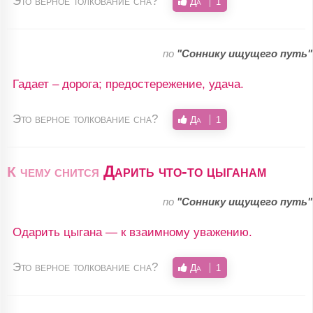
Это верное толкование сна?
Да
1
по
"Соннику ищущего путь"
Гадает – дорога; предостережение, удача.
Это верное толкование сна?
Да
1
Дарить что-то цыганам
К чему снится
по
"Соннику ищущего путь"
Одарить цыгана — к взаимному уважению.
Это верное толкование сна?
Да
1