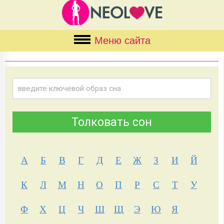
Меню сайта
А
Б
В
Г
Д
Е
Ж
З
И
Й
К
Л
М
Н
О
П
Р
С
Т
У
Ф
Х
Ц
Ч
Ш
Щ
Э
Ю
Я