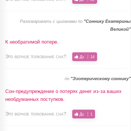
Разговаривать с цыганами по
"Соннику Екатерины
Великой"
К необратимой потере.
Это верное толкование сна?
Да
14
по
"Эзотерическому соннику"
Сон-предупреждение о потерях денег из-за ваших
необдуманных поступков.
Это верное толкование сна?
Да
1