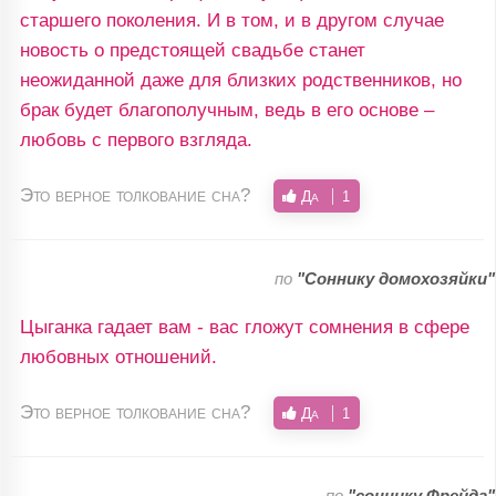
старшего поколения. И в том, и в другом случае
новость о предстоящей свадьбе станет
неожиданной даже для близких родственников, но
брак будет благополучным, ведь в его основе –
любовь с первого взгляда.
Это верное толкование сна?
Да
1
по
"Соннику домохозяйки"
Цыганка гадает вам - вас гложут сомнения в сфере
любовных отношений.
Это верное толкование сна?
Да
1
по
"соннику Фрейда"