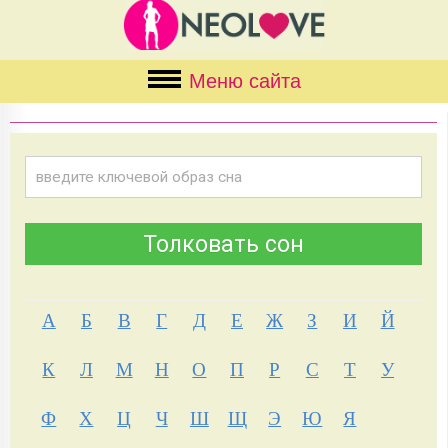
Меню сайта
А
Б
В
Г
Д
Е
Ж
З
И
Й
К
Л
М
Н
О
П
Р
С
Т
У
Ф
Х
Ц
Ч
Ш
Щ
Э
Ю
Я