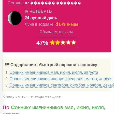
Сегодня
07 �������
�������
IV ЧЕТВЕРТЬ
24 лунный день
d
Луна в
зодиаке
:
Близнецы
Сбываемость сна:
47%
Содержание - быстрый переход к соннику:
Сонник именинников мая, июня, июля, августа
1.
Сонник именинников января, февраля, марта, апреля
2.
Сонник именинников сентября, октября, ноября, дека
3.
К чему снятся чеченцы женщине:
По
Соннику именинников мая, июня, июля,