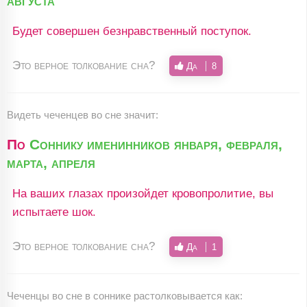
августа
Будет совершен безнравственный поступок.
Это верное толкование сна?
Да
8
Видеть чеченцев во сне значит:
По
Соннику именинников января, февраля,
марта, апреля
На ваших глазах произойдет кровопролитие, вы
испытаете шок.
Это верное толкование сна?
Да
1
Чеченцы во сне в соннике растолковывается как: