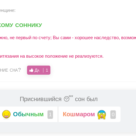
енщине:
ому соннику
жно, не первый по счету; Вы сами - хорошее наследство, возмо
итязания на высокое положение не реализуются.
ние сна?
Да
1
Приснившийся 😴 сон был
Обычным
Кошмаром
1
0