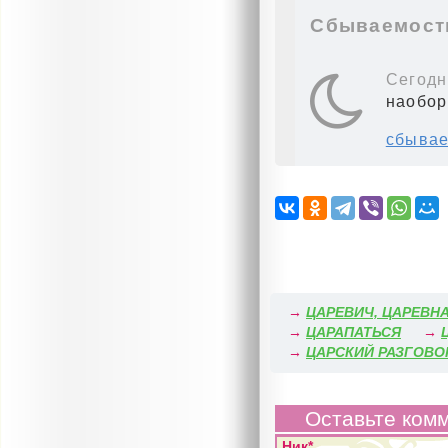
Сбываемость
Сегодн
наобор
сбывае
→
ЦАРЕВИЧ, ЦАРЕВН
→
ЦАРАПАТЬСЯ
→
→
ЦАРСКИЙ РАЗГОВО
Оставьте ком
Ник*