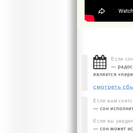
Если со
— радос
является «пер
смотреть сб
Если вам снит
— сон исполнит
Если вы увидел
— сон может и