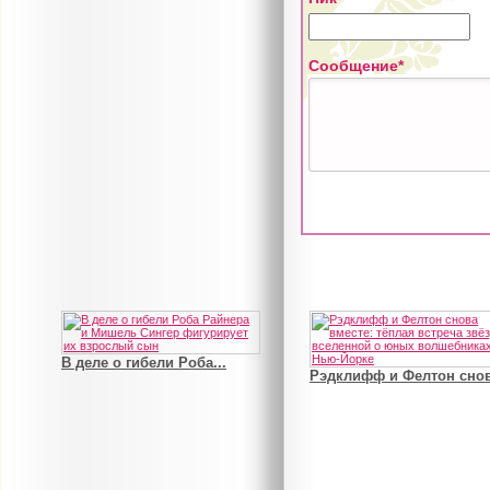
Сообщение*
В деле о гибели Роба...
Рэдклифф и Фелтон снов