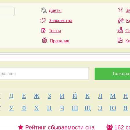
Диеты
З
Знакомства
К
Тесты
Се
Праздник
К
Г
Д
Е
Ж
З
И
Й
К
Л
М
Н
Т
У
Ф
Х
Ц
Ч
Ш
Щ
Э
Ю
Я
Рейтинг сбываемости сна
162 с