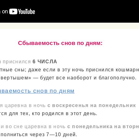
Cбываемость снов по дням:
н приснился
6 ЧИСЛА
тные сны; даже если в эту ночь приснился кошмарн
евертышем» — будет все наоборот и благополучно.
ываемость снов по дням
ся царевна в ночь
с воскресенья на понедельник
ся для тех, кто родился в этот день.
и во сне царевна в ночь
с понедельника на втор
сполниться через 7—10 дней.