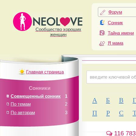
Форум
Сонник
Сообщество хороших
Тайна имени
женщин
Я мама
Главная страница
Сонники
Совмещенный сонник
1
А
Б
В
По темам
2
П
Р
С
По авторам
3
116 783