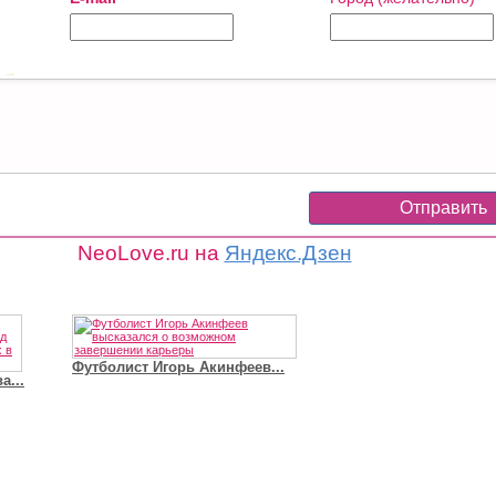
NeoLove.ru на
Яндекс.Дзен
Футболист Игорь Акинфеев...
а...