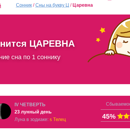
Сонник
/
Сны на букву Ц
/
Царевна
й
снится
ЦАРЕВНА
ние сна по 1 соннику
Сбываемос
IV ЧЕТВЕРТЬ
23 лунный день
45%
s
Луна в
зодиаке
:
Телец