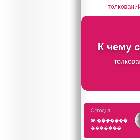
толковани
К чему 
толкова
Сегодня
06 �������
�������