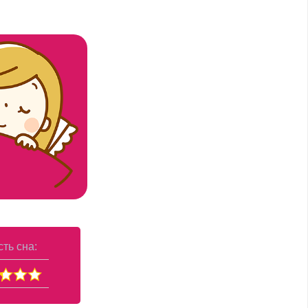
ть сна: