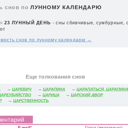
 снов по
ЛУННОМУ КАЛЕНДАРЮ
я
23 ЛУННЫЙ ДЕНЬ
- сны сбивчивые, сумбурные,
от
мость снов по лунному календарю →
Еще толкования снов
А
→
ЦАРЕВИЧ
→
ЦАРАПИНА
→
ЦАРАПАТЬСЯ, ЦАРАПИН
ЦАРЕУБИЙСТВО
→
ЦАРИЦА
→
ЦАРСКИЙ ДВОР
Р
→
ЦАРСТВЕННОСТЬ
ментарий
E-mail*
Город (желательно)