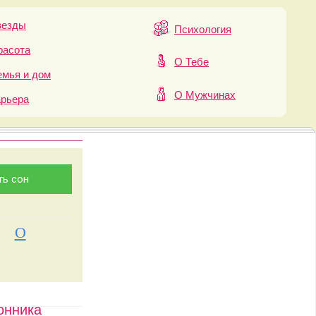
везды
Психология
расота
О Тебе
мья и дом
О Мужчинах
арьера
О
онника