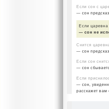
Если сон с цар
— сон предска
Если царевна
— сон не ис
Снится царевн
— сон предска
Если сон снитс
— сон сбываетс
Если приснило
— сон, увиденн
расскажет вам 