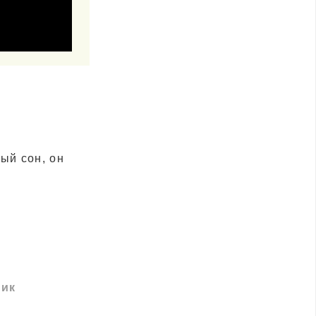
ый сон, он
ник