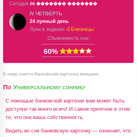
Сегодня
06 �������
�������
IV ЧЕТВЕРТЬ
24 лунный день
d
Луна в
зодиаке
:
Близнецы
Сбываемость сна:
60%
К чему снится банковская карточка женщине:
По
Универсальному соннику
С помощью банковской карточки вам может быть
доступно так много всего! И самое приятное в этом
то, что она ваша собственность.
Видеть во сне банковскую карточку — означает, что