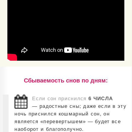
Cбываемость снов по дням:
Если сон приснился
6 ЧИСЛА
— радостные сны; даже если в эту
ночь приснился кошмарный сон, он
является «перевертышем» — будет все
наоборот и благополучно.