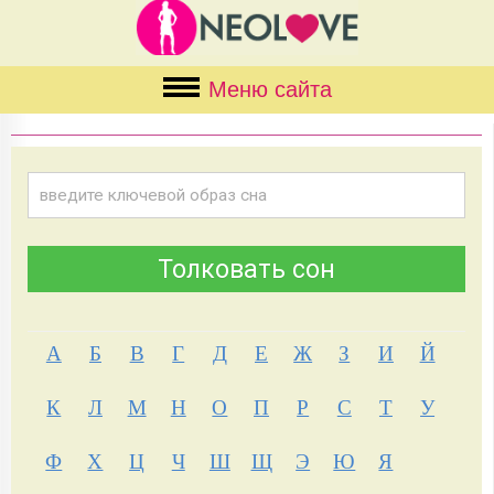
Меню сайта
А
Б
В
Г
Д
Е
Ж
З
И
Й
К
Л
М
Н
О
П
Р
С
Т
У
Ф
Х
Ц
Ч
Ш
Щ
Э
Ю
Я