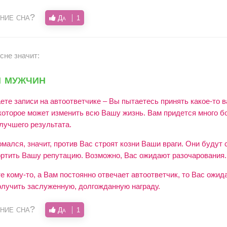
ние сна?
Да
1
сне значит:
я мужчин
те записи на автоответчике – Вы пытаетесь принять какое-то в
которое может изменить всю Вашу жизнь. Вам придется много б
лучшего результата.
мался, значит, против Вас строят козни Ваши враги. Они будут
ортить Вашу репутацию. Возможно, Вас ожидают разочарования.
е кому-то, а Вам постоянно отвечает автоответчик, то Вас ожи
олучить заслуженную, долгожданную награду.
ние сна?
Да
1