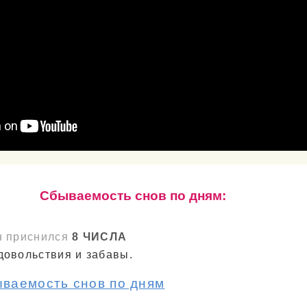
Cбываемость снов по дням:
н приснился
8 ЧИСЛА
довольствия и забавы.
ываемость снов по дням