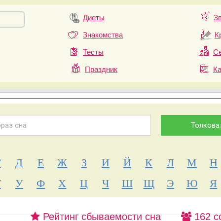
Диеты
З
Знакомства
К
Тесты
Се
Праздник
К
Г
Д
Е
Ж
З
И
Й
К
Л
М
Н
Т
У
Ф
Х
Ц
Ч
Ш
Щ
Э
Ю
Я
Рейтинг сбываемости сна
162 с