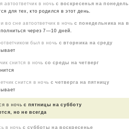
я автоответчик в ночь
с воскресенья на понедел
ся для тех, кто родился в этот день.
и во сне автоответчик в ночь
с понедельника на 
сполниться через 7—10 дней.
оответчиком был в ночь
с вторника на среду
зывает
чик снится в ночь
со среды на четверг
лнится
етчик снится в ночь
с четверга на пятницу
зывает
ся в ночь
с пятницы на субботу
тся, но не всегда
сь в ночь
с субботы на воскресенье