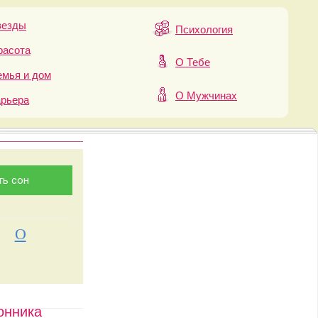
везды
Психология
расота
О Тебе
мья и дом
О Мужчинах
арьера
О
онника