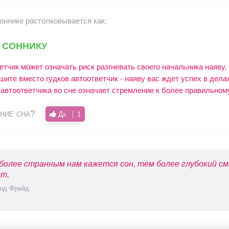
соннике растолковывается как:
 соннику
етчик может означать риск разгневать своего начальника наяву.
шите вместо гудков автоответчик - наяву вас ждет успех в дела
автоответчика во сне означает стремление к более правильному
ние сна?
Да
1
более странным нам кажется сон, тем более глубокий см
т.
нд Фрейд