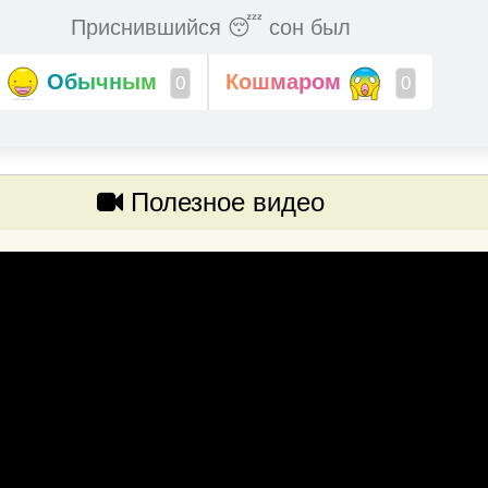
Приснившийся 😴 сон был
Обычным
Кошмаром
0
0
Полезное видео