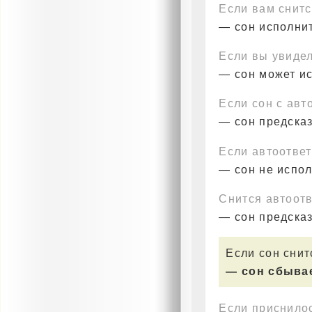
Если вам снитс
— сон исполнит
Если вы увидел
— сон может и
Если сон с авт
— сон предска
Если автоответ
— сон не испо
Снится автоотв
— сон предска
Если сон снит
— сон сбывае
Если приснило