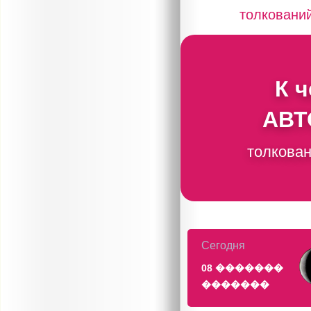
толковани
К 
АВТ
толкован
Сегодня
08 �������
�������