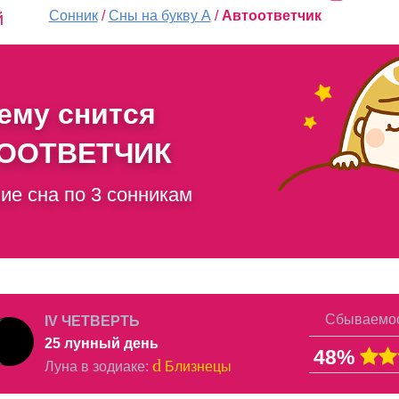
Сонник
/
Сны на букву А
/
Автоответчик
й
чему снится
ООТВЕТЧИК
ие сна по 3 сонникам
Сбываемос
IV ЧЕТВЕРТЬ
25 лунный день
48%
d
Луна в
зодиаке
:
Близнецы