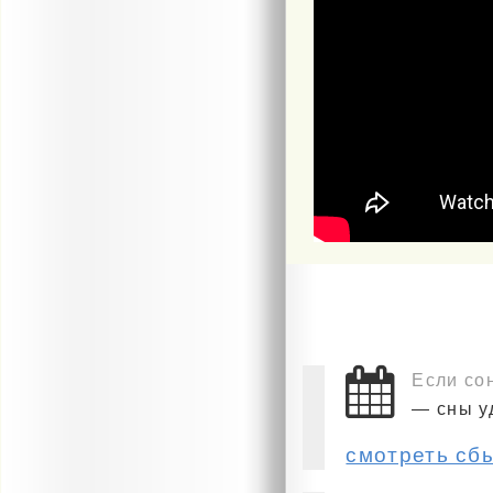
Если со
— сны у
смотреть сб