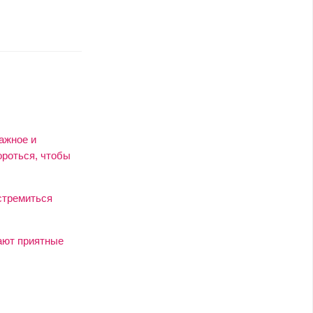
ажное и
ороться, чтобы
 стремиться
дают приятные