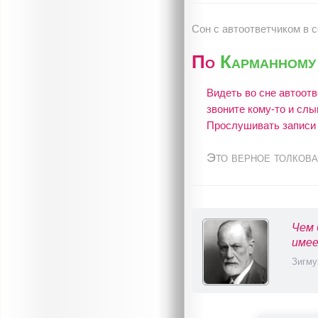
Сон c автоответчиком в 
По
Карманному
Видеть во сне автоотв
звоните кому-то и слы
Прослушивать записи 
Это верное толкова
Чем 
имее
Зигму