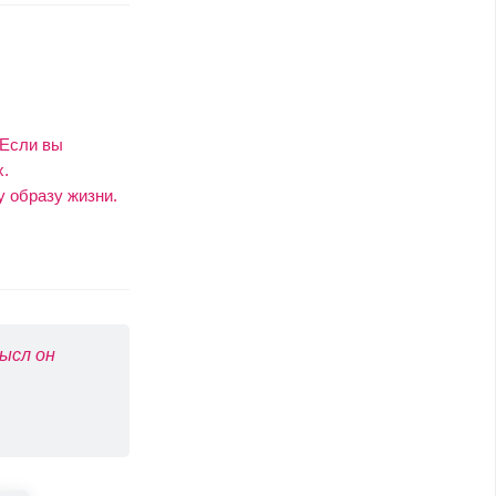
 Если вы
х.
 образу жизни.
ысл он