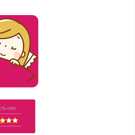
ть сна: