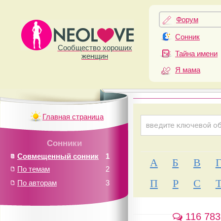
Форум
Сонник
Сообщество хороших
Тайна имени
женщин
Я мама
Главная страница
Сонники
Совмещенный сонник
1
А
Б
В
По темам
2
П
Р
С
По авторам
3
116 783