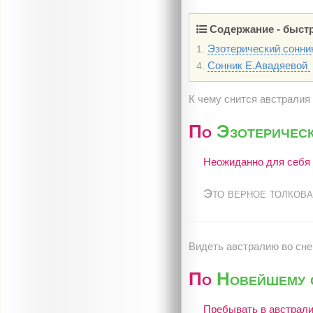
Содержание - быстр
Эзотерический сонн
1.
Сонник Е.Авадяевой
4.
К чему снится австралия
По
Эзотерическ
Неожиданно для себя 
Это верное толкова
Видеть австралию во сне
По
Новейшему с
Пребывать в австрали