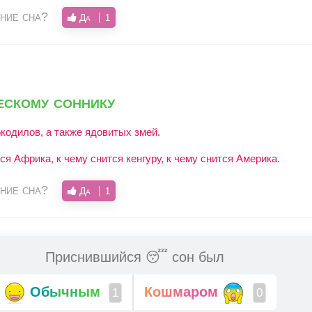
ние сна?
Да
1
ескому соннику
кодилов, а также ядовитых змей.
тся Африка, к чему снится кенгуру, к чему снится Америка.
ние сна?
Да
1
Приснившийся 😴 сон был
Обычным
Кошмаром
1
0