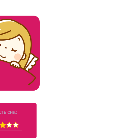
ть сна: