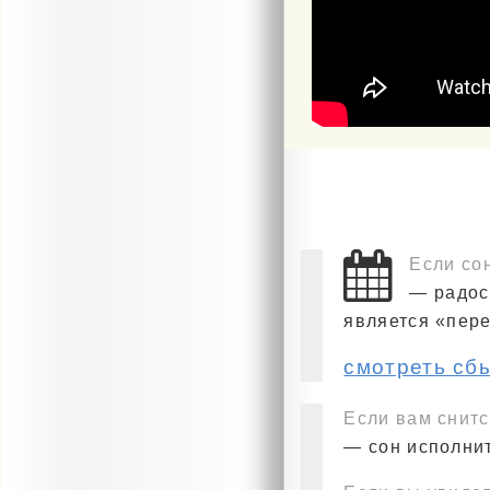
Если со
— радос
является «пер
смотреть сб
Если вам снитс
— сон исполнит