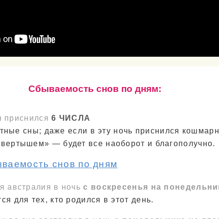
Cбываемость снов по дням:
н приснился
6 ЧИСЛА
тные сны; даже если в эту ночь приснился кошмарн
евертышем» — будет все наоборот и благополучно.
ываемость снов по дням
я австралия в ночь
с воскресенья на понедельни
ся для тех, кто родился в этот день.