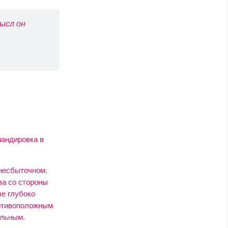
ысл он
мандировка в
 несбыточном.
ва со стороны
ые глубоко
ротивоположным
ильным.