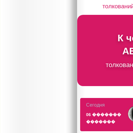
толковани
К 
А
толкован
Сегодня
06 �������
�������