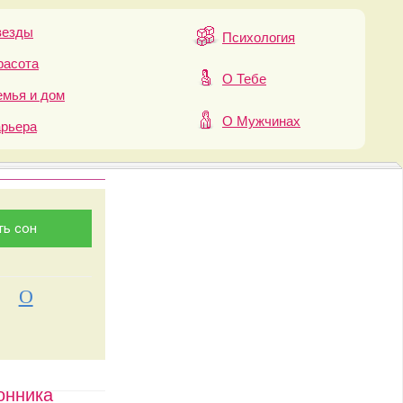
везды
Психология
расота
О Тебе
мья и дом
О Мужчинах
арьера
О
онника