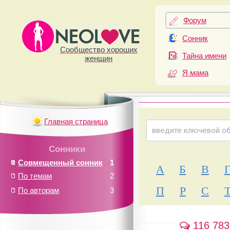
Форум
Сонник
Сообщество хороших
Тайна имени
женщин
Я мама
Главная страница
Сонники
Совмещенный сонник
1
А
Б
В
По темам
2
П
Р
С
По авторам
3
116 783