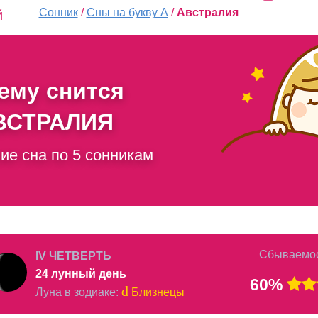
Сонник
/
Сны на букву А
/
Австралия
й
чему снится
ВСТРАЛИЯ
ие сна по 5 сонникам
Сбываемос
IV ЧЕТВЕРТЬ
24 лунный день
60%
d
Луна в
зодиаке
:
Близнецы