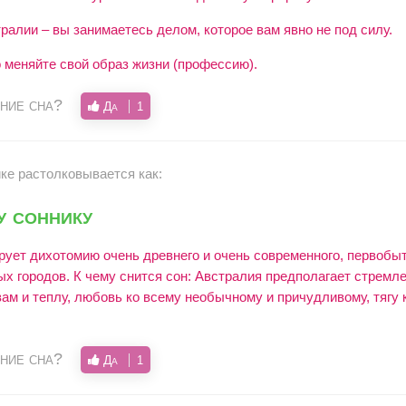
ралии – вы занимаетесь делом, которое вам явно не под силу.
 меняйте свой образ жизни (профессию).
ние сна?
Да
1
ике растолковывается как:
у соннику
рует дихотомию очень древнего и очень современного, первобы
х городов. К чему снится сон: Австралия предполагает стремл
м и теплу, любовь ко всему необычному и причудливому, тягу 
ние сна?
Да
1