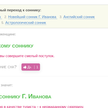
ый переход к соннику:
ик
Новейший сонник Г. Иванова
Английский сонник
2.
3.
Астрологический сонник
5.
 женщине:
ому соннику
вы совершите смелый поступок.
ние сна?
Да
1
 значит:
оннику Г. Иванова
ю в качестве туриста – к неожиданному сюрпризу.