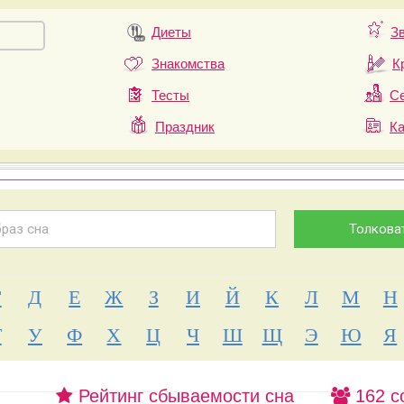
Диеты
З
Знакомства
К
Тесты
Се
Праздник
К
Г
Д
Е
Ж
З
И
Й
К
Л
М
Н
Т
У
Ф
Х
Ц
Ч
Ш
Щ
Э
Ю
Я
Рейтинг сбываемости сна
162 с